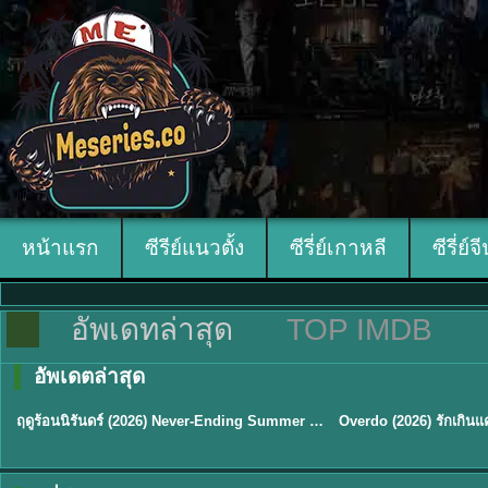
หน้าแรก
ซีรีย์แนวตั้ง
ซีรี่ย์เกาหลี
ซีรี่ย์จ
อัพเดทล่าสุด
TOP IMDB
อัพเดตล่าสุด
พากย์ไทย
ซับไทย
ฤดูร้อนนิรันดร์ (2026) Never-Ending Summer พากย์ไทย EP.1-29
★
8.8
TH EP. 16