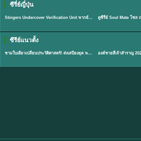
ซีรี่ย์ญี่ปุ่น
พากย์ไทย
พากย์ไทย
EP.11
Stingers Undercover Verification Unit พากย์ไทย EP1-11 HD ฟรี
★
8
TH EP. 1
TH 
ซีรีย์แนวตั้ง
พากย์ไทย
พากย์ไทย
EP.1
ชามใบเดียวเปลี่ยนประวัติศาสตร์! ส่งเสบียงยุค พากย์ไทย