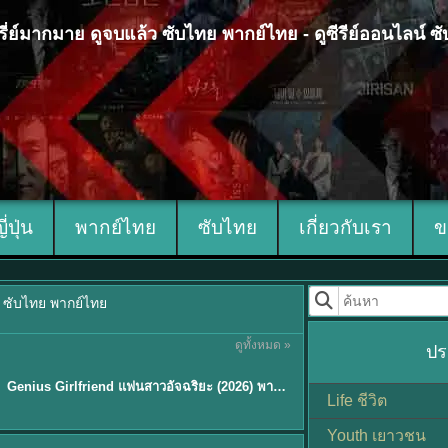
 ซีรี่ย์มากมาย ดูจบแล้ว ซับไทย พากย์ไทย - ดูซีรีย์ออนไลน์ 
ญี่ปุ่น
พากย์ไทย
ซับไทย
เกี่ยวกับเรา
ข
้ว ซับไทย พากย์ไทย
ดูทั้งหมด »
ปร
พากย์ไทย/ซับไทย
Genius Girlfriend แฟนสาวอัจฉริยะ (2026) พากย์ไทย ซับไทย EP.1-28
★
9
Life ชีวิต
Youth เยาวชน
Sub EP. 8 | TH EP. 8