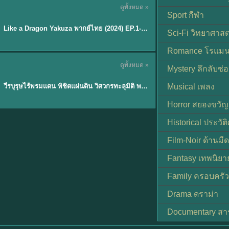
ดูทั้งหมด »
พากย์ไทย
Sport กีฬา
EP.6
Like a Dragon Yakuza พากย์ไทย (2024) EP.1-6 (จบ)
★
7
Sci-Fi วิทยาศาสต
Romance โรแมน
TH EP. 1
ดูทั้งหมด »
Mystery ลึกลับซ่อ
พากย์ไทย
EP.1
วีรบุรุษไร้พรมแดน พิชิตแผ่นดิน วิศวกรทะลุมิติ พลิกแผ่นดิน
Musical เพลง
Horror สยองขวัญ
Historical ประวัต
Film-Noir ด้านม
Fantasy เทพนิยา
Family ครอบครัว
Drama ดราม่า
Documentary สา