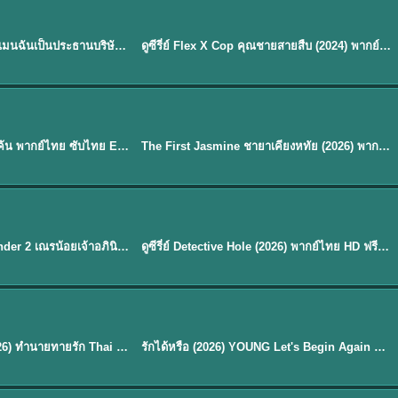
ซับไทย | พากย์ไทย
EP.16
My Bias, My Boss เมื่อเมนฉันเป็นประธานบริษัท (2026) พากย์ไทย ซับไทย EP.1-12
ดูซีรี่ย์ Flex X Cop คุณชายสายสืบ (2024) พากย์ไทย-ซับไทย EP.1-16 (จบ)
★
8
Sub EP. 40 | TH EP. 33
ซับไทย | พากย์ไทย
EP.40
Overdo (2026) รักเกินแค้น พากย์ไทย ซับไทย EP1-33 (จบ)
The First Jasmine ชายาเคียงหทัย (2026) พากย์ไทย EP.1-40
★
9.7
EP. 7
TH EP. 9
พากย์ไทย
EP.7
EP.9
Avatar The Last Airbender 2 เณรน้อยเจ้าอภินิหาร พากย์ไทย
ดูซีรี่ย์ Detective Hole (2026) พากย์ไทย HD ฟรี อัปเดตล่าสุด Netflix
พากย์ไทย
ดูซีรีย์ Magic Move (2026) ทำนายทายรัก Thai EP.1-10 HD
รักได้หรือ (2026) YOUNG Let's Begin Again พากย์ไทย EP.1-19
EP. 8
TH EP. 6