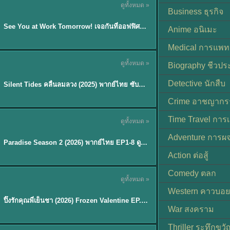
ดูทั้งหมด »
ซับไทย | พากย์ไทย
Business ธุรกิจ
EP.8
See You at Work Tomorrow! เจอกันที่ออฟฟิศพรุ่งนี้นะ พากย์ไทย
★
9
Anime อนิเมะ
Medical การแพทย
ดูทั้งหมด »
Biography ชีวประ
พากย์ไทย
Detective นักสืบ
Silent Tides คลื่นลมลวง (2025) พากย์ไทย ซับไทย EP.1-31
★
9.5
Crime อาชญากร
TH EP. 8
Time Travel การ
ดูทั้งหมด »
พากย์ไทย
Adventure การผ
EP.8
Paradise Season 2 (2026) พากย์ไทย EP1-8 ดูซีรี่ย์ฝรั่ง HD ครบทุกตอน
Action ต่อสู้
Comedy ตลก
ดูทั้งหมด »
พากย์ไทย
Western คาวบอย
ปิ๊งรักคุณพี่เย็นชา (2026) Frozen Valentine EP.1-10 (จบ)
★
8
War สงคราม
Thriller ระทึกขวั
TH EP. 6