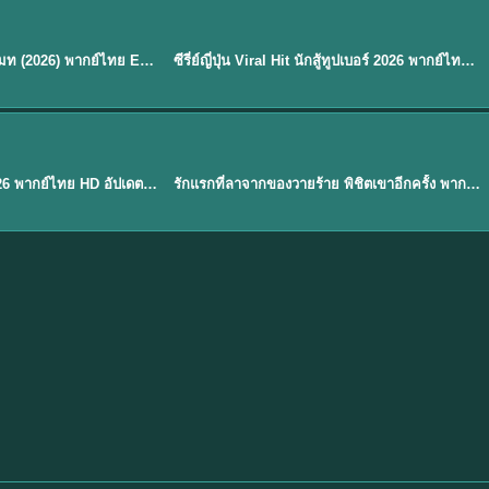
พากย์ไทย
EP.8
EP.6
ดูซีรี่ย์ Soul Mate โซล เมท (2026) พากย์ไทย EP.1-8 (จบ)
ซีรี่ย์ญี่ปุ่น Viral Hit นักสู้ทูปเบอร์ 2026 พากย์ไทย EP.1-6
★
7.9
EP. 1
TH EP. 1
พากย์ไทย
EP.1
EP.1
องค์ชายสี่เจ้าสำราญ 2026 พากย์ไทย HD อัปเดตล่าสุด ดูออนไลน์
รักแรกที่ลาจากของวายร้าย พิชิตเขาอีกครั้ง พากย์ไทย