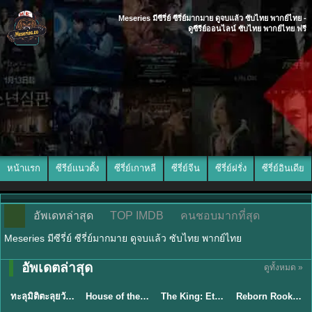
Meseries มีซีรี่ย์ ซีรี่ย์มากมาย ดูจบแล้ว ซับไทย พากย์ไทย -
ดูซีรีย์ออนไลน์ ซับไทย พากย์ไทย ฟรี
หน้าแรก
ซีรีย์แนวตั้ง
ซีรี่ย์เกาหลี
ซีรี่ย์จีน
ซีรี่ย์ฝรั่ง
ซีรี่ย์อินเดีย
อัพเดทล่าสุด
TOP IMDB
คนชอบมากที่สุด
Meseries มีซีรี่ย์ ซีรี่ย์มากมาย ดูจบแล้ว ซับไทย พากย์ไทย
อัพเดตล่าสุด
ดูทั้งหมด »
พากย์ไทย
พากย์ไทย
พากย์ไทย
พากย์ไทย
ทะลุมิติตะลุยวังหลวง (2026) How Dare You!? พากย์ไทย EP.1-32
House of the Dragon ตระกูลแห่งมังกร (2026) พากย์ไทย (ซีซั่น 1-3)
The King: Eternal Monarch จอมราชันบัลลังก์อมตะ (2020) พากย์ไทย EP.1-16
Reborn Rookie มือใหม่หัดแค้น (2026) พากย์ไทย ซับไทย EP.1-12
★
9
★
8.4
★
8.2
★
8.1