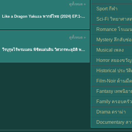
ดูทั้งหมด »
พากย์ไทย
Sport กีฬา
EP.6
Like a Dragon Yakuza พากย์ไทย (2024) EP.1-6 (จบ)
★
7
Sci-Fi วิทยาศาสต
Romance โรแมน
TH EP. 1
ดูทั้งหมด »
Mystery ลึกลับซ่อ
พากย์ไทย
EP.1
วีรบุรุษไร้พรมแดน พิชิตแผ่นดิน วิศวกรทะลุมิติ พลิกแผ่นดิน
Musical เพลง
Horror สยองขวัญ
Historical ประวัต
Film-Noir ด้านม
Fantasy เทพนิยา
Family ครอบครัว
Drama ดราม่า
Documentary สา