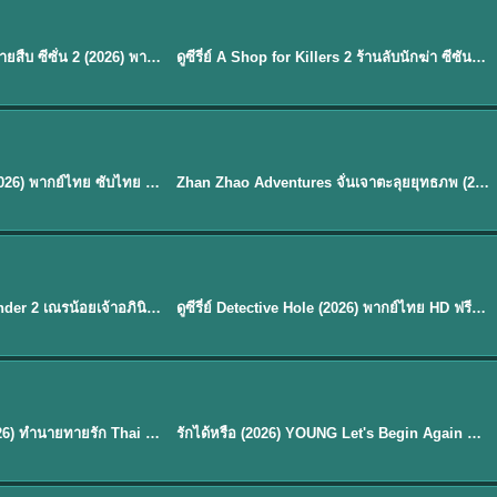
พากย์ไทย
EP.16
Flex X Cop 2 คุณชายสายสืบ ซีซั่น 2 (2026) พากย์ไทย ซับไทย EP.1-14
ดูซีรี่ย์ A Shop for Killers 2 ร้านลับนักฆ่า ซีซัน 2 (2026) ซับไทย-พากย์ไทย
★
8
พากย์ไทย
Mystic Nine เก้าสกุล (2026) พากย์ไทย ซับไทย EP.1-30
Zhan Zhao Adventures จั่นเจาตะลุยยุทธภพ (2026) พากย์ไทย ซับไทย EP.1-37 (จบ)
★
5
EP. 7
TH EP. 9
พากย์ไทย
EP.7
EP.9
Avatar The Last Airbender 2 เณรน้อยเจ้าอภินิหาร พากย์ไทย
ดูซีรี่ย์ Detective Hole (2026) พากย์ไทย HD ฟรี อัปเดตล่าสุด Netflix
พากย์ไทย
ดูซีรีย์ Magic Move (2026) ทำนายทายรัก Thai EP.1-10 HD
รักได้หรือ (2026) YOUNG Let's Begin Again พากย์ไทย EP.1-19
EP. 8
TH EP. 6