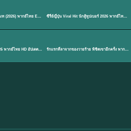
พากย์ไทย
EP.8
EP.6
ดูซีรี่ย์ Soul Mate โซล เมท (2026) พากย์ไทย EP.1-8 (จบ)
ซีรี่ย์ญี่ปุ่น Viral Hit นักสู้ทูปเบอร์ 2026 พากย์ไทย EP.1-6
★
7.9
EP. 1
TH EP. 1
พากย์ไทย
EP.1
EP.1
องค์ชายสี่เจ้าสำราญ 2026 พากย์ไทย HD อัปเดตล่าสุด ดูออนไลน์
รักแรกที่ลาจากของวายร้าย พิชิตเขาอีกครั้ง พากย์ไทย