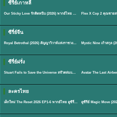
ซีรี่ย์เกาหลี
ซับไทย
ซับไทย
Our Sticky Love รักติดหนึบ (2026) พากย์ไทย ซับไทย EP.1-12
★
6
★
8
ซีรี่ย์จีน
ซับไทย
พากย์ไทย/ซับไทย
Royal Betrothal (2026) สัญญาวิวาห์แห่งราชวงศ์ พากย์ไทย ซับไทย EP1-32
★
9
★
9
TH 
ซีรี่ย์ฝรั่ง
พากย์ไทย
พากย์ไทย
Stuart Fails to Save the Universe สจ๊วตล่มแผนกู้จักรวาล (2026) พากย์ไทย ซับไทย EP.1-10
★
9.3
★
7.8
TH EP. 6
ละครไทย
พากย์ไทย
Thai
EP.6
เด็กใหม่ The Reset 2026 EP1-6 พากย์ไทย ดูซีรี่ย์ Netflix ล่าสุด HD
★
8
TH EP. 11
TH 