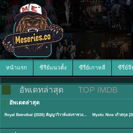
หน้าแรก
ซีรีย์แนวตั้ง
ซีรี่ย์เกาหลี
ซีรี่ย์จ
อัพเดทล่าสุด
TOP IMDB
อัพเดตล่าสุด
ซับไทย
พากย์ไทย/ซับไทย
Royal Betrothal (2026) สัญญาวิวาห์แห่งราชวงศ์ พากย์ไทย ซับไทย EP1-32
★
9
★
9