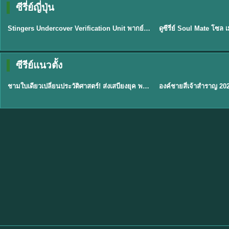
ซีรี่ย์ญี่ปุ่น
พากย์ไทย
พากย์ไทย
EP.11
Stingers Undercover Verification Unit พากย์ไทย EP1-11 HD ฟรี
★
8
TH EP. 1
TH 
ซีรีย์แนวตั้ง
พากย์ไทย
พากย์ไทย
EP.1
ชามใบเดียวเปลี่ยนประวัติศาสตร์! ส่งเสบียงยุค พากย์ไทย