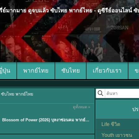
 ซีรี่ย์มากมาย ดูจบแล้ว ซับไทย พากย์ไทย - ดูซีรีย์ออนไลน์ 
ญี่ปุ่น
พากย์ไทย
ซับไทย
เกี่ยวกับเรา
ข
้ว ซับไทย พากย์ไทย
ดูทั้งหมด »
ปร
ซับไทย
Blossom of Power (2026) บุหงาซ่อนคม พากย์ไทย ซับไทย EP1-36
Life ชีวิต
Youth เยาวชน