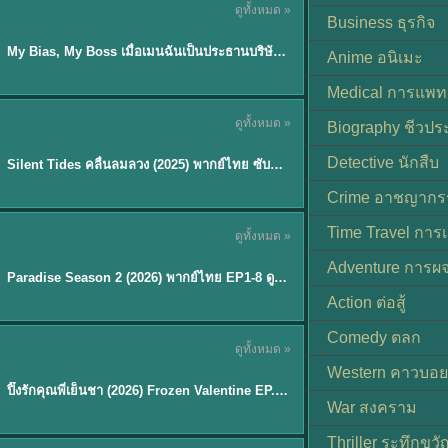
ดูทั้งหมด »
ซับไทย
Business ธุรกิจ
My Bias, My Boss เมื่อเมนฉันเป็นประธานบริษัท (2026) พากย์ไทย ซับไทย EP.1-12
Anime อนิเมะ
Medical การแพทย
ดูทั้งหมด »
Biography ชีวประ
พากย์ไทย
Detective นักสืบ
Silent Tides คลื่นลมลวง (2025) พากย์ไทย ซับไทย EP.1-31
★
9.5
Crime อาชญากร
TH EP. 8
Time Travel การ
ดูทั้งหมด »
พากย์ไทย
Adventure การผ
EP.8
Paradise Season 2 (2026) พากย์ไทย EP1-8 ดูซีรี่ย์ฝรั่ง HD ครบทุกตอน
Action ต่อสู้
Comedy ตลก
ดูทั้งหมด »
พากย์ไทย
Western คาวบอย
ปิ๊งรักคุณพี่เย็นชา (2026) Frozen Valentine EP.1-10 (จบ)
★
8
War สงคราม
Thriller ระทึกขวั
TH EP. 6