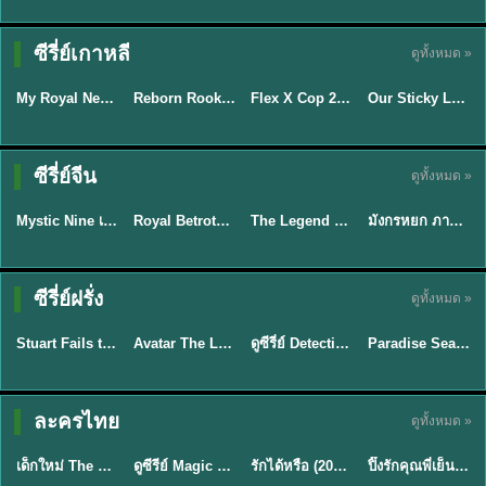
ซีรี่ย์เกาหลี
ดูทั้งหมด »
ซับไทย
พากย์ไทย
ซับไทย
ซับไทย
My Royal Nemesis ศัตรูหัวใจ นางร้ายวังหลวง (2026) พากย์ไทย ซับไทย EP.1-14
Reborn Rookie มือใหม่หัดแค้น (2026) พากย์ไทย ซับไทย EP.1-12
Flex X Cop 2 คุณชายสายสืบ ซีซั่น 2 (2026) พากย์ไทย ซับไทย EP.1-14
Our Sticky Love รักติดหนึบ (2026) พากย์ไทย ซับไทย EP.1-12
★
8.9
★
8.1
★
8
★
6
พากย์ไทย/ซับ
ซีรี่ย์จีน
ดูทั้งหมด »
ไทย
ซับไทย
พากย์ไทย
พากย์ไทย
Mystic Nine เก้าสกุล (2026) พากย์ไทย ซับไทย EP.1-30
Royal Betrothal (2026) สัญญาวิวาห์แห่งราชวงศ์ พากย์ไทย ซับไทย EP1-32
The Legend of ShenLi ปฐพีไร้พ่าย (2024) พากย์ไทย ซับไทย EP.1-39
มังกรหยก ภาคมารบูรพาและพิษประจิม Duel on Mount Hua พากย์ไทย
★
9
★
9
★
8.5
★
8
TH EP. 7
TH EP. 9
TH EP. 8
ซีรี่ย์ฝรั่ง
ดูทั้งหมด »
พากย์ไทย
พากย์ไทย
พากย์ไทย
พากย์ไทย
EP.7
EP.9
EP.8
Stuart Fails to Save the Universe สจ๊วตล่มแผนกู้จักรวาล (2026) พากย์ไทย ซับไทย EP.1-10
Avatar The Last Airbender 2 เณรน้อยเจ้าอภินิหาร พากย์ไทย
ดูซีรี่ย์ Detective Hole (2026) พากย์ไทย HD ฟรี อัปเดตล่าสุด Netflix
Paradise Season 2 (2026) พากย์ไทย EP1-8 ดูซีรี่ย์ฝรั่ง HD ครบทุกตอน
★
9.3
★
7.8
TH EP. 6
ละครไทย
ดูทั้งหมด »
พากย์ไทย
Thai
พากย์ไทย
พากย์ไทย
EP.6
เด็กใหม่ The Reset 2026 EP1-6 พากย์ไทย ดูซีรี่ย์ Netflix ล่าสุด HD
ดูซีรีย์ Magic Move (2026) ทำนายทายรัก Thai EP.1-10 HD
รักได้หรือ (2026) YOUNG Let's Begin Again พากย์ไทย EP.1-19
ปิ๊งรักคุณพี่เย็นชา (2026) Frozen Valentine EP.1-10 (จบ)
★
8
★
8