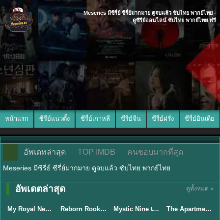
Meseries มีซีรี่ย์ ซีรี่ย์มากมาย ดูจบแล้ว ซับไทย พากย์ไทย -
ดูซีรีย์ออนไลน์ ซับไทย พากย์ไทย ฟรี
หน้าแรก
ซีรีย์แนวตั้ง
ซีรี่ย์เกาหลี
ซีรี่ย์จีน
ซีรี่ย์ฝรั่ง
ซีรี่ย์อินเดีย
อัพเดทล่าสุด
TOP IMDB
คนชอบมากที่สุด
Meseries มีซีรี่ย์ ซีรี่ย์มากมาย ดูจบแล้ว ซับไทย พากย์ไทย
พากย์ไทย/ซับ
อัพเดตล่าสุด
ดูทั้งหมด »
ซับไทย
พากย์ไทย
ไทย
พากย์ไทย
My Royal Nemesis ศัตรูหัวใจ นางร้ายวังหลวง (2026) พากย์ไทย ซับไทย EP.1-14
Reborn Rookie มือใหม่หัดแค้น (2026) พากย์ไทย ซับไทย EP.1-12
Mystic Nine เก้าสกุล (2026) พากย์ไทย ซับไทย EP.1-30
The Apartment Job (2026) ท่านประธานกำมะลอ พากย์ไทย ซับไทย EP1-12
★
8.9
★
8.1
★
9
★
5.3