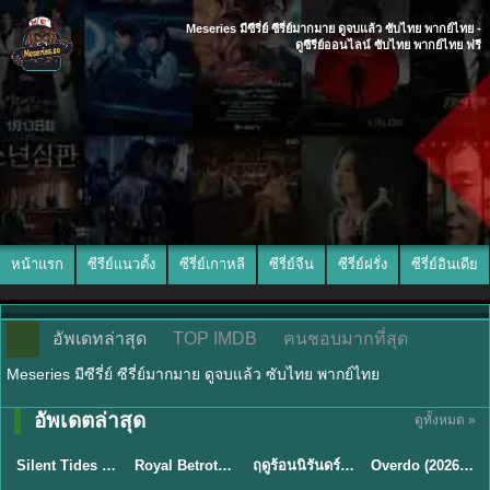
Meseries มีซีรี่ย์ ซีรี่ย์มากมาย ดูจบแล้ว ซับไทย พากย์ไทย -
ดูซีรีย์ออนไลน์ ซับไทย พากย์ไทย ฟรี
หน้าแรก
ซีรีย์แนวตั้ง
ซีรี่ย์เกาหลี
ซีรี่ย์จีน
ซีรี่ย์ฝรั่ง
ซีรี่ย์อินเดีย
อัพเดทล่าสุด
TOP IMDB
คนชอบมากที่สุด
Meseries มีซีรี่ย์ ซีรี่ย์มากมาย ดูจบแล้ว ซับไทย พากย์ไทย
อัพเดตล่าสุด
ดูทั้งหมด »
พากย์ไทย
ซับไทย
พากย์ไทย
ซับไทย
Silent Tides คลื่นลมลวง (2025) พากย์ไทย ซับไทย EP.1-31
Royal Betrothal (2026) สัญญาวิวาห์แห่งราชวงศ์ พากย์ไทย ซับไทย EP1-32
ฤดูร้อนนิรันดร์ (2026) Never-Ending Summer พากย์ไทย EP.1-29
Overdo (2026) รักเกินแค้น พากย์ไทย ซับไทย EP1-33 (จบ)
★
9.5
★
9
★
8.8