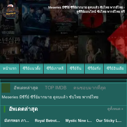
Meseries มีซีรี่ย์ ซีรี่ย์มากมาย ดูจบแล้ว ซับไทย พากย์ไทย -
ดูซีรีย์ออนไลน์ ซับไทย พากย์ไทย ฟรี
หน้าแรก
ซีรีย์แนวตั้ง
ซีรี่ย์เกาหลี
ซีรี่ย์จีน
ซีรี่ย์ฝรั่ง
ซีรี่ย์อินเดีย
อัพเดทล่าสุด
TOP IMDB
คนชอบมากที่สุด
Meseries มีซีรี่ย์ ซีรี่ย์มากมาย ดูจบแล้ว ซับไทย พากย์ไทย
พากย์ไทย/ซับ
อัพเดตล่าสุด
ดูทั้งหมด »
พากย์ไทย
ซับไทย
ไทย
ซับไทย
มังกรหยก ภาคมารบูรพาและพิษประจิม Duel on Mount Hua พากย์ไทย
Royal Betrothal (2026) สัญญาวิวาห์แห่งราชวงศ์ พากย์ไทย ซับไทย EP1-32
Mystic Nine เก้าสกุล (2026) พากย์ไทย ซับไทย EP.1-30
Our Sticky Love รักติดหนึบ (2026) พากย์ไทย ซับไทย EP.1-12
★
8
★
9
★
9
★
6