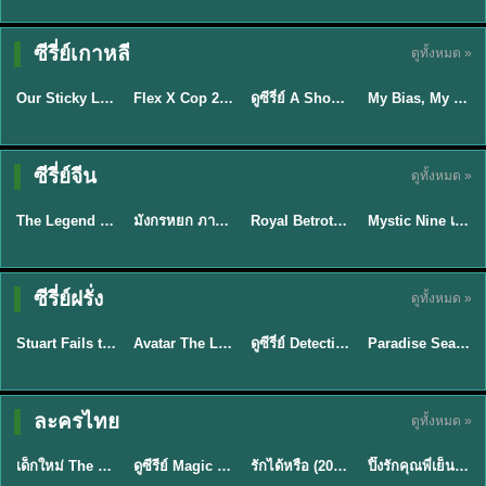
TH EP. 16
ซีรี่ย์เกาหลี
ดูทั้งหมด »
ซับไทย
ซับไทย
พากย์ไทย
ซับไทย
EP.16
Our Sticky Love รักติดหนึบ (2026) พากย์ไทย ซับไทย EP.1-12
Flex X Cop 2 คุณชายสายสืบ ซีซั่น 2 (2026) พากย์ไทย ซับไทย EP.1-14
ดูซีรี่ย์ A Shop for Killers 2 ร้านลับนักฆ่า ซีซัน 2 (2026) ซับไทย-พากย์ไทย
My Bias, My Boss เมื่อเมนฉันเป็นประธานบริษัท (2026) พากย์ไทย ซับไทย EP.1-12
★
6
★
8
★
8
พากย์ไทย/ซับ
ซีรี่ย์จีน
ดูทั้งหมด »
พากย์ไทย
พากย์ไทย
ซับไทย
ไทย
The Legend of ShenLi ปฐพีไร้พ่าย (2024) พากย์ไทย ซับไทย EP.1-39
มังกรหยก ภาคมารบูรพาและพิษประจิม Duel on Mount Hua พากย์ไทย
Royal Betrothal (2026) สัญญาวิวาห์แห่งราชวงศ์ พากย์ไทย ซับไทย EP1-32
Mystic Nine เก้าสกุล (2026) พากย์ไทย ซับไทย EP.1-30
★
8.5
★
8
★
9
★
9
TH EP. 7
TH EP. 9
TH EP. 8
ซีรี่ย์ฝรั่ง
ดูทั้งหมด »
พากย์ไทย
พากย์ไทย
พากย์ไทย
พากย์ไทย
EP.7
EP.9
EP.8
Stuart Fails to Save the Universe สจ๊วตล่มแผนกู้จักรวาล (2026) พากย์ไทย ซับไทย EP.1-10
Avatar The Last Airbender 2 เณรน้อยเจ้าอภินิหาร พากย์ไทย
ดูซีรี่ย์ Detective Hole (2026) พากย์ไทย HD ฟรี อัปเดตล่าสุด Netflix
Paradise Season 2 (2026) พากย์ไทย EP1-8 ดูซีรี่ย์ฝรั่ง HD ครบทุกตอน
★
9.3
★
7.8
TH EP. 6
ละครไทย
ดูทั้งหมด »
พากย์ไทย
Thai
พากย์ไทย
พากย์ไทย
EP.6
เด็กใหม่ The Reset 2026 EP1-6 พากย์ไทย ดูซีรี่ย์ Netflix ล่าสุด HD
ดูซีรีย์ Magic Move (2026) ทำนายทายรัก Thai EP.1-10 HD
รักได้หรือ (2026) YOUNG Let's Begin Again พากย์ไทย EP.1-19
ปิ๊งรักคุณพี่เย็นชา (2026) Frozen Valentine EP.1-10 (จบ)
★
8
★
8