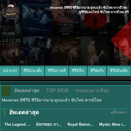
Meseries มีซีรี่ย์ ซีรี่ย์มากมาย ดูจบแล้ว ซับไทย พากย์ไทย -
ดูซีรีย์ออนไลน์ ซับไทย พากย์ไทย ฟรี
หน้าแรก
ซีรีย์แนวตั้ง
ซีรี่ย์เกาหลี
ซีรี่ย์จีน
ซีรี่ย์ฝรั่ง
ซีรี่ย์อินเดีย
อัพเดทล่าสุด
TOP IMDB
คนชอบมากที่สุด
Meseries มีซีรี่ย์ ซีรี่ย์มากมาย ดูจบแล้ว ซับไทย พากย์ไทย
พากย์ไทย/ซับ
อัพเดตล่าสุด
ดูทั้งหมด »
พากย์ไทย
พากย์ไทย
ซับไทย
ไทย
The Legend of ShenLi ปฐพีไร้พ่าย (2024) พากย์ไทย ซับไทย EP.1-39
มังกรหยก ภาคมารบูรพาและพิษประจิม Duel on Mount Hua พากย์ไทย
Royal Betrothal (2026) สัญญาวิวาห์แห่งราชวงศ์ พากย์ไทย ซับไทย EP1-32
Mystic Nine เก้าสกุล (2026) พากย์ไทย ซับไทย EP.1-30
★
8.5
★
8
★
9
★
9