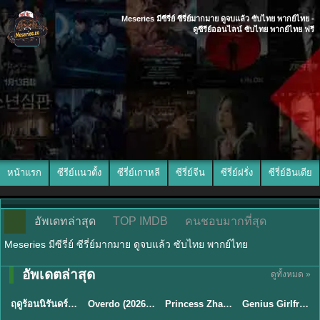
Meseries มีซีรี่ย์ ซีรี่ย์มากมาย ดูจบแล้ว ซับไทย พากย์ไทย -
ดูซีรีย์ออนไลน์ ซับไทย พากย์ไทย ฟรี
หน้าแรก
ซีรีย์แนวตั้ง
ซีรี่ย์เกาหลี
ซีรี่ย์จีน
ซีรี่ย์ฝรั่ง
ซีรี่ย์อินเดีย
อัพเดทล่าสุด
TOP IMDB
คนชอบมากที่สุด
Meseries มีซีรี่ย์ ซีรี่ย์มากมาย ดูจบแล้ว ซับไทย พากย์ไทย
พากย์ไทย/ซับ
พากย์ไทย/ซับ
อัพเดตล่าสุด
ดูทั้งหมด »
พากย์ไทย
ซับไทย
ไทย
ไทย
ฤดูร้อนนิรันดร์ (2026) Never-Ending Summer พากย์ไทย EP.1-29
Overdo (2026) รักเกินแค้น พากย์ไทย ซับไทย EP1-33 (จบ)
Princess Zhaoyang องค์หญิงเจาหยาง (2026) พากย์ไทย ซับไทย EP.1-18
Genius Girlfriend แฟนสาวอัจฉริยะ (2026) พากย์ไทย ซับไทย EP.1-28
★
8.8
★
8
★
9