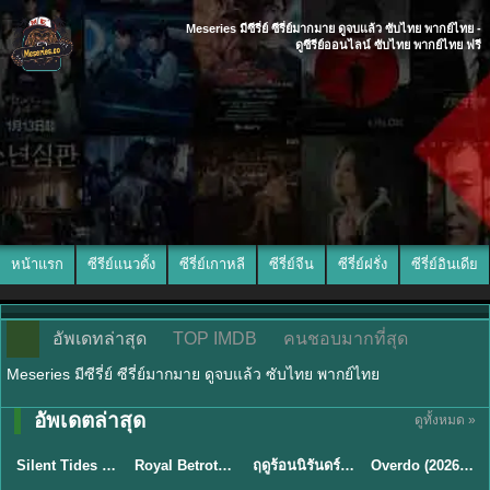
Meseries มีซีรี่ย์ ซีรี่ย์มากมาย ดูจบแล้ว ซับไทย พากย์ไทย -
ดูซีรีย์ออนไลน์ ซับไทย พากย์ไทย ฟรี
หน้าแรก
ซีรีย์แนวตั้ง
ซีรี่ย์เกาหลี
ซีรี่ย์จีน
ซีรี่ย์ฝรั่ง
ซีรี่ย์อินเดีย
อัพเดทล่าสุด
TOP IMDB
คนชอบมากที่สุด
Meseries มีซีรี่ย์ ซีรี่ย์มากมาย ดูจบแล้ว ซับไทย พากย์ไทย
อัพเดตล่าสุด
ดูทั้งหมด »
พากย์ไทย
ซับไทย
พากย์ไทย
ซับไทย
Silent Tides คลื่นลมลวง (2025) พากย์ไทย ซับไทย EP.1-31
Royal Betrothal (2026) สัญญาวิวาห์แห่งราชวงศ์ พากย์ไทย ซับไทย EP1-32
ฤดูร้อนนิรันดร์ (2026) Never-Ending Summer พากย์ไทย EP.1-29
Overdo (2026) รักเกินแค้น พากย์ไทย ซับไทย EP1-33 (จบ)
★
9.5
★
9
★
8.8