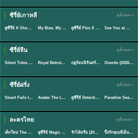
Sub EP. 16 | TH
Sub EP. 8 | TH
TH EP. 16
EP. 16
EP. 8
ซับไทย | พากย์
ซับไทย | พากย์
ซีรี่ย์เกาหลี
ดูทั้งหมด »
พากย์ไทย
ซับไทย
ไทย
ไทย
EP.16
EP.16
EP.8
ดูซีรี่ย์ A Shop for Killers 2 ร้านลับนักฆ่า ซีซัน 2 (2026) ซับไทย-พากย์ไทย
My Bias, My Boss เมื่อเมนฉันเป็นประธานบริษัท (2026) พากย์ไทย ซับไทย EP.1-12
ดูซีรี่ย์ Flex X Cop คุณชายสายสืบ (2024) พากย์ไทย-ซับไทย EP.1-16 (จบ)
See You at Work Tomorrow! เจอกันที่ออฟฟิศพรุ่งนี้นะ พากย์ไทย
★
8
★
8
★
9
ซีรี่ย์จีน
ดูทั้งหมด »
พากย์ไทย
ซับไทย
พากย์ไทย
ซับไทย
Silent Tides คลื่นลมลวง (2025) พากย์ไทย ซับไทย EP.1-31
Royal Betrothal (2026) สัญญาวิวาห์แห่งราชวงศ์ พากย์ไทย ซับไทย EP1-32
ฤดูร้อนนิรันดร์ (2026) Never-Ending Summer พากย์ไทย EP.1-29
Overdo (2026) รักเกินแค้น พากย์ไทย ซับไทย EP1-33 (จบ)
★
9.5
★
9
★
8.8
TH EP. 2
TH EP. 7
TH EP. 9
TH EP. 8
ซีรี่ย์ฝรั่ง
ดูทั้งหมด »
พากย์ไทย
พากย์ไทย
พากย์ไทย
พากย์ไทย
EP.2
EP.7
EP.9
EP.8
Stuart Fails to Save the Universe (2026) สจ๊วตล่มแผนกู้จักรวาล พากย์ไทย EP1-10
Avatar The Last Airbender 2 เณรน้อยเจ้าอภินิหาร พากย์ไทย
ดูซีรี่ย์ Detective Hole (2026) พากย์ไทย HD ฟรี อัปเดตล่าสุด Netflix
Paradise Season 2 (2026) พากย์ไทย EP1-8 ดูซีรี่ย์ฝรั่ง HD ครบทุกตอน
★
8.8
★
7.8
TH EP. 6
ละครไทย
ดูทั้งหมด »
พากย์ไทย
Thai
พากย์ไทย
พากย์ไทย
EP.6
เด็กใหม่ The Reset 2026 EP1-6 พากย์ไทย ดูซีรี่ย์ Netflix ล่าสุด HD
ดูซีรีย์ Magic Move (2026) ทำนายทายรัก Thai EP.1-10 HD
รักได้หรือ (2026) YOUNG Let's Begin Again พากย์ไทย EP.1-19
ปิ๊งรักคุณพี่เย็นชา (2026) Frozen Valentine EP.1-10 (จบ)
★
8
★
8