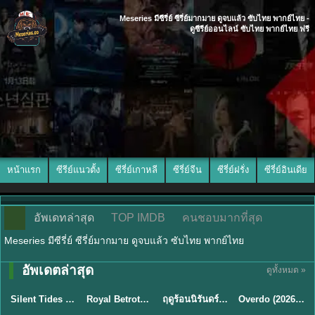
Meseries มีซีรี่ย์ ซีรี่ย์มากมาย ดูจบแล้ว ซับไทย พากย์ไทย -
ดูซีรีย์ออนไลน์ ซับไทย พากย์ไทย ฟรี
หน้าแรก
ซีรีย์แนวตั้ง
ซีรี่ย์เกาหลี
ซีรี่ย์จีน
ซีรี่ย์ฝรั่ง
ซีรี่ย์อินเดีย
อัพเดทล่าสุด
TOP IMDB
คนชอบมากที่สุด
Meseries มีซีรี่ย์ ซีรี่ย์มากมาย ดูจบแล้ว ซับไทย พากย์ไทย
อัพเดตล่าสุด
ดูทั้งหมด »
พากย์ไทย
ซับไทย
พากย์ไทย
ซับไทย
Silent Tides คลื่นลมลวง (2025) พากย์ไทย ซับไทย EP.1-31
Royal Betrothal (2026) สัญญาวิวาห์แห่งราชวงศ์ พากย์ไทย ซับไทย EP1-32
ฤดูร้อนนิรันดร์ (2026) Never-Ending Summer พากย์ไทย EP.1-29
Overdo (2026) รักเกินแค้น พากย์ไทย ซับไทย EP1-33 (จบ)
★
9.5
★
9
★
8.8