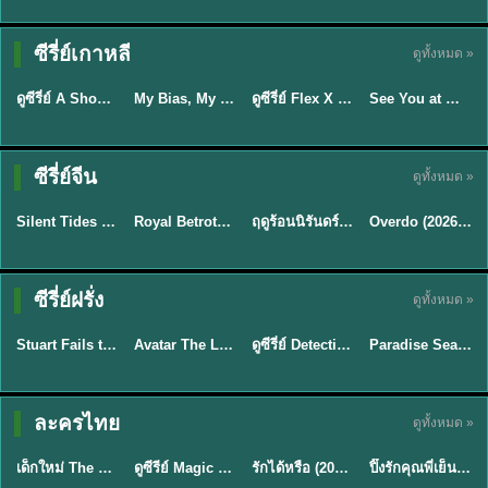
Sub EP. 16 | TH
Sub EP. 8 | TH
TH EP. 16
EP. 16
EP. 8
ซับไทย | พากย์
ซับไทย | พากย์
ซีรี่ย์เกาหลี
ดูทั้งหมด »
พากย์ไทย
ซับไทย
ไทย
ไทย
EP.16
EP.16
EP.8
ดูซีรี่ย์ A Shop for Killers 2 ร้านลับนักฆ่า ซีซัน 2 (2026) ซับไทย-พากย์ไทย
My Bias, My Boss เมื่อเมนฉันเป็นประธานบริษัท (2026) พากย์ไทย ซับไทย EP.1-12
ดูซีรี่ย์ Flex X Cop คุณชายสายสืบ (2024) พากย์ไทย-ซับไทย EP.1-16 (จบ)
See You at Work Tomorrow! เจอกันที่ออฟฟิศพรุ่งนี้นะ พากย์ไทย
★
8
★
8
★
9
ซีรี่ย์จีน
ดูทั้งหมด »
พากย์ไทย
ซับไทย
พากย์ไทย
ซับไทย
Silent Tides คลื่นลมลวง (2025) พากย์ไทย ซับไทย EP.1-31
Royal Betrothal (2026) สัญญาวิวาห์แห่งราชวงศ์ พากย์ไทย ซับไทย EP1-32
ฤดูร้อนนิรันดร์ (2026) Never-Ending Summer พากย์ไทย EP.1-29
Overdo (2026) รักเกินแค้น พากย์ไทย ซับไทย EP1-33 (จบ)
★
9.5
★
9
★
8.8
TH EP. 2
TH EP. 7
TH EP. 9
TH EP. 8
ซีรี่ย์ฝรั่ง
ดูทั้งหมด »
พากย์ไทย
พากย์ไทย
พากย์ไทย
พากย์ไทย
EP.2
EP.7
EP.9
EP.8
Stuart Fails to Save the Universe (2026) สจ๊วตล่มแผนกู้จักรวาล พากย์ไทย EP1-10
Avatar The Last Airbender 2 เณรน้อยเจ้าอภินิหาร พากย์ไทย
ดูซีรี่ย์ Detective Hole (2026) พากย์ไทย HD ฟรี อัปเดตล่าสุด Netflix
Paradise Season 2 (2026) พากย์ไทย EP1-8 ดูซีรี่ย์ฝรั่ง HD ครบทุกตอน
★
8.8
★
7.8
TH EP. 6
ละครไทย
ดูทั้งหมด »
พากย์ไทย
Thai
พากย์ไทย
พากย์ไทย
EP.6
เด็กใหม่ The Reset 2026 EP1-6 พากย์ไทย ดูซีรี่ย์ Netflix ล่าสุด HD
ดูซีรีย์ Magic Move (2026) ทำนายทายรัก Thai EP.1-10 HD
รักได้หรือ (2026) YOUNG Let's Begin Again พากย์ไทย EP.1-19
ปิ๊งรักคุณพี่เย็นชา (2026) Frozen Valentine EP.1-10 (จบ)
★
8
★
8