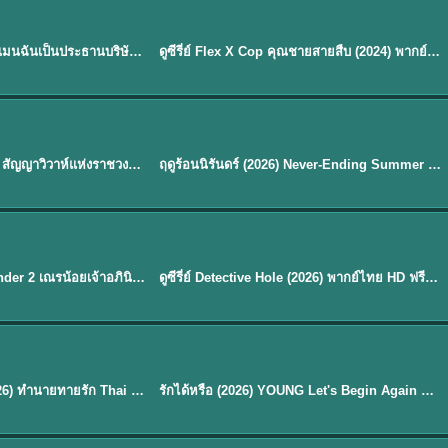
ซับไทย | พากย์ไทย
EP.16
My Bias, My Boss เมื่อเมนฉันเป็นประธานบริษัท (2026) พากย์ไทย ซับไทย EP.1-12
ดูซีรี่ย์ Flex X Cop คุณชายสายสืบ (2024) พากย์ไทย-ซับไทย EP.1-16 (จบ)
★
8
พากย์ไทย
Royal Betrothal (2026) สัญญาวิวาห์แห่งราชวงศ์ พากย์ไทย ซับไทย EP1-32
ฤดูร้อนนิรันดร์ (2026) Never-Ending Summer พากย์ไทย EP.1-29
★
8.8
EP. 7
TH EP. 9
พากย์ไทย
EP.7
EP.9
Avatar The Last Airbender 2 เณรน้อยเจ้าอภินิหาร พากย์ไทย
ดูซีรี่ย์ Detective Hole (2026) พากย์ไทย HD ฟรี อัปเดตล่าสุด Netflix
พากย์ไทย
ดูซีรีย์ Magic Move (2026) ทำนายทายรัก Thai EP.1-10 HD
รักได้หรือ (2026) YOUNG Let's Begin Again พากย์ไทย EP.1-19
EP. 8
TH EP. 6