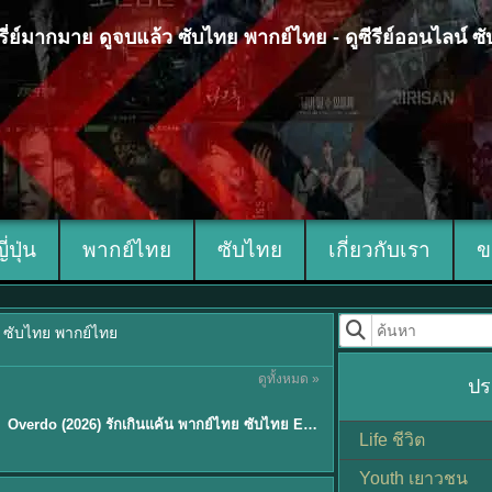
 ซีรี่ย์มากมาย ดูจบแล้ว ซับไทย พากย์ไทย - ดูซีรีย์ออนไลน์ 
ญี่ปุ่น
พากย์ไทย
ซับไทย
เกี่ยวกับเรา
ข
้ว ซับไทย พากย์ไทย
ดูทั้งหมด »
ปร
ซับไทย
Overdo (2026) รักเกินแค้น พากย์ไทย ซับไทย EP1-33 (จบ)
Life ชีวิต
Youth เยาวชน
Sub EP. 8 | TH EP. 8