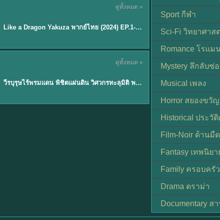
ดูทั้งหมด »
พากย์ไทย
Sport กีฬา
EP.6
Like a Dragon Yakuza พากย์ไทย (2024) EP.1-6 (จบ)
★
7
Sci-Fi วิทยาศาสต
Romance โรแมน
TH EP. 1
ดูทั้งหมด »
Mystery ลึกลับซ่อ
พากย์ไทย
EP.1
วีรบุรุษไร้พรมแดน พิชิตแผ่นดิน วิศวกรทะลุมิติ พลิกแผ่นดิน
Musical เพลง
Horror สยองขวัญ
Historical ประวัต
Film-Noir ด้านม
Fantasy เทพนิยา
Family ครอบครัว
Drama ดราม่า
Documentary สา