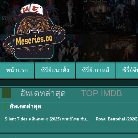
หน้าแรก
ซีรีย์แนวตั้ง
ซีรี่ย์เกาหลี
ซีรี่ย์จ
อัพเดทล่าสุด
TOP IMDB
อัพเดตล่าสุด
พากย์ไทย
ซับไทย
Silent Tides คลื่นลมลวง (2025) พากย์ไทย ซับไทย EP.1-31
★
9.5
★
9
TH EP. 16