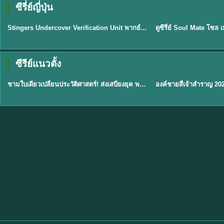
ซีรี่ย์ญี่ปุ่น
พากย์ไทย
พากย์ไทย
EP.11
Stingers Undercover Verification Unit พากย์ไทย EP1-11 HD ฟรี
★
8
TH EP. 1
TH 
ซีรีย์แนวตั้ง
พากย์ไทย
พากย์ไทย
EP.1
ชามใบเดียวเปลี่ยนประวัติศาสตร์! ส่งเสบียงยุค พากย์ไทย