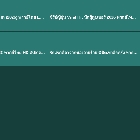
พากย์ไทย
EP.8
EP.6
ดูซีรี่ย์ Soul Mate โซล เมท (2026) พากย์ไทย EP.1-8 (จบ)
ซีรี่ย์ญี่ปุ่น Viral Hit นักสู้ทูปเบอร์ 2026 พากย์ไทย EP.1-6
★
7.9
EP. 1
TH EP. 1
พากย์ไทย
EP.1
EP.1
องค์ชายสี่เจ้าสำราญ 2026 พากย์ไทย HD อัปเดตล่าสุด ดูออนไลน์
รักแรกที่ลาจากของวายร้าย พิชิตเขาอีกครั้ง พากย์ไทย