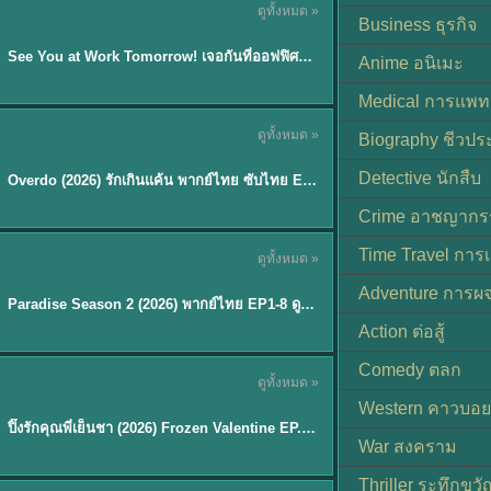
ดูทั้งหมด »
ซับไทย | พากย์ไทย
Business ธุรกิจ
EP.8
See You at Work Tomorrow! เจอกันที่ออฟฟิศพรุ่งนี้นะ พากย์ไทย
★
9
Anime อนิเมะ
Medical การแพทย
ดูทั้งหมด »
Biography ชีวประ
ซับไทย
Detective นักสืบ
Overdo (2026) รักเกินแค้น พากย์ไทย ซับไทย EP1-33 (จบ)
Crime อาชญากร
TH EP. 8
Time Travel การ
ดูทั้งหมด »
พากย์ไทย
Adventure การผ
EP.8
Paradise Season 2 (2026) พากย์ไทย EP1-8 ดูซีรี่ย์ฝรั่ง HD ครบทุกตอน
Action ต่อสู้
Comedy ตลก
ดูทั้งหมด »
พากย์ไทย
Western คาวบอย
ปิ๊งรักคุณพี่เย็นชา (2026) Frozen Valentine EP.1-10 (จบ)
★
8
War สงคราม
Thriller ระทึกขวั
TH EP. 6