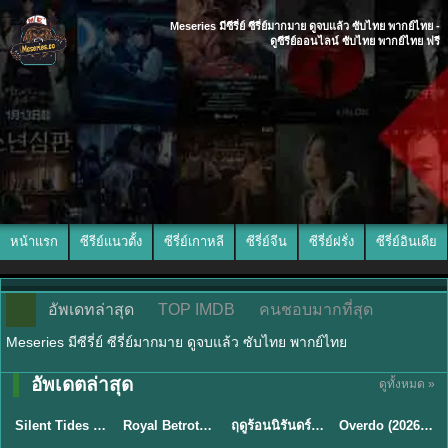
Meseries มีซีรี่ย์ ซีรี่ย์มากมาย ดูจบแล้ว ซับไทย พากย์ไทย -
ดูซีรีย์ออนไลน์ ซับไทย พากย์ไทย ฟรี
หน้าแรก
ซีรีย์แนวตั้ง
ซีรี่ย์เกาหลี
ซีรี่ย์จีน
ซีรี่ย์ฝรั่ง
ซีรี่ย์อินเดีย
อัพเดทล่าสุด
TOP IMDB
คนชอบมากที่สุด
Meseries มีซีรี่ย์ ซีรี่ย์มากมาย ดูจบแล้ว ซับไทย พากย์ไทย
อัพเดตล่าสุด
ดูทั้งหมด »
พากย์ไทย
ซับไทย
พากย์ไทย
ซับไทย
Silent Tides คลื่นลมลวง (2025) พากย์ไทย ซับไทย EP.1-31
Royal Betrothal (2026) สัญญาวิวาห์แห่งราชวงศ์ พากย์ไทย ซับไทย EP1-32
ฤดูร้อนนิรันดร์ (2026) Never-Ending Summer พากย์ไทย EP.1-29
Overdo (2026) รักเกินแค้น พากย์ไทย ซับไทย EP1-33 (จบ)
★
9.5
★
9
★
8.8