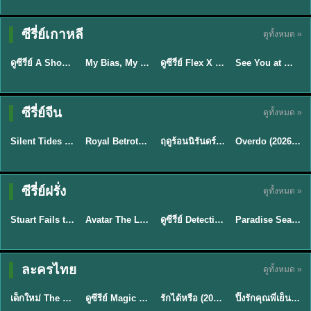
Sub EP. 16 | TH
Sub EP. 8 | TH
TH EP. 16
EP. 16
EP. 8
ซับไทย | พากย์
ซับไทย | พากย์
ซีรี่ย์เกาหลี
ดูทั้งหมด »
พากย์ไทย
ซับไทย
ไทย
ไทย
EP.16
EP.16
EP.8
ดูซีรี่ย์ A Shop for Killers 2 ร้านลับนักฆ่า ซีซัน 2 (2026) ซับไทย-พากย์ไทย
My Bias, My Boss เมื่อเมนฉันเป็นประธานบริษัท (2026) พากย์ไทย ซับไทย EP.1-12
ดูซีรี่ย์ Flex X Cop คุณชายสายสืบ (2024) พากย์ไทย-ซับไทย EP.1-16 (จบ)
See You at Work Tomorrow! เจอกันที่ออฟฟิศพรุ่งนี้นะ พากย์ไทย
★
8
★
8
★
9
ซีรี่ย์จีน
ดูทั้งหมด »
พากย์ไทย
ซับไทย
พากย์ไทย
ซับไทย
Silent Tides คลื่นลมลวง (2025) พากย์ไทย ซับไทย EP.1-31
Royal Betrothal (2026) สัญญาวิวาห์แห่งราชวงศ์ พากย์ไทย ซับไทย EP1-32
ฤดูร้อนนิรันดร์ (2026) Never-Ending Summer พากย์ไทย EP.1-29
Overdo (2026) รักเกินแค้น พากย์ไทย ซับไทย EP1-33 (จบ)
★
9.5
★
9
★
8.8
TH EP. 2
TH EP. 7
TH EP. 9
TH EP. 8
ซีรี่ย์ฝรั่ง
ดูทั้งหมด »
พากย์ไทย
พากย์ไทย
พากย์ไทย
พากย์ไทย
EP.2
EP.7
EP.9
EP.8
Stuart Fails to Save the Universe (2026) สจ๊วตล่มแผนกู้จักรวาล พากย์ไทย EP1-10
Avatar The Last Airbender 2 เณรน้อยเจ้าอภินิหาร พากย์ไทย
ดูซีรี่ย์ Detective Hole (2026) พากย์ไทย HD ฟรี อัปเดตล่าสุด Netflix
Paradise Season 2 (2026) พากย์ไทย EP1-8 ดูซีรี่ย์ฝรั่ง HD ครบทุกตอน
★
8.8
★
7.8
TH EP. 6
ละครไทย
ดูทั้งหมด »
พากย์ไทย
Thai
พากย์ไทย
พากย์ไทย
EP.6
เด็กใหม่ The Reset 2026 EP1-6 พากย์ไทย ดูซีรี่ย์ Netflix ล่าสุด HD
ดูซีรีย์ Magic Move (2026) ทำนายทายรัก Thai EP.1-10 HD
รักได้หรือ (2026) YOUNG Let's Begin Again พากย์ไทย EP.1-19
ปิ๊งรักคุณพี่เย็นชา (2026) Frozen Valentine EP.1-10 (จบ)
★
8
★
8