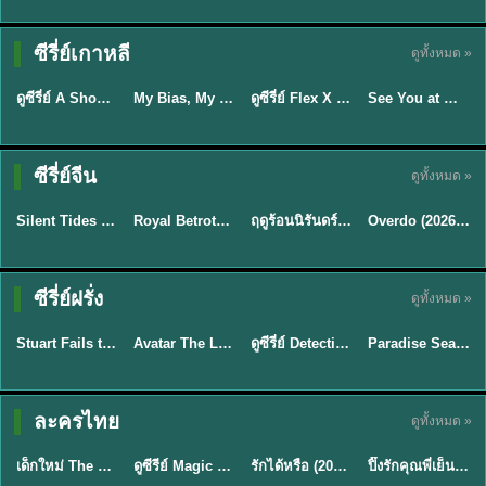
Sub EP. 16 | TH
Sub EP. 8 | TH
TH EP. 16
EP. 16
EP. 8
ซับไทย | พากย์
ซับไทย | พากย์
ซีรี่ย์เกาหลี
ดูทั้งหมด »
พากย์ไทย
ซับไทย
ไทย
ไทย
EP.16
EP.16
EP.8
ดูซีรี่ย์ A Shop for Killers 2 ร้านลับนักฆ่า ซีซัน 2 (2026) ซับไทย-พากย์ไทย
My Bias, My Boss เมื่อเมนฉันเป็นประธานบริษัท (2026) พากย์ไทย ซับไทย EP.1-12
ดูซีรี่ย์ Flex X Cop คุณชายสายสืบ (2024) พากย์ไทย-ซับไทย EP.1-16 (จบ)
See You at Work Tomorrow! เจอกันที่ออฟฟิศพรุ่งนี้นะ พากย์ไทย
★
8
★
8
★
9
ซีรี่ย์จีน
ดูทั้งหมด »
พากย์ไทย
ซับไทย
พากย์ไทย
ซับไทย
Silent Tides คลื่นลมลวง (2025) พากย์ไทย ซับไทย EP.1-31
Royal Betrothal (2026) สัญญาวิวาห์แห่งราชวงศ์ พากย์ไทย ซับไทย EP1-32
ฤดูร้อนนิรันดร์ (2026) Never-Ending Summer พากย์ไทย EP.1-29
Overdo (2026) รักเกินแค้น พากย์ไทย ซับไทย EP1-33 (จบ)
★
9.5
★
9
★
8.8
TH EP. 2
TH EP. 7
TH EP. 9
TH EP. 8
ซีรี่ย์ฝรั่ง
ดูทั้งหมด »
พากย์ไทย
พากย์ไทย
พากย์ไทย
พากย์ไทย
EP.2
EP.7
EP.9
EP.8
Stuart Fails to Save the Universe (2026) สจ๊วตล่มแผนกู้จักรวาล พากย์ไทย EP1-10
Avatar The Last Airbender 2 เณรน้อยเจ้าอภินิหาร พากย์ไทย
ดูซีรี่ย์ Detective Hole (2026) พากย์ไทย HD ฟรี อัปเดตล่าสุด Netflix
Paradise Season 2 (2026) พากย์ไทย EP1-8 ดูซีรี่ย์ฝรั่ง HD ครบทุกตอน
★
8.8
★
7.8
TH EP. 6
ละครไทย
ดูทั้งหมด »
พากย์ไทย
Thai
พากย์ไทย
พากย์ไทย
EP.6
เด็กใหม่ The Reset 2026 EP1-6 พากย์ไทย ดูซีรี่ย์ Netflix ล่าสุด HD
ดูซีรีย์ Magic Move (2026) ทำนายทายรัก Thai EP.1-10 HD
รักได้หรือ (2026) YOUNG Let's Begin Again พากย์ไทย EP.1-19
ปิ๊งรักคุณพี่เย็นชา (2026) Frozen Valentine EP.1-10 (จบ)
★
8
★
8