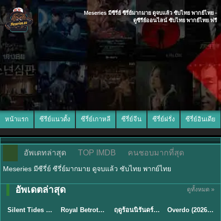
Meseries มีซีรี่ย์ ซีรี่ย์มากมาย ดูจบแล้ว ซับไทย พากย์ไทย -
ดูซีรีย์ออนไลน์ ซับไทย พากย์ไทย ฟรี
หน้าแรก
ซีรีย์แนวตั้ง
ซีรี่ย์เกาหลี
ซีรี่ย์จีน
ซีรี่ย์ฝรั่ง
ซีรี่ย์อินเดีย
อัพเดทล่าสุด
TOP IMDB
คนชอบมากที่สุด
Meseries มีซีรี่ย์ ซีรี่ย์มากมาย ดูจบแล้ว ซับไทย พากย์ไทย
อัพเดตล่าสุด
ดูทั้งหมด »
พากย์ไทย
ซับไทย
พากย์ไทย
ซับไทย
Silent Tides คลื่นลมลวง (2025) พากย์ไทย ซับไทย EP.1-31
Royal Betrothal (2026) สัญญาวิวาห์แห่งราชวงศ์ พากย์ไทย ซับไทย EP1-32
ฤดูร้อนนิรันดร์ (2026) Never-Ending Summer พากย์ไทย EP.1-29
Overdo (2026) รักเกินแค้น พากย์ไทย ซับไทย EP1-33 (จบ)
★
9.5
★
9
★
8.8