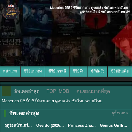
Meseries มีซีรี่ย์ ซีรี่ย์มากมาย ดูจบแล้ว ซับไทย พากย์ไทย -
ดูซีรีย์ออนไลน์ ซับไทย พากย์ไทย ฟรี
หน้าแรก
ซีรีย์แนวตั้ง
ซีรี่ย์เกาหลี
ซีรี่ย์จีน
ซีรี่ย์ฝรั่ง
ซีรี่ย์อินเดีย
อัพเดทล่าสุด
TOP IMDB
คนชอบมากที่สุด
Meseries มีซีรี่ย์ ซีรี่ย์มากมาย ดูจบแล้ว ซับไทย พากย์ไทย
พากย์ไทย/ซับ
พากย์ไทย/ซับ
อัพเดตล่าสุด
ดูทั้งหมด »
พากย์ไทย
ซับไทย
ไทย
ไทย
ฤดูร้อนนิรันดร์ (2026) Never-Ending Summer พากย์ไทย EP.1-29
Overdo (2026) รักเกินแค้น พากย์ไทย ซับไทย EP1-33 (จบ)
Princess Zhaoyang องค์หญิงเจาหยาง (2026) พากย์ไทย ซับไทย EP.1-18
Genius Girlfriend แฟนสาวอัจฉริยะ (2026) พากย์ไทย ซับไทย EP.1-28
★
8.8
★
8
★
9