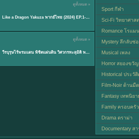
ดูทั้งหมด »
พากย์ไทย
Sport กีฬา
EP.6
Like a Dragon Yakuza พากย์ไทย (2024) EP.1-6 (จบ)
★
7
Sci-Fi วิทยาศาสต
Romance โรแมน
TH EP. 1
ดูทั้งหมด »
Mystery ลึกลับซ่อ
พากย์ไทย
EP.1
วีรบุรุษไร้พรมแดน พิชิตแผ่นดิน วิศวกรทะลุมิติ พลิกแผ่นดิน
Musical เพลง
Horror สยองขวัญ
Historical ประวัต
Film-Noir ด้านม
Fantasy เทพนิยา
Family ครอบครัว
Drama ดราม่า
Documentary สา