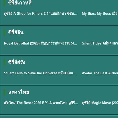
ซีรี่ย์เกาหลี
พากย์ไทย
ซับไทย
EP.16
ดูซีรี่ย์ A Shop for Killers 2 ร้านลับนักฆ่า ซีซัน 2 (2026) ซับไทย-พากย์ไทย
★
8
ซีรี่ย์จีน
ซับไทย
พากย์ไทย
Royal Betrothal (2026) สัญญาวิวาห์แห่งราชวงศ์ พากย์ไทย ซับไทย EP1-32
★
9
★
9.5
TH 
ซีรี่ย์ฝรั่ง
พากย์ไทย
พากย์ไทย
Stuart Fails to Save the Universe สจ๊วตล่มแผนกู้จักรวาล (2026) พากย์ไทย ซับไทย EP.1-10
★
9.3
★
7.8
TH EP. 6
ละครไทย
พากย์ไทย
Thai
EP.6
เด็กใหม่ The Reset 2026 EP1-6 พากย์ไทย ดูซีรี่ย์ Netflix ล่าสุด HD
★
8
TH EP. 11
TH 