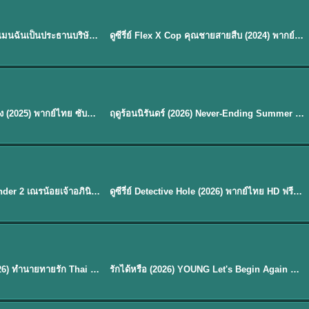
ซับไทย | พากย์ไทย
EP.16
My Bias, My Boss เมื่อเมนฉันเป็นประธานบริษัท (2026) พากย์ไทย ซับไทย EP.1-12
ดูซีรี่ย์ Flex X Cop คุณชายสายสืบ (2024) พากย์ไทย-ซับไทย EP.1-16 (จบ)
★
8
พากย์ไทย
Silent Tides คลื่นลมลวง (2025) พากย์ไทย ซับไทย EP.1-31
ฤดูร้อนนิรันดร์ (2026) Never-Ending Summer พากย์ไทย EP.1-29
★
8.8
EP. 7
TH EP. 9
พากย์ไทย
EP.7
EP.9
Avatar The Last Airbender 2 เณรน้อยเจ้าอภินิหาร พากย์ไทย
ดูซีรี่ย์ Detective Hole (2026) พากย์ไทย HD ฟรี อัปเดตล่าสุด Netflix
พากย์ไทย
ดูซีรีย์ Magic Move (2026) ทำนายทายรัก Thai EP.1-10 HD
รักได้หรือ (2026) YOUNG Let's Begin Again พากย์ไทย EP.1-19
EP. 8
TH EP. 6