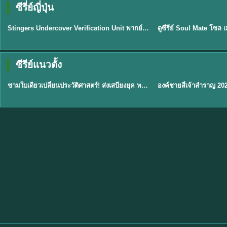
ซีรี่ย์ญี่ปุ่น
พากย์ไทย
พากย์ไทย
EP.11
Stingers Undercover Verification Unit พากย์ไทย EP1-11 HD ฟรี
★
8
TH EP. 1
TH 
ซีรีย์แนวตั้ง
พากย์ไทย
พากย์ไทย
EP.1
ชามใบเดียวเปลี่ยนประวัติศาสตร์! ส่งเสบียงยุค พากย์ไทย