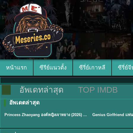
หน้าแรก
ซีรีย์แนวตั้ง
ซีรี่ย์เกาหลี
ซีรี่ย์จ
อัพเดทล่าสุด
TOP IMDB
อัพเดตล่าสุด
พากย์ไทย/ซับไทย
พากย์ไทย/ซับไทย
Princess Zhaoyang องค์หญิงเจาหยาง (2026) พากย์ไทย ซับไทย EP.1-18
★
8
★
9
TH EP. 16