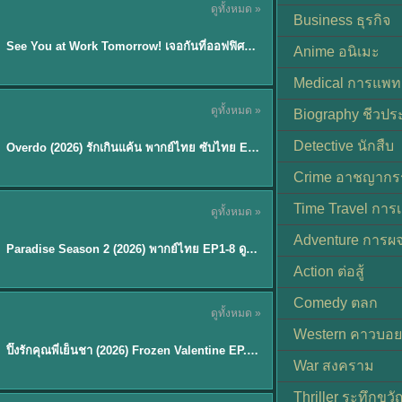
ดูทั้งหมด »
ซับไทย | พากย์ไทย
Business ธุรกิจ
EP.8
See You at Work Tomorrow! เจอกันที่ออฟฟิศพรุ่งนี้นะ พากย์ไทย
★
9
Anime อนิเมะ
Medical การแพทย
ดูทั้งหมด »
Biography ชีวประ
ซับไทย
Detective นักสืบ
Overdo (2026) รักเกินแค้น พากย์ไทย ซับไทย EP1-33 (จบ)
Crime อาชญากร
TH EP. 8
Time Travel การ
ดูทั้งหมด »
พากย์ไทย
Adventure การผ
EP.8
Paradise Season 2 (2026) พากย์ไทย EP1-8 ดูซีรี่ย์ฝรั่ง HD ครบทุกตอน
Action ต่อสู้
Comedy ตลก
ดูทั้งหมด »
พากย์ไทย
Western คาวบอย
ปิ๊งรักคุณพี่เย็นชา (2026) Frozen Valentine EP.1-10 (จบ)
★
8
War สงคราม
Thriller ระทึกขวั
TH EP. 6