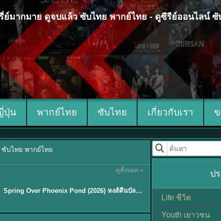
 ซีรี่ย์มากมาย ดูจบแล้ว ซับไทย พากย์ไทย - ดูซีรีย์ออนไลน์ 
ญี่ปุ่น
พากย์ไทย
ซับไทย
เกี่ยวกับเรา
ข
้ว ซับไทย พากย์ไทย
ดูทั้งหมด »
ปร
ซับไทย
Spring Over Phoenix Pond (2026) หงส์คืนบัลลังก์แค้น พากย์ไทย ซับไทย EP1-21
Life ชีวิต
Youth เยาวชน
Sub EP. 8 | TH EP. 8