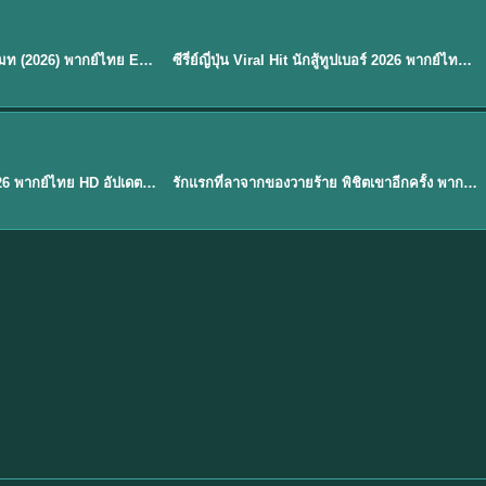
พากย์ไทย
EP.8
EP.6
ดูซีรี่ย์ Soul Mate โซล เมท (2026) พากย์ไทย EP.1-8 (จบ)
ซีรี่ย์ญี่ปุ่น Viral Hit นักสู้ทูปเบอร์ 2026 พากย์ไทย EP.1-6
★
7.9
EP. 1
TH EP. 1
พากย์ไทย
EP.1
EP.1
องค์ชายสี่เจ้าสำราญ 2026 พากย์ไทย HD อัปเดตล่าสุด ดูออนไลน์
รักแรกที่ลาจากของวายร้าย พิชิตเขาอีกครั้ง พากย์ไทย