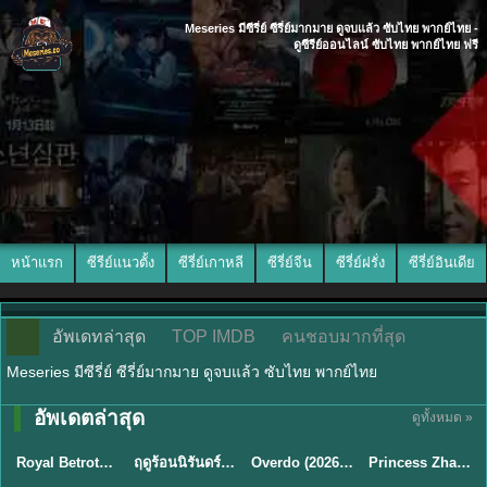
Meseries มีซีรี่ย์ ซีรี่ย์มากมาย ดูจบแล้ว ซับไทย พากย์ไทย -
ดูซีรีย์ออนไลน์ ซับไทย พากย์ไทย ฟรี
หน้าแรก
ซีรีย์แนวตั้ง
ซีรี่ย์เกาหลี
ซีรี่ย์จีน
ซีรี่ย์ฝรั่ง
ซีรี่ย์อินเดีย
อัพเดทล่าสุด
TOP IMDB
คนชอบมากที่สุด
Meseries มีซีรี่ย์ ซีรี่ย์มากมาย ดูจบแล้ว ซับไทย พากย์ไทย
พากย์ไทย/ซับ
อัพเดตล่าสุด
ดูทั้งหมด »
ซับไทย
พากย์ไทย
ซับไทย
ไทย
Royal Betrothal (2026) สัญญาวิวาห์แห่งราชวงศ์ พากย์ไทย ซับไทย EP1-32
ฤดูร้อนนิรันดร์ (2026) Never-Ending Summer พากย์ไทย EP.1-29
Overdo (2026) รักเกินแค้น พากย์ไทย ซับไทย EP1-33 (จบ)
Princess Zhaoyang องค์หญิงเจาหยาง (2026) พากย์ไทย ซับไทย EP.1-18
★
9
★
8.8
★
8