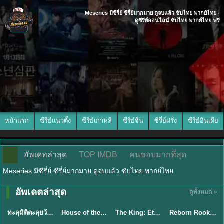
Meseries มีซีรี่ย์ ซีรี่ย์มากมาย ดูจบแล้ว ซับไทย พากย์ไทย -
ดูซีรีย์ออนไลน์ ซับไทย พากย์ไทย ฟรี
หน้าแรก
ซีรีย์แนวตั้ง
ซีรี่ย์เกาหลี
ซีรี่ย์จีน
ซีรี่ย์ฝรั่ง
ซีรี่ย์อินเดีย
อัพเดทล่าสุด
TOP IMDB
คนชอบมากที่สุด
Meseries มีซีรี่ย์ ซีรี่ย์มากมาย ดูจบแล้ว ซับไทย พากย์ไทย
อัพเดตล่าสุด
ดูทั้งหมด »
พากย์ไทย
พากย์ไทย
พากย์ไทย
พากย์ไทย
ทะลุมิติตะลุยวังหลวง (2026) How Dare You!? พากย์ไทย EP.1-32
House of the Dragon ตระกูลแห่งมังกร (2026) พากย์ไทย (ซีซั่น 1-3)
The King: Eternal Monarch จอมราชันบัลลังก์อมตะ (2020) พากย์ไทย EP.1-16
Reborn Rookie มือใหม่หัดแค้น (2026) พากย์ไทย ซับไทย EP.1-12
★
9
★
8.4
★
8.2
★
8.1