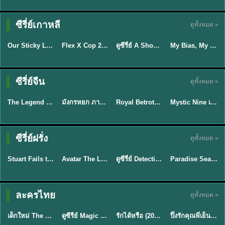
TH EP. 16
ซีรี่ย์เกาหลี
ดูทั้งหมด »
ซับไทย
ซับไทย
พากย์ไทย
ซับไทย
EP.16
Our Sticky Love รักติดหนึบ (2026) พากย์ไทย ซับไทย EP.1-12
Flex X Cop 2 คุณชายสายสืบ ซีซั่น 2 (2026) พากย์ไทย ซับไทย EP.1-14
ดูซีรี่ย์ A Shop for Killers 2 ร้านลับนักฆ่า ซีซัน 2 (2026) ซับไทย-พากย์ไทย
My Bias, My Boss เมื่อเมนฉันเป็นประธานบริษัท (2026) พากย์ไทย ซับไทย EP.1-12
★
6
★
8
★
8
พากย์ไทย/ซับ
ซีรี่ย์จีน
ดูทั้งหมด »
พากย์ไทย
พากย์ไทย
ซับไทย
ไทย
The Legend of ShenLi ปฐพีไร้พ่าย (2024) พากย์ไทย ซับไทย EP.1-39
มังกรหยก ภาคมารบูรพาและพิษประจิม Duel on Mount Hua พากย์ไทย
Royal Betrothal (2026) สัญญาวิวาห์แห่งราชวงศ์ พากย์ไทย ซับไทย EP1-32
Mystic Nine เก้าสกุล (2026) พากย์ไทย ซับไทย EP.1-30
★
8.5
★
8
★
9
★
9
TH EP. 7
TH EP. 9
TH EP. 8
ซีรี่ย์ฝรั่ง
ดูทั้งหมด »
พากย์ไทย
พากย์ไทย
พากย์ไทย
พากย์ไทย
EP.7
EP.9
EP.8
Stuart Fails to Save the Universe สจ๊วตล่มแผนกู้จักรวาล (2026) พากย์ไทย ซับไทย EP.1-10
Avatar The Last Airbender 2 เณรน้อยเจ้าอภินิหาร พากย์ไทย
ดูซีรี่ย์ Detective Hole (2026) พากย์ไทย HD ฟรี อัปเดตล่าสุด Netflix
Paradise Season 2 (2026) พากย์ไทย EP1-8 ดูซีรี่ย์ฝรั่ง HD ครบทุกตอน
★
9.3
★
7.8
TH EP. 6
ละครไทย
ดูทั้งหมด »
พากย์ไทย
Thai
พากย์ไทย
พากย์ไทย
EP.6
เด็กใหม่ The Reset 2026 EP1-6 พากย์ไทย ดูซีรี่ย์ Netflix ล่าสุด HD
ดูซีรีย์ Magic Move (2026) ทำนายทายรัก Thai EP.1-10 HD
รักได้หรือ (2026) YOUNG Let's Begin Again พากย์ไทย EP.1-19
ปิ๊งรักคุณพี่เย็นชา (2026) Frozen Valentine EP.1-10 (จบ)
★
8
★
8