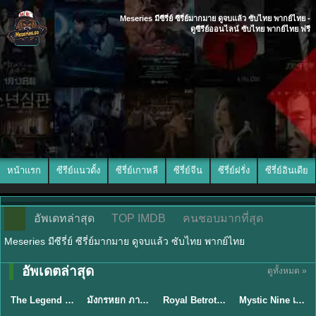
Meseries มีซีรี่ย์ ซีรี่ย์มากมาย ดูจบแล้ว ซับไทย พากย์ไทย -
ดูซีรีย์ออนไลน์ ซับไทย พากย์ไทย ฟรี
หน้าแรก
ซีรีย์แนวตั้ง
ซีรี่ย์เกาหลี
ซีรี่ย์จีน
ซีรี่ย์ฝรั่ง
ซีรี่ย์อินเดีย
อัพเดทล่าสุด
TOP IMDB
คนชอบมากที่สุด
Meseries มีซีรี่ย์ ซีรี่ย์มากมาย ดูจบแล้ว ซับไทย พากย์ไทย
พากย์ไทย/ซับ
อัพเดตล่าสุด
ดูทั้งหมด »
พากย์ไทย
พากย์ไทย
ซับไทย
ไทย
The Legend of ShenLi ปฐพีไร้พ่าย (2024) พากย์ไทย ซับไทย EP.1-39
มังกรหยก ภาคมารบูรพาและพิษประจิม Duel on Mount Hua พากย์ไทย
Royal Betrothal (2026) สัญญาวิวาห์แห่งราชวงศ์ พากย์ไทย ซับไทย EP1-32
Mystic Nine เก้าสกุล (2026) พากย์ไทย ซับไทย EP.1-30
★
8.5
★
8
★
9
★
9