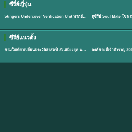
ซีรี่ย์ญี่ปุ่น
พากย์ไทย
พากย์ไทย
EP.11
Stingers Undercover Verification Unit พากย์ไทย EP1-11 HD ฟรี
★
8
TH EP. 1
TH 
ซีรีย์แนวตั้ง
พากย์ไทย
พากย์ไทย
EP.1
ชามใบเดียวเปลี่ยนประวัติศาสตร์! ส่งเสบียงยุค พากย์ไทย