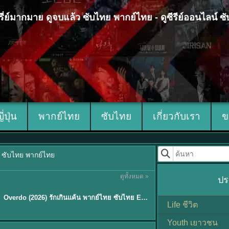
 ซีรี่ย์มากมาย ดูจบแล้ว ซับไทย พากย์ไทย - ดูซีรีย์ออนไลน์ 
ญี่ปุ่น
พากย์ไทย
ซับไทย
เกี่ยวกับเรา
ข
้ว ซับไทย พากย์ไทย
ดูทั้งหมด »
ปร
ซับไทย
Overdo (2026) รักเกินแค้น พากย์ไทย ซับไทย EP1-33 (จบ)
Life ชีวิต
Youth เยาวชน
Sub EP. 8 | TH EP. 8