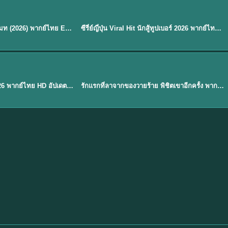
พากย์ไทย
EP.8
EP.6
ดูซีรี่ย์ Soul Mate โซล เมท (2026) พากย์ไทย EP.1-8 (จบ)
ซีรี่ย์ญี่ปุ่น Viral Hit นักสู้ทูปเบอร์ 2026 พากย์ไทย EP.1-6
★
7.9
EP. 1
TH EP. 1
พากย์ไทย
EP.1
EP.1
องค์ชายสี่เจ้าสำราญ 2026 พากย์ไทย HD อัปเดตล่าสุด ดูออนไลน์
รักแรกที่ลาจากของวายร้าย พิชิตเขาอีกครั้ง พากย์ไทย