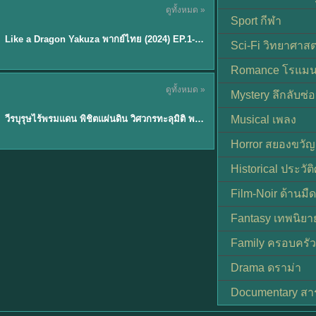
ดูทั้งหมด »
พากย์ไทย
Sport กีฬา
EP.6
Like a Dragon Yakuza พากย์ไทย (2024) EP.1-6 (จบ)
★
7
Sci-Fi วิทยาศาสต
Romance โรแมน
TH EP. 1
ดูทั้งหมด »
Mystery ลึกลับซ่อ
พากย์ไทย
EP.1
วีรบุรุษไร้พรมแดน พิชิตแผ่นดิน วิศวกรทะลุมิติ พลิกแผ่นดิน
Musical เพลง
Horror สยองขวัญ
Historical ประวัต
Film-Noir ด้านม
Fantasy เทพนิยา
Family ครอบครัว
Drama ดราม่า
Documentary สา