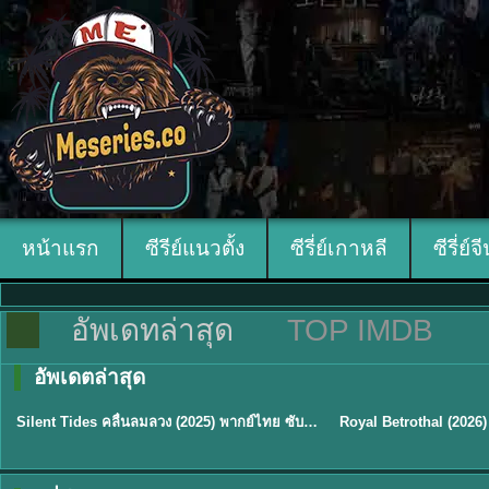
หน้าแรก
ซีรีย์แนวตั้ง
ซีรี่ย์เกาหลี
ซีรี่ย์จ
อัพเดทล่าสุด
TOP IMDB
อัพเดตล่าสุด
พากย์ไทย
ซับไทย
Silent Tides คลื่นลมลวง (2025) พากย์ไทย ซับไทย EP.1-31
★
9.5
★
9
TH EP. 16