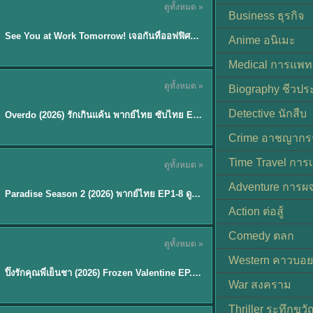
ดูทั้งหมด »
ซับไทย | พากย์ไทย
Business ธุรกิจ
EP.8
See You at Work Tomorrow! เจอกันที่ออฟฟิศพรุ่งนี้นะ พากย์ไทย
★
9
Anime อนิเมะ
Medical การแพทย
ดูทั้งหมด »
Biography ชีวประ
ซับไทย
Detective นักสืบ
Overdo (2026) รักเกินแค้น พากย์ไทย ซับไทย EP1-33 (จบ)
Crime อาชญากร
TH EP. 8
Time Travel การ
ดูทั้งหมด »
พากย์ไทย
Adventure การผ
EP.8
Paradise Season 2 (2026) พากย์ไทย EP1-8 ดูซีรี่ย์ฝรั่ง HD ครบทุกตอน
Action ต่อสู้
Comedy ตลก
ดูทั้งหมด »
พากย์ไทย
Western คาวบอย
ปิ๊งรักคุณพี่เย็นชา (2026) Frozen Valentine EP.1-10 (จบ)
★
8
War สงคราม
Thriller ระทึกขวั
TH EP. 6