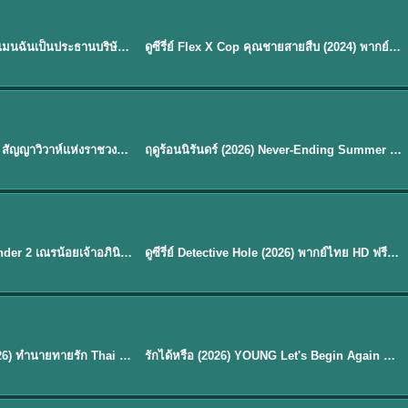
ซับไทย | พากย์ไทย
EP.16
My Bias, My Boss เมื่อเมนฉันเป็นประธานบริษัท (2026) พากย์ไทย ซับไทย EP.1-12
ดูซีรี่ย์ Flex X Cop คุณชายสายสืบ (2024) พากย์ไทย-ซับไทย EP.1-16 (จบ)
★
8
พากย์ไทย
Royal Betrothal (2026) สัญญาวิวาห์แห่งราชวงศ์ พากย์ไทย ซับไทย EP1-32
ฤดูร้อนนิรันดร์ (2026) Never-Ending Summer พากย์ไทย EP.1-29
★
8.8
EP. 7
TH EP. 9
พากย์ไทย
EP.7
EP.9
Avatar The Last Airbender 2 เณรน้อยเจ้าอภินิหาร พากย์ไทย
ดูซีรี่ย์ Detective Hole (2026) พากย์ไทย HD ฟรี อัปเดตล่าสุด Netflix
พากย์ไทย
ดูซีรีย์ Magic Move (2026) ทำนายทายรัก Thai EP.1-10 HD
รักได้หรือ (2026) YOUNG Let's Begin Again พากย์ไทย EP.1-19
EP. 8
TH EP. 6