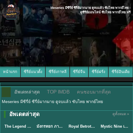
Meseries มีซีรี่ย์ ซีรี่ย์มากมาย ดูจบแล้ว ซับไทย พากย์ไทย -
ดูซีรีย์ออนไลน์ ซับไทย พากย์ไทย ฟรี
หน้าแรก
ซีรีย์แนวตั้ง
ซีรี่ย์เกาหลี
ซีรี่ย์จีน
ซีรี่ย์ฝรั่ง
ซีรี่ย์อินเดีย
อัพเดทล่าสุด
TOP IMDB
คนชอบมากที่สุด
Meseries มีซีรี่ย์ ซีรี่ย์มากมาย ดูจบแล้ว ซับไทย พากย์ไทย
พากย์ไทย/ซับ
อัพเดตล่าสุด
ดูทั้งหมด »
พากย์ไทย
พากย์ไทย
ซับไทย
ไทย
The Legend of ShenLi ปฐพีไร้พ่าย (2024) พากย์ไทย ซับไทย EP.1-39
มังกรหยก ภาคมารบูรพาและพิษประจิม Duel on Mount Hua พากย์ไทย
Royal Betrothal (2026) สัญญาวิวาห์แห่งราชวงศ์ พากย์ไทย ซับไทย EP1-32
Mystic Nine เก้าสกุล (2026) พากย์ไทย ซับไทย EP.1-30
★
8.5
★
8
★
9
★
9