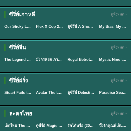
TH EP. 16
ซีรี่ย์เกาหลี
ดูทั้งหมด »
ซับไทย
ซับไทย
พากย์ไทย
ซับไทย
EP.16
Our Sticky Love รักติดหนึบ (2026) พากย์ไทย ซับไทย EP.1-12
Flex X Cop 2 คุณชายสายสืบ ซีซั่น 2 (2026) พากย์ไทย ซับไทย EP.1-14
ดูซีรี่ย์ A Shop for Killers 2 ร้านลับนักฆ่า ซีซัน 2 (2026) ซับไทย-พากย์ไทย
My Bias, My Boss เมื่อเมนฉันเป็นประธานบริษัท (2026) พากย์ไทย ซับไทย EP.1-12
★
6
★
8
★
8
พากย์ไทย/ซับ
ซีรี่ย์จีน
ดูทั้งหมด »
พากย์ไทย
พากย์ไทย
ซับไทย
ไทย
The Legend of ShenLi ปฐพีไร้พ่าย (2024) พากย์ไทย ซับไทย EP.1-39
มังกรหยก ภาคมารบูรพาและพิษประจิม Duel on Mount Hua พากย์ไทย
Royal Betrothal (2026) สัญญาวิวาห์แห่งราชวงศ์ พากย์ไทย ซับไทย EP1-32
Mystic Nine เก้าสกุล (2026) พากย์ไทย ซับไทย EP.1-30
★
8.5
★
8
★
9
★
9
TH EP. 7
TH EP. 9
TH EP. 8
ซีรี่ย์ฝรั่ง
ดูทั้งหมด »
พากย์ไทย
พากย์ไทย
พากย์ไทย
พากย์ไทย
EP.7
EP.9
EP.8
Stuart Fails to Save the Universe สจ๊วตล่มแผนกู้จักรวาล (2026) พากย์ไทย ซับไทย EP.1-10
Avatar The Last Airbender 2 เณรน้อยเจ้าอภินิหาร พากย์ไทย
ดูซีรี่ย์ Detective Hole (2026) พากย์ไทย HD ฟรี อัปเดตล่าสุด Netflix
Paradise Season 2 (2026) พากย์ไทย EP1-8 ดูซีรี่ย์ฝรั่ง HD ครบทุกตอน
★
9.3
★
7.8
TH EP. 6
ละครไทย
ดูทั้งหมด »
พากย์ไทย
Thai
พากย์ไทย
พากย์ไทย
EP.6
เด็กใหม่ The Reset 2026 EP1-6 พากย์ไทย ดูซีรี่ย์ Netflix ล่าสุด HD
ดูซีรีย์ Magic Move (2026) ทำนายทายรัก Thai EP.1-10 HD
รักได้หรือ (2026) YOUNG Let's Begin Again พากย์ไทย EP.1-19
ปิ๊งรักคุณพี่เย็นชา (2026) Frozen Valentine EP.1-10 (จบ)
★
8
★
8