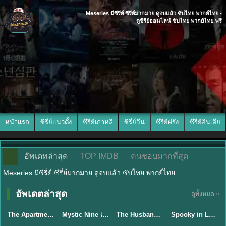
Meseries มีซีรี่ย์ ซีรี่ย์มากมาย ดูจบแล้ว ซับไทย พากย์ไทย -
ดูซีรีย์ออนไลน์ ซับไทย พากย์ไทย ฟรี
หน้าแรก
ซีรีย์แนวตั้ง
ซีรี่ย์เกาหลี
ซีรี่ย์จีน
ซีรี่ย์ฝรั่ง
ซีรี่ย์อินเดีย
อัพเดทล่าสุด
TOP IMDB
คนชอบมากที่สุด
Meseries มีซีรี่ย์ ซีรี่ย์มากมาย ดูจบแล้ว ซับไทย พากย์ไทย
พากย์ไทย/ซับ
อัพเดตล่าสุด
ดูทั้งหมด »
พากย์ไทย
ไทย
พากย์ไทย
ซับไทย
The Apartment Job (2026) ท่านประธานกำมะลอ พากย์ไทย ซับไทย EP1-12
Mystic Nine เก้าสกุล (2026) พากย์ไทย ซับไทย EP.1-30
The Husband (2026) คืนล่าก่อนหย่า พากย์ไทย EP1-12 (จบ)
Spooky in Love (2026) สะดุดรักกุ๊กกุ๊กกู๋ พากย์ไทย ซับไทย EP1-12
★
5.3
★
9
★
8