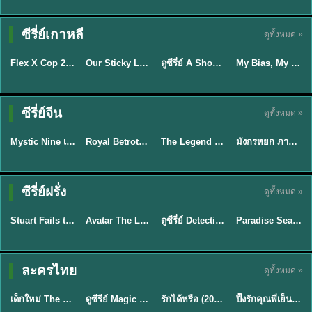
TH EP. 16
ซีรี่ย์เกาหลี
ดูทั้งหมด »
ซับไทย
ซับไทย
พากย์ไทย
ซับไทย
EP.16
Flex X Cop 2 คุณชายสายสืบ ซีซั่น 2 (2026) พากย์ไทย ซับไทย EP.1-14
Our Sticky Love รักติดหนึบ (2026) พากย์ไทย ซับไทย EP.1-12
ดูซีรี่ย์ A Shop for Killers 2 ร้านลับนักฆ่า ซีซัน 2 (2026) ซับไทย-พากย์ไทย
My Bias, My Boss เมื่อเมนฉันเป็นประธานบริษัท (2026) พากย์ไทย ซับไทย EP.1-12
★
8
★
6
★
8
พากย์ไทย/ซับ
ซีรี่ย์จีน
ดูทั้งหมด »
ไทย
ซับไทย
พากย์ไทย
พากย์ไทย
Mystic Nine เก้าสกุล (2026) พากย์ไทย ซับไทย EP.1-30
Royal Betrothal (2026) สัญญาวิวาห์แห่งราชวงศ์ พากย์ไทย ซับไทย EP1-32
The Legend of ShenLi ปฐพีไร้พ่าย (2024) พากย์ไทย ซับไทย EP.1-39
มังกรหยก ภาคมารบูรพาและพิษประจิม Duel on Mount Hua พากย์ไทย
★
9
★
9
★
8.5
★
8
TH EP. 7
TH EP. 9
TH EP. 8
ซีรี่ย์ฝรั่ง
ดูทั้งหมด »
พากย์ไทย
พากย์ไทย
พากย์ไทย
พากย์ไทย
EP.7
EP.9
EP.8
Stuart Fails to Save the Universe สจ๊วตล่มแผนกู้จักรวาล (2026) พากย์ไทย ซับไทย EP.1-10
Avatar The Last Airbender 2 เณรน้อยเจ้าอภินิหาร พากย์ไทย
ดูซีรี่ย์ Detective Hole (2026) พากย์ไทย HD ฟรี อัปเดตล่าสุด Netflix
Paradise Season 2 (2026) พากย์ไทย EP1-8 ดูซีรี่ย์ฝรั่ง HD ครบทุกตอน
★
9.3
★
7.8
TH EP. 6
ละครไทย
ดูทั้งหมด »
พากย์ไทย
Thai
พากย์ไทย
พากย์ไทย
EP.6
เด็กใหม่ The Reset 2026 EP1-6 พากย์ไทย ดูซีรี่ย์ Netflix ล่าสุด HD
ดูซีรีย์ Magic Move (2026) ทำนายทายรัก Thai EP.1-10 HD
รักได้หรือ (2026) YOUNG Let's Begin Again พากย์ไทย EP.1-19
ปิ๊งรักคุณพี่เย็นชา (2026) Frozen Valentine EP.1-10 (จบ)
★
8
★
8