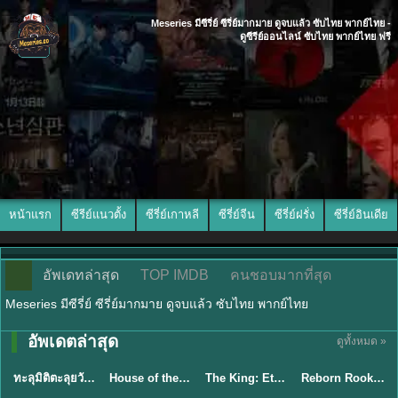
Meseries มีซีรี่ย์ ซีรี่ย์มากมาย ดูจบแล้ว ซับไทย พากย์ไทย -
ดูซีรีย์ออนไลน์ ซับไทย พากย์ไทย ฟรี
หน้าแรก
ซีรีย์แนวตั้ง
ซีรี่ย์เกาหลี
ซีรี่ย์จีน
ซีรี่ย์ฝรั่ง
ซีรี่ย์อินเดีย
อัพเดทล่าสุด
TOP IMDB
คนชอบมากที่สุด
Meseries มีซีรี่ย์ ซีรี่ย์มากมาย ดูจบแล้ว ซับไทย พากย์ไทย
อัพเดตล่าสุด
ดูทั้งหมด »
พากย์ไทย
พากย์ไทย
พากย์ไทย
พากย์ไทย
ทะลุมิติตะลุยวังหลวง (2026) How Dare You!? พากย์ไทย EP.1-32
House of the Dragon ตระกูลแห่งมังกร (2026) พากย์ไทย (ซีซั่น 1-3)
The King: Eternal Monarch จอมราชันบัลลังก์อมตะ (2020) พากย์ไทย EP.1-16
Reborn Rookie มือใหม่หัดแค้น (2026) พากย์ไทย ซับไทย EP.1-12
★
9
★
8.4
★
8.2
★
8.1