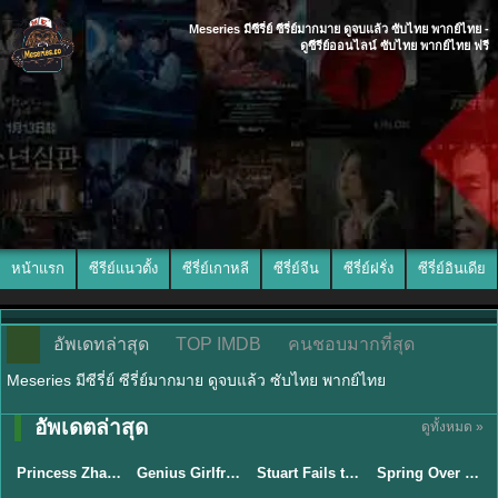
Meseries มีซีรี่ย์ ซีรี่ย์มากมาย ดูจบแล้ว ซับไทย พากย์ไทย -
ดูซีรีย์ออนไลน์ ซับไทย พากย์ไทย ฟรี
หน้าแรก
ซีรีย์แนวตั้ง
ซีรี่ย์เกาหลี
ซีรี่ย์จีน
ซีรี่ย์ฝรั่ง
ซีรี่ย์อินเดีย
อัพเดทล่าสุด
TOP IMDB
คนชอบมากที่สุด
Meseries มีซีรี่ย์ ซีรี่ย์มากมาย ดูจบแล้ว ซับไทย พากย์ไทย
พากย์ไทย/ซับ
พากย์ไทย/ซับ
อัพเดตล่าสุด
ดูทั้งหมด »
ไทย
ไทย
พากย์ไทย
ซับไทย
Princess Zhaoyang องค์หญิงเจาหยาง (2026) พากย์ไทย ซับไทย EP.1-18
Genius Girlfriend แฟนสาวอัจฉริยะ (2026) พากย์ไทย ซับไทย EP.1-28
Stuart Fails to Save the Universe สจ๊วตล่มแผนกู้จักรวาล (2026) พากย์ไทย ซับไทย EP.1-10
Spring Over Phoenix Pond (2026) หงส์คืนบัลลังก์แค้น พากย์ไทย ซับไทย EP1-21
★
8
★
9
★
9.3