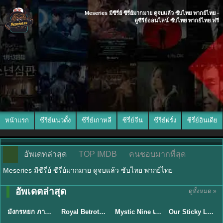
Meseries มีซีรี่ย์ ซีรี่ย์มากมาย ดูจบแล้ว ซับไทย พากย์ไทย -
ดูซีรีย์ออนไลน์ ซับไทย พากย์ไทย ฟรี
หน้าแรก
ซีรีย์แนวตั้ง
ซีรี่ย์เกาหลี
ซีรี่ย์จีน
ซีรี่ย์ฝรั่ง
ซีรี่ย์อินเดีย
อัพเดทล่าสุด
TOP IMDB
คนชอบมากที่สุด
Meseries มีซีรี่ย์ ซีรี่ย์มากมาย ดูจบแล้ว ซับไทย พากย์ไทย
พากย์ไทย/ซับ
อัพเดตล่าสุด
ดูทั้งหมด »
พากย์ไทย
ซับไทย
ไทย
ซับไทย
มังกรหยก ภาคมารบูรพาและพิษประจิม Duel on Mount Hua พากย์ไทย
Royal Betrothal (2026) สัญญาวิวาห์แห่งราชวงศ์ พากย์ไทย ซับไทย EP1-32
Mystic Nine เก้าสกุล (2026) พากย์ไทย ซับไทย EP.1-30
Our Sticky Love รักติดหนึบ (2026) พากย์ไทย ซับไทย EP.1-12
★
8
★
9
★
9
★
6