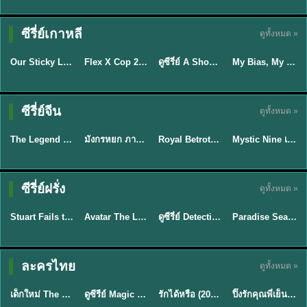
TH EP. 16
ซีรี่ย์เกาหลี
ดูทั้งหมด »
ซับไทย
ซับไทย
พากย์ไทย
ซับไทย
EP.16
Our Sticky Love รักติดหนึบ (2026) พากย์ไทย ซับไทย EP.1-12
Flex X Cop 2 คุณชายสายสืบ ซีซั่น 2 (2026) พากย์ไทย ซับไทย EP.1-14
ดูซีรี่ย์ A Shop for Killers 2 ร้านลับนักฆ่า ซีซัน 2 (2026) ซับไทย-พากย์ไทย
My Bias, My Boss เมื่อเมนฉันเป็นประธานบริษัท (2026) พากย์ไทย ซับไทย EP.1-12
★
6
★
8
★
8
พากย์ไทย/ซับ
ซีรี่ย์จีน
ดูทั้งหมด »
พากย์ไทย
พากย์ไทย
ซับไทย
ไทย
The Legend of ShenLi ปฐพีไร้พ่าย (2024) พากย์ไทย ซับไทย EP.1-39
มังกรหยก ภาคมารบูรพาและพิษประจิม Duel on Mount Hua พากย์ไทย
Royal Betrothal (2026) สัญญาวิวาห์แห่งราชวงศ์ พากย์ไทย ซับไทย EP1-32
Mystic Nine เก้าสกุล (2026) พากย์ไทย ซับไทย EP.1-30
★
8.5
★
8
★
9
★
9
TH EP. 7
TH EP. 9
TH EP. 8
ซีรี่ย์ฝรั่ง
ดูทั้งหมด »
พากย์ไทย
พากย์ไทย
พากย์ไทย
พากย์ไทย
EP.7
EP.9
EP.8
Stuart Fails to Save the Universe สจ๊วตล่มแผนกู้จักรวาล (2026) พากย์ไทย ซับไทย EP.1-10
Avatar The Last Airbender 2 เณรน้อยเจ้าอภินิหาร พากย์ไทย
ดูซีรี่ย์ Detective Hole (2026) พากย์ไทย HD ฟรี อัปเดตล่าสุด Netflix
Paradise Season 2 (2026) พากย์ไทย EP1-8 ดูซีรี่ย์ฝรั่ง HD ครบทุกตอน
★
9.3
★
7.8
TH EP. 6
ละครไทย
ดูทั้งหมด »
พากย์ไทย
Thai
พากย์ไทย
พากย์ไทย
EP.6
เด็กใหม่ The Reset 2026 EP1-6 พากย์ไทย ดูซีรี่ย์ Netflix ล่าสุด HD
ดูซีรีย์ Magic Move (2026) ทำนายทายรัก Thai EP.1-10 HD
รักได้หรือ (2026) YOUNG Let's Begin Again พากย์ไทย EP.1-19
ปิ๊งรักคุณพี่เย็นชา (2026) Frozen Valentine EP.1-10 (จบ)
★
8
★
8