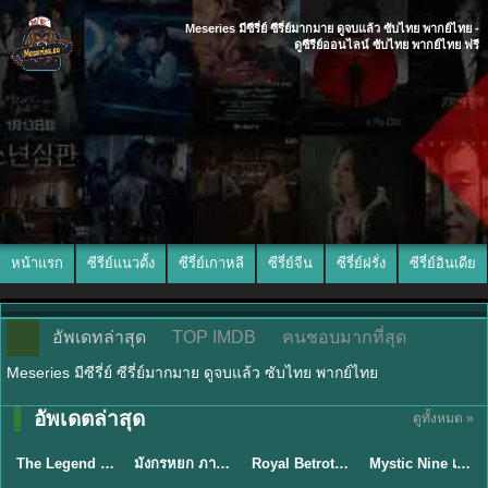
Meseries มีซีรี่ย์ ซีรี่ย์มากมาย ดูจบแล้ว ซับไทย พากย์ไทย -
ดูซีรีย์ออนไลน์ ซับไทย พากย์ไทย ฟรี
หน้าแรก
ซีรีย์แนวตั้ง
ซีรี่ย์เกาหลี
ซีรี่ย์จีน
ซีรี่ย์ฝรั่ง
ซีรี่ย์อินเดีย
อัพเดทล่าสุด
TOP IMDB
คนชอบมากที่สุด
Meseries มีซีรี่ย์ ซีรี่ย์มากมาย ดูจบแล้ว ซับไทย พากย์ไทย
พากย์ไทย/ซับ
อัพเดตล่าสุด
ดูทั้งหมด »
พากย์ไทย
พากย์ไทย
ซับไทย
ไทย
The Legend of ShenLi ปฐพีไร้พ่าย (2024) พากย์ไทย ซับไทย EP.1-39
มังกรหยก ภาคมารบูรพาและพิษประจิม Duel on Mount Hua พากย์ไทย
Royal Betrothal (2026) สัญญาวิวาห์แห่งราชวงศ์ พากย์ไทย ซับไทย EP1-32
Mystic Nine เก้าสกุล (2026) พากย์ไทย ซับไทย EP.1-30
★
8.5
★
8
★
9
★
9