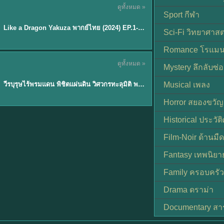
ดูทั้งหมด »
พากย์ไทย
Sport กีฬา
EP.6
Like a Dragon Yakuza พากย์ไทย (2024) EP.1-6 (จบ)
★
7
Sci-Fi วิทยาศาสต
Romance โรแมน
TH EP. 1
ดูทั้งหมด »
Mystery ลึกลับซ่อ
พากย์ไทย
EP.1
วีรบุรุษไร้พรมแดน พิชิตแผ่นดิน วิศวกรทะลุมิติ พลิกแผ่นดิน
Musical เพลง
Horror สยองขวัญ
Historical ประวัต
Film-Noir ด้านม
Fantasy เทพนิยา
Family ครอบครัว
Drama ดราม่า
Documentary สา