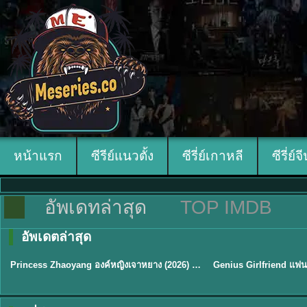
หน้าแรก
ซีรีย์แนวตั้ง
ซีรี่ย์เกาหลี
ซีรี่ย์จ
อัพเดทล่าสุด
TOP IMDB
อัพเดตล่าสุด
พากย์ไทย/ซับไทย
พากย์ไทย/ซับไทย
Princess Zhaoyang องค์หญิงเจาหยาง (2026) พากย์ไทย ซับไทย EP.1-18
★
8
★
9
TH EP. 16