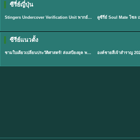
ซีรี่ย์ญี่ปุ่น
พากย์ไทย
พากย์ไทย
EP.11
Stingers Undercover Verification Unit พากย์ไทย EP1-11 HD ฟรี
★
8
TH EP. 1
TH 
ซีรีย์แนวตั้ง
พากย์ไทย
พากย์ไทย
EP.1
ชามใบเดียวเปลี่ยนประวัติศาสตร์! ส่งเสบียงยุค พากย์ไทย