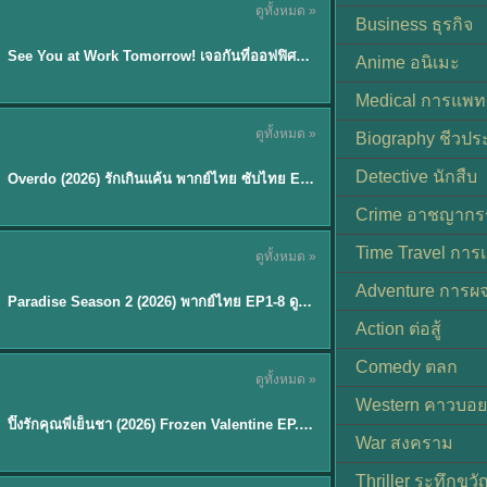
ดูทั้งหมด »
ซับไทย | พากย์ไทย
Business ธุรกิจ
EP.8
See You at Work Tomorrow! เจอกันที่ออฟฟิศพรุ่งนี้นะ พากย์ไทย
★
9
Anime อนิเมะ
Medical การแพทย
ดูทั้งหมด »
Biography ชีวประ
ซับไทย
Detective นักสืบ
Overdo (2026) รักเกินแค้น พากย์ไทย ซับไทย EP1-33 (จบ)
Crime อาชญากร
TH EP. 8
Time Travel การ
ดูทั้งหมด »
พากย์ไทย
Adventure การผ
EP.8
Paradise Season 2 (2026) พากย์ไทย EP1-8 ดูซีรี่ย์ฝรั่ง HD ครบทุกตอน
Action ต่อสู้
Comedy ตลก
ดูทั้งหมด »
พากย์ไทย
Western คาวบอย
ปิ๊งรักคุณพี่เย็นชา (2026) Frozen Valentine EP.1-10 (จบ)
★
8
War สงคราม
Thriller ระทึกขวั
TH EP. 6