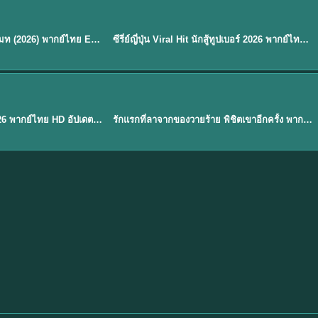
พากย์ไทย
EP.8
EP.6
ดูซีรี่ย์ Soul Mate โซล เมท (2026) พากย์ไทย EP.1-8 (จบ)
ซีรี่ย์ญี่ปุ่น Viral Hit นักสู้ทูปเบอร์ 2026 พากย์ไทย EP.1-6
★
7.9
EP. 1
TH EP. 1
พากย์ไทย
EP.1
EP.1
องค์ชายสี่เจ้าสำราญ 2026 พากย์ไทย HD อัปเดตล่าสุด ดูออนไลน์
รักแรกที่ลาจากของวายร้าย พิชิตเขาอีกครั้ง พากย์ไทย