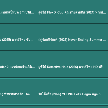
ซับไทย | พากย์ไทย
EP.16
My Bias, My Boss เมื่อเมนฉันเป็นประธานบริษัท (2026) พากย์ไทย ซับไทย EP.1-12
ดูซีรี่ย์ Flex X Cop คุณชายสายสืบ (2024) พากย์ไทย-ซับไทย EP.1-16 (จบ)
★
8
พากย์ไทย
Silent Tides คลื่นลมลวง (2025) พากย์ไทย ซับไทย EP.1-31
ฤดูร้อนนิรันดร์ (2026) Never-Ending Summer พากย์ไทย EP.1-29
★
8.8
EP. 7
TH EP. 9
พากย์ไทย
EP.7
EP.9
Avatar The Last Airbender 2 เณรน้อยเจ้าอภินิหาร พากย์ไทย
ดูซีรี่ย์ Detective Hole (2026) พากย์ไทย HD ฟรี อัปเดตล่าสุด Netflix
พากย์ไทย
ดูซีรีย์ Magic Move (2026) ทำนายทายรัก Thai EP.1-10 HD
รักได้หรือ (2026) YOUNG Let's Begin Again พากย์ไทย EP.1-19
EP. 8
TH EP. 6