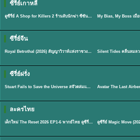
ซีรี่ย์เกาหลี
พากย์ไทย
ซับไทย
EP.16
ดูซีรี่ย์ A Shop for Killers 2 ร้านลับนักฆ่า ซีซัน 2 (2026) ซับไทย-พากย์ไทย
★
8
ซีรี่ย์จีน
ซับไทย
พากย์ไทย
Royal Betrothal (2026) สัญญาวิวาห์แห่งราชวงศ์ พากย์ไทย ซับไทย EP1-32
★
9
★
9.5
TH 
ซีรี่ย์ฝรั่ง
พากย์ไทย
พากย์ไทย
Stuart Fails to Save the Universe สจ๊วตล่มแผนกู้จักรวาล (2026) พากย์ไทย ซับไทย EP.1-10
★
9.3
★
7.8
TH EP. 6
ละครไทย
พากย์ไทย
Thai
EP.6
เด็กใหม่ The Reset 2026 EP1-6 พากย์ไทย ดูซีรี่ย์ Netflix ล่าสุด HD
★
8
TH EP. 11
TH 