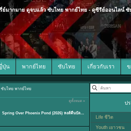
 ซีรี่ย์มากมาย ดูจบแล้ว ซับไทย พากย์ไทย - ดูซีรีย์ออนไลน์ 
ญี่ปุ่น
พากย์ไทย
ซับไทย
เกี่ยวกับเรา
ข
้ว ซับไทย พากย์ไทย
ดูทั้งหมด »
ปร
ซับไทย
Spring Over Phoenix Pond (2026) หงส์คืนบัลลังก์แค้น พากย์ไทย ซับไทย EP1-21
Life ชีวิต
Youth เยาวชน
Sub EP. 8 | TH EP. 8