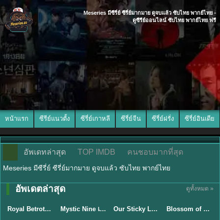
Meseries มีซีรี่ย์ ซีรี่ย์มากมาย ดูจบแล้ว ซับไทย พากย์ไทย -
ดูซีรีย์ออนไลน์ ซับไทย พากย์ไทย ฟรี
หน้าแรก
ซีรีย์แนวตั้ง
ซีรี่ย์เกาหลี
ซีรี่ย์จีน
ซีรี่ย์ฝรั่ง
ซีรี่ย์อินเดีย
อัพเดทล่าสุด
TOP IMDB
คนชอบมากที่สุด
Meseries มีซีรี่ย์ ซีรี่ย์มากมาย ดูจบแล้ว ซับไทย พากย์ไทย
พากย์ไทย/ซับ
อัพเดตล่าสุด
ดูทั้งหมด »
ซับไทย
ไทย
ซับไทย
ซับไทย
Royal Betrothal (2026) สัญญาวิวาห์แห่งราชวงศ์ พากย์ไทย ซับไทย EP1-32
Mystic Nine เก้าสกุล (2026) พากย์ไทย ซับไทย EP.1-30
Our Sticky Love รักติดหนึบ (2026) พากย์ไทย ซับไทย EP.1-12
Blossom of Power (2026) บุหงาซ่อนคม พากย์ไทย ซับไทย EP1-36
★
9
★
9
★
6