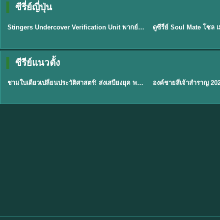
ซีรี่ย์ญี่ปุ่น
พากย์ไทย
พากย์ไทย
EP.11
Stingers Undercover Verification Unit พากย์ไทย EP1-11 HD ฟรี
★
8
TH EP. 1
TH 
ซีรีย์แนวตั้ง
พากย์ไทย
พากย์ไทย
EP.1
ชามใบเดียวเปลี่ยนประวัติศาสตร์! ส่งเสบียงยุค พากย์ไทย