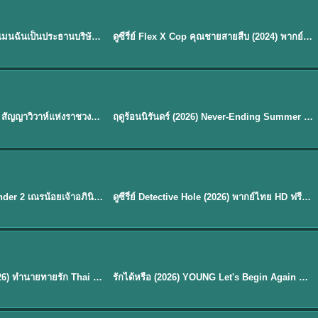
ซับไทย | พากย์ไทย
EP.16
My Bias, My Boss เมื่อเมนฉันเป็นประธานบริษัท (2026) พากย์ไทย ซับไทย EP.1-12
ดูซีรี่ย์ Flex X Cop คุณชายสายสืบ (2024) พากย์ไทย-ซับไทย EP.1-16 (จบ)
★
8
พากย์ไทย
Royal Betrothal (2026) สัญญาวิวาห์แห่งราชวงศ์ พากย์ไทย ซับไทย EP1-32
ฤดูร้อนนิรันดร์ (2026) Never-Ending Summer พากย์ไทย EP.1-29
★
8.8
EP. 7
TH EP. 9
พากย์ไทย
EP.7
EP.9
Avatar The Last Airbender 2 เณรน้อยเจ้าอภินิหาร พากย์ไทย
ดูซีรี่ย์ Detective Hole (2026) พากย์ไทย HD ฟรี อัปเดตล่าสุด Netflix
พากย์ไทย
ดูซีรีย์ Magic Move (2026) ทำนายทายรัก Thai EP.1-10 HD
รักได้หรือ (2026) YOUNG Let's Begin Again พากย์ไทย EP.1-19
EP. 8
TH EP. 6