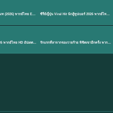
พากย์ไทย
EP.8
EP.6
ดูซีรี่ย์ Soul Mate โซล เมท (2026) พากย์ไทย EP.1-8 (จบ)
ซีรี่ย์ญี่ปุ่น Viral Hit นักสู้ทูปเบอร์ 2026 พากย์ไทย EP.1-6
★
7.9
EP. 1
TH EP. 1
พากย์ไทย
EP.1
EP.1
องค์ชายสี่เจ้าสำราญ 2026 พากย์ไทย HD อัปเดตล่าสุด ดูออนไลน์
รักแรกที่ลาจากของวายร้าย พิชิตเขาอีกครั้ง พากย์ไทย