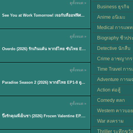
ดูทั้งหมด »
ซับไทย | พากย์ไทย
Business ธุรกิจ
EP.8
See You at Work Tomorrow! เจอกันที่ออฟฟิศพรุ่งนี้นะ พากย์ไทย
★
9
Anime อนิเมะ
Medical การแพทย
ดูทั้งหมด »
Biography ชีวประ
ซับไทย
Detective นักสืบ
Overdo (2026) รักเกินแค้น พากย์ไทย ซับไทย EP1-33 (จบ)
Crime อาชญากร
TH EP. 8
Time Travel การ
ดูทั้งหมด »
พากย์ไทย
Adventure การผ
EP.8
Paradise Season 2 (2026) พากย์ไทย EP1-8 ดูซีรี่ย์ฝรั่ง HD ครบทุกตอน
Action ต่อสู้
Comedy ตลก
ดูทั้งหมด »
พากย์ไทย
Western คาวบอย
ปิ๊งรักคุณพี่เย็นชา (2026) Frozen Valentine EP.1-10 (จบ)
★
8
War สงคราม
Thriller ระทึกขวั
TH EP. 6