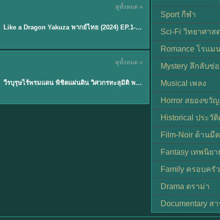
ดูทั้งหมด »
พากย์ไทย
Sport กีฬา
EP.6
Like a Dragon Yakuza พากย์ไทย (2024) EP.1-6 (จบ)
★
7
Sci-Fi วิทยาศาสต
Romance โรแมน
TH EP. 1
ดูทั้งหมด »
Mystery ลึกลับซ่อ
พากย์ไทย
EP.1
วีรบุรุษไร้พรมแดน พิชิตแผ่นดิน วิศวกรทะลุมิติ พลิกแผ่นดิน
Musical เพลง
Horror สยองขวัญ
Historical ประวัต
Film-Noir ด้านม
Fantasy เทพนิยา
Family ครอบครัว
Drama ดราม่า
Documentary สา