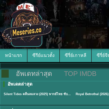
หน้าแรก
ซีรีย์แนวตั้ง
ซีรี่ย์เกาหลี
ซีรี่ย์จ
อัพเดทล่าสุด
TOP IMDB
อัพเดตล่าสุด
พากย์ไทย
ซับไทย
Silent Tides คลื่นลมลวง (2025) พากย์ไทย ซับไทย EP.1-31
★
9.5
★
9
TH EP. 16