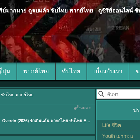
 ซีรี่ย์มากมาย ดูจบแล้ว ซับไทย พากย์ไทย - ดูซีรีย์ออนไลน์ 
ญี่ปุ่น
พากย์ไทย
ซับไทย
เกี่ยวกับเรา
ข
้ว ซับไทย พากย์ไทย
ดูทั้งหมด »
ปร
ซับไทย
Overdo (2026) รักเกินแค้น พากย์ไทย ซับไทย EP1-33 (จบ)
Life ชีวิต
Youth เยาวชน
Sub EP. 8 | TH EP. 8