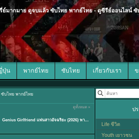
 ซีรี่ย์มากมาย ดูจบแล้ว ซับไทย พากย์ไทย - ดูซีรีย์ออนไลน์ 
ญี่ปุ่น
พากย์ไทย
ซับไทย
เกี่ยวกับเรา
ข
้ว ซับไทย พากย์ไทย
ดูทั้งหมด »
ปร
พากย์ไทย/ซับไทย
Genius Girlfriend แฟนสาวอัจฉริยะ (2026) พากย์ไทย ซับไทย EP.1-28
★
9
Life ชีวิต
Youth เยาวชน
Sub EP. 8 | TH EP. 8