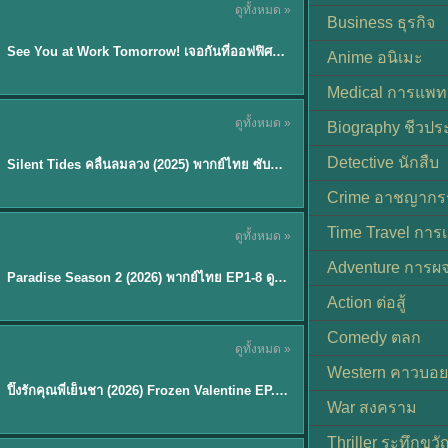
ดูทั้งหมด »
ซับไทย | พากย์ไทย
Business ธุรกิจ
EP.8
See You at Work Tomorrow! เจอกันที่ออฟฟิศพรุ่งนี้นะ พากย์ไทย
★
9
Anime อนิเมะ
Medical การแพทย
ดูทั้งหมด »
Biography ชีวประ
พากย์ไทย
Detective นักสืบ
Silent Tides คลื่นลมลวง (2025) พากย์ไทย ซับไทย EP.1-31
★
9.5
Crime อาชญากร
TH EP. 8
Time Travel การ
ดูทั้งหมด »
พากย์ไทย
Adventure การผ
EP.8
Paradise Season 2 (2026) พากย์ไทย EP1-8 ดูซีรี่ย์ฝรั่ง HD ครบทุกตอน
Action ต่อสู้
Comedy ตลก
ดูทั้งหมด »
พากย์ไทย
Western คาวบอย
ปิ๊งรักคุณพี่เย็นชา (2026) Frozen Valentine EP.1-10 (จบ)
★
8
War สงคราม
Thriller ระทึกขวั
TH EP. 6