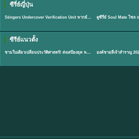
ซีรี่ย์ญี่ปุ่น
พากย์ไทย
พากย์ไทย
EP.11
Stingers Undercover Verification Unit พากย์ไทย EP1-11 HD ฟรี
★
8
TH EP. 1
TH 
ซีรีย์แนวตั้ง
พากย์ไทย
พากย์ไทย
EP.1
ชามใบเดียวเปลี่ยนประวัติศาสตร์! ส่งเสบียงยุค พากย์ไทย