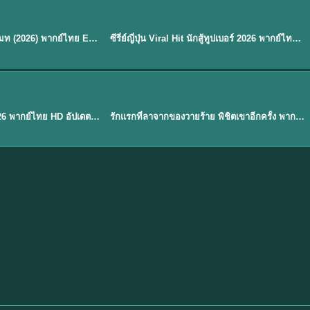
พากย์ไทย
EP.8
EP.6
ดูซีรี่ย์ Soul Mate โซล เมท (2026) พากย์ไทย EP.1-8 (จบ)
ซีรี่ย์ญี่ปุ่น Viral Hit นักสู้ทูปเบอร์ 2026 พากย์ไทย EP.1-6
★
7.9
EP. 1
TH EP. 1
พากย์ไทย
EP.1
EP.1
องค์ชายสี่เจ้าสำราญ 2026 พากย์ไทย HD อัปเดตล่าสุด ดูออนไลน์
รักแรกที่ลาจากของวายร้าย พิชิตเขาอีกครั้ง พากย์ไทย