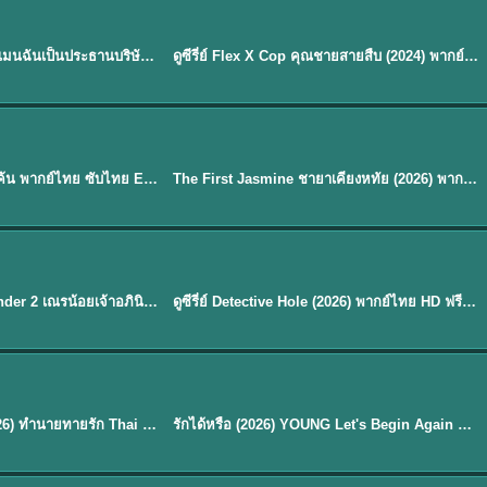
ซับไทย | พากย์ไทย
EP.16
My Bias, My Boss เมื่อเมนฉันเป็นประธานบริษัท (2026) พากย์ไทย ซับไทย EP.1-12
ดูซีรี่ย์ Flex X Cop คุณชายสายสืบ (2024) พากย์ไทย-ซับไทย EP.1-16 (จบ)
★
8
Sub EP. 40 | TH EP. 33
ซับไทย | พากย์ไทย
EP.40
Overdo (2026) รักเกินแค้น พากย์ไทย ซับไทย EP1-33 (จบ)
The First Jasmine ชายาเคียงหทัย (2026) พากย์ไทย EP.1-40
★
9.7
EP. 7
TH EP. 9
พากย์ไทย
EP.7
EP.9
Avatar The Last Airbender 2 เณรน้อยเจ้าอภินิหาร พากย์ไทย
ดูซีรี่ย์ Detective Hole (2026) พากย์ไทย HD ฟรี อัปเดตล่าสุด Netflix
พากย์ไทย
ดูซีรีย์ Magic Move (2026) ทำนายทายรัก Thai EP.1-10 HD
รักได้หรือ (2026) YOUNG Let's Begin Again พากย์ไทย EP.1-19
EP. 8
TH EP. 6