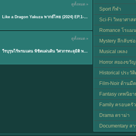
ดูทั้งหมด »
พากย์ไทย
Sport กีฬา
EP.6
Like a Dragon Yakuza พากย์ไทย (2024) EP.1-6 (จบ)
★
7
Sci-Fi วิทยาศาสต
Romance โรแมน
TH EP. 1
ดูทั้งหมด »
Mystery ลึกลับซ่อ
พากย์ไทย
EP.1
วีรบุรุษไร้พรมแดน พิชิตแผ่นดิน วิศวกรทะลุมิติ พลิกแผ่นดิน
Musical เพลง
Horror สยองขวัญ
Historical ประวัต
Film-Noir ด้านม
Fantasy เทพนิยา
Family ครอบครัว
Drama ดราม่า
Documentary สา