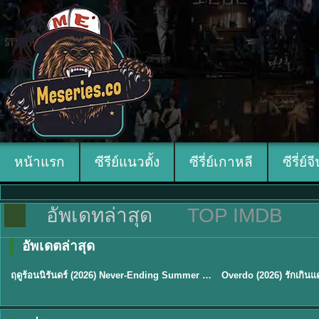
หน้าแรก
ซีรีย์แนวตั้ง
ซีรี่ย์เกาหลี
ซีรี่ย์จ
อัพเดทล่าสุด
TOP IMDB
อัพเดตล่าสุด
พากย์ไทย
ซับไทย
ฤดูร้อนนิรันดร์ (2026) Never-Ending Summer พากย์ไทย EP.1-29
★
8.8
TH EP. 16