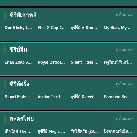
TH EP. 16
ซีรี่ย์เกาหลี
ดูทั้งหมด »
ซับไทย
ซับไทย
พากย์ไทย
ซับไทย
EP.16
Our Sticky Love รักติดหนึบ (2026) พากย์ไทย ซับไทย EP.1-12
Flex X Cop 2 คุณชายสายสืบ ซีซั่น 2 (2026) พากย์ไทย ซับไทย EP.1-14
ดูซีรี่ย์ A Shop for Killers 2 ร้านลับนักฆ่า ซีซัน 2 (2026) ซับไทย-พากย์ไทย
My Bias, My Boss เมื่อเมนฉันเป็นประธานบริษัท (2026) พากย์ไทย ซับไทย EP.1-12
★
6
★
8
★
8
ซีรี่ย์จีน
ดูทั้งหมด »
พากย์ไทย
ซับไทย
พากย์ไทย
พากย์ไทย
Zhan Zhao Adventures จั่นเจาตะลุยยุทธภพ (2026) พากย์ไทย ซับไทย EP.1-37 (จบ)
Royal Betrothal (2026) สัญญาวิวาห์แห่งราชวงศ์ พากย์ไทย ซับไทย EP1-32
Silent Tides คลื่นลมลวง (2025) พากย์ไทย ซับไทย EP.1-31
ฤดูร้อนนิรันดร์ (2026) Never-Ending Summer พากย์ไทย EP.1-29
★
5
★
9
★
9.5
★
8.8
TH EP. 7
TH EP. 9
TH EP. 8
ซีรี่ย์ฝรั่ง
ดูทั้งหมด »
พากย์ไทย
พากย์ไทย
พากย์ไทย
พากย์ไทย
EP.7
EP.9
EP.8
Stuart Fails to Save the Universe สจ๊วตล่มแผนกู้จักรวาล (2026) พากย์ไทย ซับไทย EP.1-10
Avatar The Last Airbender 2 เณรน้อยเจ้าอภินิหาร พากย์ไทย
ดูซีรี่ย์ Detective Hole (2026) พากย์ไทย HD ฟรี อัปเดตล่าสุด Netflix
Paradise Season 2 (2026) พากย์ไทย EP1-8 ดูซีรี่ย์ฝรั่ง HD ครบทุกตอน
★
9.3
★
7.8
TH EP. 6
ละครไทย
ดูทั้งหมด »
พากย์ไทย
Thai
พากย์ไทย
พากย์ไทย
EP.6
เด็กใหม่ The Reset 2026 EP1-6 พากย์ไทย ดูซีรี่ย์ Netflix ล่าสุด HD
ดูซีรีย์ Magic Move (2026) ทำนายทายรัก Thai EP.1-10 HD
รักได้หรือ (2026) YOUNG Let's Begin Again พากย์ไทย EP.1-19
ปิ๊งรักคุณพี่เย็นชา (2026) Frozen Valentine EP.1-10 (จบ)
★
8
★
8