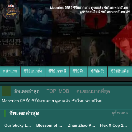
Meseries มีซีรี่ย์ ซีรี่ย์มากมาย ดูจบแล้ว ซับไทย พากย์ไทย -
ดูซีรีย์ออนไลน์ ซับไทย พากย์ไทย ฟรี
หน้าแรก
ซีรีย์แนวตั้ง
ซีรี่ย์เกาหลี
ซีรี่ย์จีน
ซีรี่ย์ฝรั่ง
ซีรี่ย์อินเดีย
อัพเดทล่าสุด
TOP IMDB
คนชอบมากที่สุด
Meseries มีซีรี่ย์ ซีรี่ย์มากมาย ดูจบแล้ว ซับไทย พากย์ไทย
อัพเดตล่าสุด
ดูทั้งหมด »
ซับไทย
ซับไทย
พากย์ไทย
ซับไทย
Our Sticky Love รักติดหนึบ (2026) พากย์ไทย ซับไทย EP.1-12
Blossom of Power (2026) บุหงาซ่อนคม พากย์ไทย ซับไทย EP1-36
Zhan Zhao Adventures จั่นเจาตะลุยยุทธภพ (2026) พากย์ไทย ซับไทย EP.1-37 (จบ)
Flex X Cop 2 คุณชายสายสืบ ซีซั่น 2 (2026) พากย์ไทย ซับไทย EP.1-14
★
6
★
5
★
8