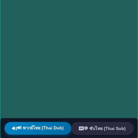
🔊 พากย์ไทย (Thai Dub)
💬 ซับไทย (Thai Sub)