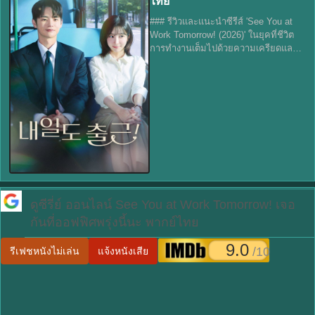
ไทย
### รีวิวและแนะนำซีรีส์ 'See You at
Work Tomorrow! (2026)' ในยุคที่ชีวิต
การทำงานเต็มไปด้วยความเครียดและ
ความกดดัน ซีรีส์ 'See You at Work
Tomorrow!' จะพาคุณไปสัมผัสกับเรื่อง
ราวที่เต็มไปด้วยอารมณ์ขัน
ดูซีรี่ย์ ออนไลน์
See You at Work Tomorrow! เจอ
กันที่ออฟฟิศพรุ่งนี้นะ พากย์ไทย
9.0
/10
รีเฟชหนังไม่เล่น
แจ้งหนังเสีย