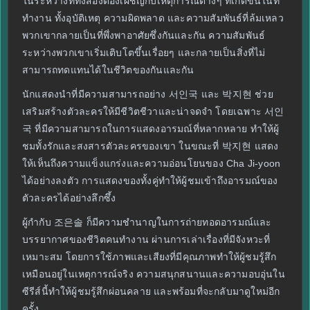
ในระหว่างที่ทั้งสองต้องเผชิญกับเหตุการณ์ต่างๆ ที่เกิดขึ้นในที่
ทำงาน ทั้งอุบัติเหตุ ความผิดพลาด และความสัมพันธ์ที่ล้มเหลว
พวกเขากลายเป็นที่พึ่งพาอาศัยซึ่งกันและกัน ความสัมพันธ์
ระหว่างพวกเขาเริ่มเติบโตขึ้นเรื่อยๆ และกลายเป็นสิ่งที่ไม่
สามารถทดแทนได้ในชีวิตของกันและกัน
นักแสดงนำที่มีความสามารถอย่าง 서인국 และ 박지현 ช่วย
เสริมสร้างตัวละครให้มีชีวิตชีวาและน่าจดจำ โดยเฉพาะ 서인
국 ที่มีความสามารถในการแสดงอารมณ์ที่หลากหลาย ทำให้ผู้
ชมทั้งรักและสงสารตัวละครของเขา ในขณะที่ 박지현 แสดง
ให้เห็นถึงความแข็งแกร่งและความอ่อนโยนของ Cha Ji-yoon
ได้อย่างลงตัว การแสดงของทั้งคู่ทำให้ผู้ชมเข้าถึงอารมณ์ของ
ตัวละครได้อย่างลึกซึ้ง
ผู้กำกับ 조은솔 ก็มีความชำนาญในการถ่ายทอดอารมณ์และ
บรรยากาศของชีวิตคนทำงาน ผ่านการเล่าเรื่องที่มีจังหวะที่
เหมาะสม โดยการใช้ภาพและเสียงที่มีคุณภาพทำให้ผู้ชมรู้สึก
เหมือนอยู่ในเหตุการณ์จริง ความสนุกสนานและความอบอุ่นใน
ซีรีส์นี้ทำให้ผู้ชมรู้สึกผ่อนคลาย และพร้อมที่จะกลับมาดูใหม่อีก
ครั้ง