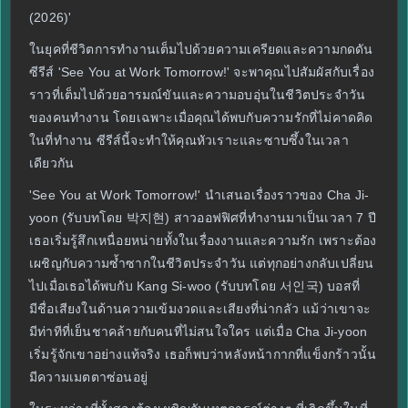
(2026)'
ในยุคที่ชีวิตการทำงานเต็มไปด้วยความเครียดและความกดดัน
ซีรีส์ 'See You at Work Tomorrow!' จะพาคุณไปสัมผัสกับเรื่อง
ราวที่เต็มไปด้วยอารมณ์ขันและความอบอุ่นในชีวิตประจำวัน
ของคนทำงาน โดยเฉพาะเมื่อคุณได้พบกับความรักที่ไม่คาดคิด
ในที่ทำงาน ซีรีส์นี้จะทำให้คุณหัวเราะและซาบซึ้งในเวลา
เดียวกัน
'See You at Work Tomorrow!' นำเสนอเรื่องราวของ Cha Ji-
yoon (รับบทโดย 박지현) สาวออฟฟิศที่ทำงานมาเป็นเวลา 7 ปี
เธอเริ่มรู้สึกเหนื่อยหน่ายทั้งในเรื่องงานและความรัก เพราะต้อง
เผชิญกับความซ้ำซากในชีวิตประจำวัน แต่ทุกอย่างกลับเปลี่ยน
ไปเมื่อเธอได้พบกับ Kang Si-woo (รับบทโดย 서인국) บอสที่
มีชื่อเสียงในด้านความเข้มงวดและเสียงที่น่ากลัว แม้ว่าเขาจะ
มีท่าทีที่เย็นชาคล้ายกับคนที่ไม่สนใจใคร แต่เมื่อ Cha Ji-yoon
เริ่มรู้จักเขาอย่างแท้จริง เธอก็พบว่าหลังหน้ากากที่แข็งกร้าวนั้น
มีความเมตตาซ่อนอยู่