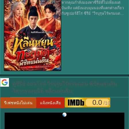
หากคุณกำลังมองหาซีรีย์ที่ไม่เพียงแต่
บันเทิง แต่ยังมอบมุมมองที่แตกต่างเกี่ยว
กับซูเปอร์ฮีโร่ ซีรีย์ "วีรบุรุษไร้พรมแดน
พิชิตแผ่นดิน วิศวกรทะลุมิติ พลิกแผ่น
ดิน" คืองานที่คุณไม่ควรพลาด! โดย
เฉพาะอย่างยิ่งเ
ดูซีรี่ย์ ออนไลน์
วีรบุรุษไร้พรมแดน พิชิตแผ่นดิน
วิศวกรทะลุมิติ พลิกแผ่นดิน
0.0
/10
รีเฟชหนังไม่เล่น
แจ้งหนังเสีย