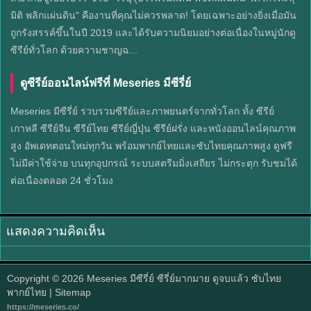
มิติ พลิกแผ่นดิน" คืองานที่คุณไม่ควรพลาด! โดยเฉพาะอย่างยิ่งเมื่อมัน
ถูกรังสรรค์ขึ้นในปี 2019 และได้รับความนิยมอย่างต่อเนื่องในหมู่นักดู
ซีรีย์ทั่วโลก ด้วยความชาญฉ...
ดูซีรีย์ออนไลน์ฟรีที่ Meseries มีซีรี่ย์
Meseries มีซีรี่ย์ รวบรวมซีรีย์และภาพยนตร์จากทั่วโลก ทั้ง ซีรีย์
เกาหลี ซีรีย์จีน ซีรีย์ไทย ซีรีย์ญี่ปุ่น ซีรีย์ฝรั่ง และหนังออนไลน์คุณภาพ
สูง อัพเดทตอนใหม่ทุกวัน พร้อมพากย์ไทยและซับไทยคุณภาพสูง ดูฟรี
ไม่มีค่าใช้จ่าย บนทุกอุปกรณ์ ระบบสตรีมมิ่งเสถียร ไม่กระตุก รับชมได้
ต่อเนื่องตลอด 24 ชั่วโมง
แสดงความคิดเห็น
Copyright © 2026
Meseries มีซีรี่ย์ ซีรี่ย์มากมาย ดูจบแล้ว ซับไทย
พากย์ไทย
| Sitemap
https://meseries.co/