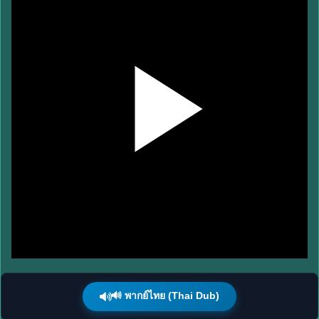
🔊 พากย์ไทย (Thai Dub)