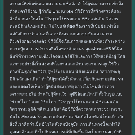
อารมณ์ที่เข้มข้นและความน่าเชื่อถือ ทำให้ผู้ชมสามารถเข้าถึง
ตัวละครได้ง่าย ผู้กำกับ Eric Kripke มีวิธีการที่สร้างสรรค์และ
สิ่งที่น่าหลงใหลใน “วีรบุรุษไร้พรมแดน พิชิตแผ่นดิน วิศวกร
ทะลุมิติ พลิกแผ่นดิน” ไม่ใช่แค่เพียงเรื่องราวที่เข้มข้นเท่านั้น
แต่ยังมีการนำเสนอที่แสดงถึงความตลกขบขันและความ
ตึงเครียดอย่างลงตัว ซีรีย์นี้จึงเป็นการผสมผสานที่ลงตัวระหว่าง
ความบู๊และการสำรวจจิตใจของตัวละคร จุดเด่นของซีรีย์นี้คือ
ธีมที่ท้าทายความเชื่อเรื่องซูเปอร์ฮีโร่และการใช้พลังที่มีอยู่ โดย
เฉพาะอย่างยิ่งในสังคมที่โอกาสและอำนาจสามารถถูกใช้ใน
ทางที่ไม่ถูกต้อง "วีรบุรุษไร้พรมแดน พิชิตแผ่นดิน วิศวกรทะลุ
มิติ พลิกแผ่นดิน" ทำให้ผู้ชมได้ตั้งคำถามเกี่ยวกับความยุติธรรม
และแสดงให้เห็นว่าผู้ที่มีพลังมากที่สุดอาจไม่ใช่ผู้ที่เราควร
เคารพเสมอไป สำหรับผู้ที่สนใจ "ดูซีรีย์ออนไลน์" ทั้งในรูปแบบ
"พากย์ไทย" และ "ซับไทย" "วีรบุรุษไร้พรมแดน พิชิตแผ่นดิน
วิศวกรทะลุมิติ พลิกแผ่นดิน" คือซีรีย์ที่ควรค่าแก่การชม เพราะ
มันไม่เพียงแต่สร้างความบันเทิง แต่ยังเปิดโลกทัศน์ใหม่เกี่ยวกับ
สิ่งที่เราคิดว่าเป็นฮีโร่ในสังคมปัจจุบัน การเดินทางนี้จะทำให้
คุณตะลึงและทึ่งไปกับเหตุการณ์ที่เกิดขึ้น ถือเป็นการผจญภัยที่