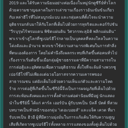
2019 และได้รับความนิยมอย่างต่อเนื่องในหมู่นักดูซีรีย์ทั่วโลก
ด้วยความชาญฉลาดในการเล่าขานเรื่องราวอันเข้มข้นเกี่ยว
กับเหล่าฮีโร่ที่ไม่สมบูรณ์แบบ และกลุ่มคนที่ตั้งใจจะนำความ
ยุติธรรมกลับมาให้กับโลกที่เต็มไปด้วยการทุจริตและคอร์รัปชัน
"วีรบุรุษไร้พรมแดน พิชิตแผ่นดิน วิศวกรทะลุมิติ พลิกแผ่นดิน"
พาเราเข้าสู่โลกที่ซูเปอร์ฮีโร่กลายเป็นบุคคลที่หลงใหลในความ
โด่งดังและอำนาจ พวกเขาใช้ความสามารถพิเศษในการทำสิ่ง
ที่ตนเองต้องการ โดยไม่คำนึงถึงผลกระทบที่เกิดขึ้นต่อคนทั่วไป
เรื่องราวเริ่มต้นขึ้นเมื่อกลุ่มผู้ชายธรรมดาที่มีความสามารถใน
การต่อสู้และอุทิศตนเพื่อความยุติธรรม ตั้งใจที่จะล้มล้างพวกซู
เปอร์ฮีโร่ที่ไม่เพียงแต่ฉวยโอกาสจากความเคารพของ
สาธารณชน แต่ยังเต็มไปด้วยความเห็นแก่ตัวและความโหด
ร้าย การต่อสู้ที่เกิดขึ้นในซีรีย์นี้จึงเป็นการผจญภัยที่เต็มไปด้วย
การสะท้อนสังคมและการตั้งคำถามต่อค่านิยมที่มีอยู่ นักแสดง
นำในซีรีย์นี้ ได้แก่ คาร์ล เออร์บัน ผู้รับบทเป็น บิลลี่ บัตต์ ที่สวม
บทบาทเป็นหัวหน้าของกลุ่ม "เดอะบอยส์" และแจ็ค เควด ที่มา
รับบทเป็น ฮิวอี ผู้ที่มีความมุ่งมั่นในการแก้แค้นให้กับความสูญ
เสียที่เกิดจากซูเปอร์ฮีโร่ทั้งหลาย การแสดงของทั้งคู่เต็มไปด้วย