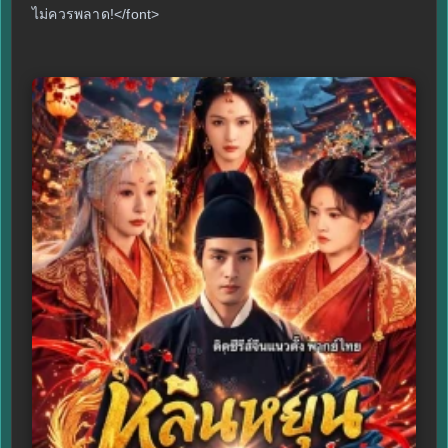
ไม่ควรพลาด!</font>