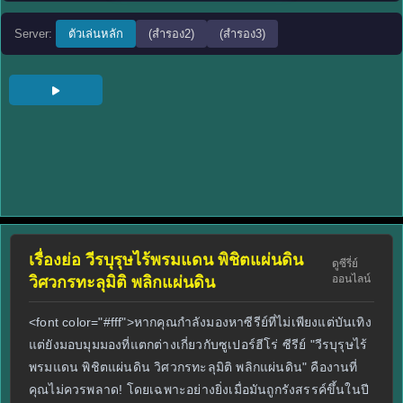
Server:
ตัวเล่นหลัก
(สำรอง2)
(สำรอง3)
เรื่องย่อ วีรบุรุษไร้พรมแดน พิชิตแผ่นดิน
ดูซีรี่ย์
ออนไลน์
วิศวกรทะลุมิติ พลิกแผ่นดิน
<font color="#fff">หากคุณกำลังมองหาซีรีย์ที่ไม่เพียงแต่บันเทิง
แต่ยังมอบมุมมองที่แตกต่างเกี่ยวกับซูเปอร์ฮีโร่ ซีรีย์ "วีรบุรุษไร้
พรมแดน พิชิตแผ่นดิน วิศวกรทะลุมิติ พลิกแผ่นดิน" คืองานที่
คุณไม่ควรพลาด! โดยเฉพาะอย่างยิ่งเมื่อมันถูกรังสรรค์ขึ้นในปี