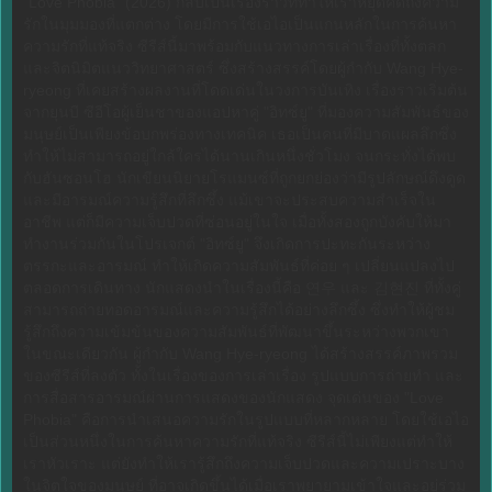
"Love Phobia" (2026) กลับเป็นเรื่องราวที่ทำให้เราหยุดคิดถึงความ
รักในมุมมองที่แตกต่าง โดยมีการใช้เอไอเป็นแกนหลักในการค้นหา
ความรักที่แท้จริง ซีรีส์นี้มาพร้อมกับแนวทางการเล่าเรื่องที่ทั้งตลก
และจิตนิมิตแนววิทยาศาสตร์ ซึ่งสร้างสรรค์โดยผู้กำกับ Wang Hye-
ryeong ที่เคยสร้างผลงานที่โดดเด่นในวงการบันเทิง เรื่องราวเริ่มต้น
จากยุนบี ซีอีโอผู้เย็นชาของแอปหาคู่ "อิทซ์ยู" ที่มองความสัมพันธ์ของ
มนุษย์เป็นเพียงข้อบกพร่องทางเทคนิค เธอเป็นคนที่มีบาดแผลลึกซึ่ง
ทำให้ไม่สามารถอยู่ใกล้ใครได้นานเกินหนึ่งชั่วโมง จนกระทั่งได้พบ
กับฮันซอนโฮ นักเขียนนิยายโรแมนซ์ที่ถูกยกย่องว่ามีรูปลักษณ์ดึงดูด
และมีอารมณ์ความรู้สึกที่ลึกซึ้ง แม้เขาจะประสบความสำเร็จใน
อาชีพ แต่ก็มีความเจ็บปวดที่ซ่อนอยู่ในใจ เมื่อทั้งสองถูกบังคับให้มา
ทำงานร่วมกันในโปรเจกต์ "อิทซ์ยู" จึงเกิดการปะทะกันระหว่าง
ตรรกะและอารมณ์ ทำให้เกิดความสัมพันธ์ที่ค่อย ๆ เปลี่ยนแปลงไป
ตลอดการเดินทาง นักแสดงนำในเรื่องนี้คือ 연우 และ 김현진 ที่ทั้งคู่
สามารถถ่ายทอดอารมณ์และความรู้สึกได้อย่างลึกซึ้ง ซึ่งทำให้ผู้ชม
รู้สึกถึงความเข้มข้นของความสัมพันธ์ที่พัฒนาขึ้นระหว่างพวกเขา
ในขณะเดียวกัน ผู้กำกับ Wang Hye-ryeong ได้สร้างสรรค์ภาพรวม
ของซีรีส์ที่ลงตัว ทั้งในเรื่องของการเล่าเรื่อง รูปแบบการถ่ายทำ และ
การสื่อสารอารมณ์ผ่านการแสดงของนักแสดง จุดเด่นของ "Love
Phobia" คือการนำเสนอความรักในรูปแบบที่หลากหลาย โดยใช้เอไอ
เป็นส่วนหนึ่งในการค้นหาความรักที่แท้จริง ซีรีส์นี้ไม่เพียงแต่ทำให้
เราหัวเราะ แต่ยังทำให้เรารู้สึกถึงความเจ็บปวดและความเปราะบาง
ในจิตใจของมนุษย์ ที่อาจเกิดขึ้นได้เมื่อเราพยายามเข้าใจและอยู่ร่วม