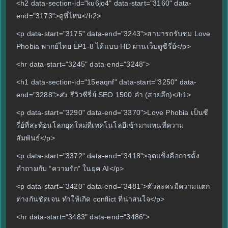
<h2 data-section-id="ku6jo4" data-start="3160" data-
end="3173">ดูที่ไหน</h2>
<p data-start="3175" data-end="3243">สามารถรับชม Love
Phobia พากย์ไทย EP1-8 ได้แบบ HD ผ่านเว็บดูซีรี่ย์</p>
<hr data-start="3245" data-end="3248">
<h1 data-section-id="15eaqnf" data-start="3250" data-
end="3288">✍️ รีวิวซีรี่ย์ SEO 1500 คำ (สายลึก)</h1>
<p data-start="3290" data-end="3370">Love Phobia เป็นซี
รี่ย์ที่สะท้อนโลกยุคใหม่ที่เทคโนโลยีเข้ามาแทนที่ความ
สัมพันธ์</p>
<p data-start="3372" data-end="3418">จุดแข็งคือการตั้ง
คำถามกับ “ความรัก” ในยุค AI</p>
<p data-start="3420" data-end="3481">ตัวละครมีความแตก
ต่างกันชัดเจน ทำให้เกิด conflict ที่น่าสนใจ</p>
<hr data-start="3483" data-end="3486">