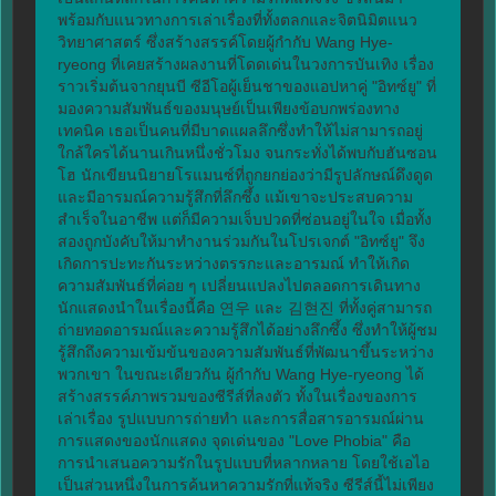
พร้อมกับแนวทางการเล่าเรื่องที่ทั้งตลกและจิตนิมิตแนว
วิทยาศาสตร์ ซึ่งสร้างสรรค์โดยผู้กำกับ Wang Hye-
ryeong ที่เคยสร้างผลงานที่โดดเด่นในวงการบันเทิง เรื่อง
ราวเริ่มต้นจากยุนบี ซีอีโอผู้เย็นชาของแอปหาคู่ "อิทซ์ยู" ที่
มองความสัมพันธ์ของมนุษย์เป็นเพียงข้อบกพร่องทาง
เทคนิค เธอเป็นคนที่มีบาดแผลลึกซึ่งทำให้ไม่สามารถอยู่
ใกล้ใครได้นานเกินหนึ่งชั่วโมง จนกระทั่งได้พบกับฮันซอน
โฮ นักเขียนนิยายโรแมนซ์ที่ถูกยกย่องว่ามีรูปลักษณ์ดึงดูด
และมีอารมณ์ความรู้สึกที่ลึกซึ้ง แม้เขาจะประสบความ
สำเร็จในอาชีพ แต่ก็มีความเจ็บปวดที่ซ่อนอยู่ในใจ เมื่อทั้ง
สองถูกบังคับให้มาทำงานร่วมกันในโปรเจกต์ "อิทซ์ยู" จึง
เกิดการปะทะกันระหว่างตรรกะและอารมณ์ ทำให้เกิด
ความสัมพันธ์ที่ค่อย ๆ เปลี่ยนแปลงไปตลอดการเดินทาง 
นักแสดงนำในเรื่องนี้คือ 연우 และ 김현진 ที่ทั้งคู่สามารถ
ถ่ายทอดอารมณ์และความรู้สึกได้อย่างลึกซึ้ง ซึ่งทำให้ผู้ชม
รู้สึกถึงความเข้มข้นของความสัมพันธ์ที่พัฒนาขึ้นระหว่าง
พวกเขา ในขณะเดียวกัน ผู้กำกับ Wang Hye-ryeong ได้
สร้างสรรค์ภาพรวมของซีรีส์ที่ลงตัว ทั้งในเรื่องของการ
เล่าเรื่อง รูปแบบการถ่ายทำ และการสื่อสารอารมณ์ผ่าน
การแสดงของนักแสดง จุดเด่นของ "Love Phobia" คือ
การนำเสนอความรักในรูปแบบที่หลากหลาย โดยใช้เอไอ
เป็นส่วนหนึ่งในการค้นหาความรักที่แท้จริง ซีรีส์นี้ไม่เพียง