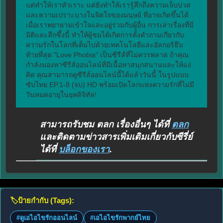
แต่ทำให้เราหัวเราะ แต่ยังทำให้เรารู้สึกถึงความเจ็บปวด
และความเปราะบางในจิตใจของมนุษย์ ที่อาจเกิดขึ้นได้
เมื่อเราพยายามเข้าใจและอยู่ร่วมกับผู้อื่น การเล่าเรื่องที่มี
มิติและลึกซึ้งนี้ ทำให้ผู้ชมได้เกิดการตั้งคำถามเกี่ยวกับ
ความรักในโลกที่เต็มไปด้วยเทคโนโลยีและอัลกอริธึม 
ท้ายที่สุด "Love Phobia" เป็นซีรีส์ที่ไม่ควรพลาด ถ้าคุณ
กำลังมองหาซีรีส์ออนไลน์ที่มีเนื้อหาสนุกสนานและให้แง่
คิด คุณสามารถดูซีรีส์ออนไลน์นี้ได้แล้ววันนี้ ในรูปแบบ
ซับไทย EP.1-8 (จบ) HD พร้อมเปิดโลกแห่งความรักที่ไม่มี
วันหมดอายุในยุคดิจิทัล!
สามารถรับชม ตลก เรื่องอื่นๆ ได้ที่
ตลก
และติดตามข่าวสารเพิ่มเติมเกี่ยวกับซีรี่ย์
ได้ที่
บล็อกของเรา
.
🏷️
ป้ายกำกับ (Tags):
#ดูเอไอไขรักออนไลน์
#เอไอไขรักพากย์ไทย