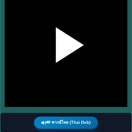
🔊 พากย์ไทย (Thai Dub)