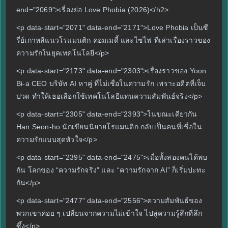
end="2069">เรื่องย่อ Love Phobia (2026)</h2>
<p data-start="2071" data-end="2171">Love Phobia เป็นซี
รี่ย์เกาหลีแนวโรแมนติก คอมเมดี้ และไซไฟ ที่เล่าเรื่องราวของ
ความรักในยุคเทคโนโลยี</p>
<p data-start="2173" data-end="2303">เรื่องราวของ Yoon
Bi-a CEO บริษัท AI หาคู่ ที่ไม่เชื่อในความรัก เพราะอดีตที่เจ็บ
ปวด ทำให้เธอเลือกใช้เทคโนโลยีแทนความสัมพันธ์จริง</p>
<p data-start="2305" data-end="2393">ในขณะเดียวกัน
Han Seon-ho นักเขียนนิยายโรแมนติก กลับเป็นคนที่เชื่อใน
ความรักแบบสุดหัวใจ</p>
<p data-start="2395" data-end="2475">เมื่อทั้งสองคนได้พบ
กัน โลกของ “ความรักจริง” และ “ความรักจาก AI” ก็เริ่มปะทะ
กัน</p>
<p data-start="2477" data-end="2556">ความสัมพันธ์ของ
พวกเขาค่อย ๆ เปลี่ยนจากความไม่เข้าใจ ไปสู่ความรู้สึกที่ลึก
ซึ้ง</p>