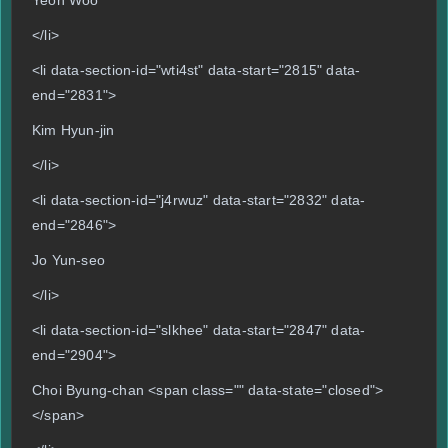
Yeon Woo
</li>
<li data-section-id="wti4st" data-start="2815" data-
end="2831">
Kim Hyun-jin
</li>
<li data-section-id="j4rwuz" data-start="2832" data-
end="2846">
Jo Yun-seo
</li>
<li data-section-id="slkhee" data-start="2847" data-
end="2904">
Choi Byung-chan <span class="" data-state="closed">
</span>