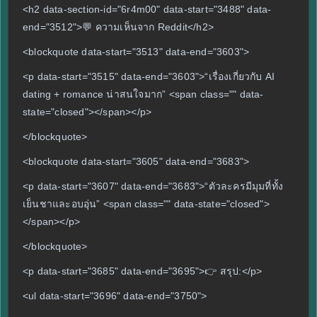
<h2 data-section-id="6r4m00" data-start="3488" data-
end="3512">💬 ความเห็นจาก Reddit</h2>
<blockquote data-start="3513" data-end="3603">
<p data-start="3515" data-end="3603">“เรื่องเกี่ยวกับ AI
dating + romance น่าสนใจมาก” <span class="" data-
state="closed"></span></p>
</blockquote>
<blockquote data-start="3605" data-end="3683">
<p data-start="3607" data-end="3683">“ตัวละครมีมุมที่ทั้ง
เย็นชาและอบอุ่น” <span class="" data-state="closed">
</span></p>
</blockquote>
<p data-start="3685" data-end="3695">👉 สรุป:</p>
<ul data-start="3696" data-end="3750">