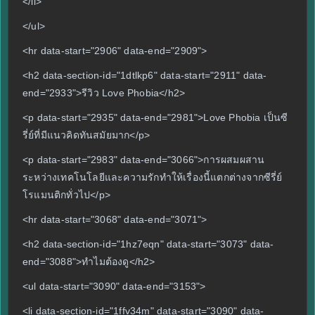
</li>
</ul>
<hr data-start="2906" data-end="2909">
<h2 data-section-id="1dtlkp6" data-start="2911" data-
end="2933">รีวิว Love Phobia</h2>
<p data-start="2935" data-end="2981">Love Phobia เป็นซี
รี่ย์ที่มีแนวคิดทันสมัยมาก</p>
<p data-start="2983" data-end="3066">การผสมผสาน
ระหว่างเทคโนโลยีและความรักทำให้เรื่องนี้แตกต่างจากซีรี่ย์
โรแมนติกทั่วไป</p>
<hr data-start="3068" data-end="3071">
<h2 data-section-id="1hz7eqn" data-start="3073" data-
end="3088">ทำไมต้องดู</h2>
<ul data-start="3090" data-end="3153">
<li data-section-id="1ffv34m" data-start="3090" data-