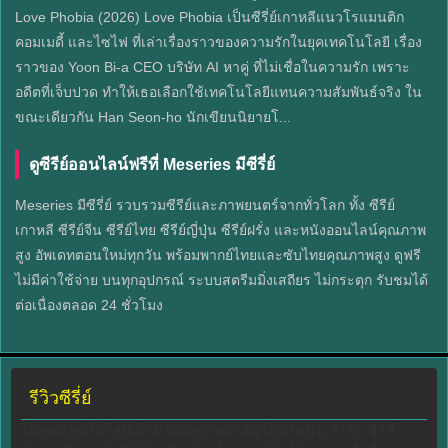
Love Phobia (2026) Love Phobia เป็นซีรี่ย์เกาหลีแนวโรแมนติก
คอมเมดี้ และไซไฟ ที่เล่าเรื่องราวของความรักในยุคเทคโนโลยี เรื่อง
ราวของ Yoon Bi-a CEO บริษัท AI หาคู่ ที่ไม่เชื่อในความรัก เพราะ
อดีตที่เจ็บปวด ทำให้เธอเลือกใช้เทคโนโลยีแทนความสัมพันธ์จริง ใน
ขณะเดียวกัน Han Seon-ho นักเขียนนิยายโ...
ดูซีรีย์ออนไลน์ฟรีที่ Meseries มีซีรี่ย์
Meseries มีซีรี่ย์ รวบรวมซีรีย์และภาพยนตร์จากทั่วโลก ทั้ง ซีรีย์
เกาหลี ซีรีย์จีน ซีรีย์ไทย ซีรีย์ญี่ปุ่น ซีรีย์ฝรั่ง และหนังออนไลน์คุณภาพ
สูง อัพเดทตอนใหม่ทุกวัน พร้อมพากย์ไทยและซับไทยคุณภาพสูง ดูฟรี
ไม่มีค่าใช้จ่าย บนทุกอุปกรณ์ ระบบสตรีมมิ่งเสถียร ไม่กระตุก รับชมได้
ต่อเนื่องตลอด 24 ชั่วโมง
รีวิวซีรี่ย์
ในยุคที่เทคโนโลยีเข้ามามีบทบาทสำคัญในชีวิตประจำวัน ซีรีส์