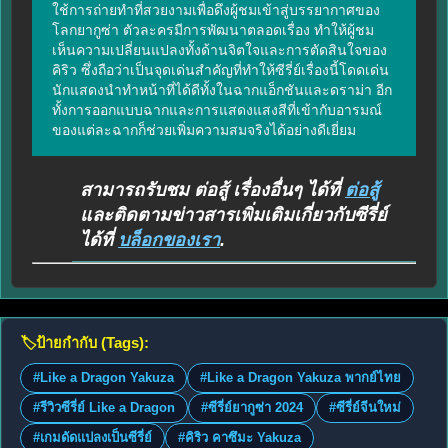
ใช้การถ่ายทำที่สวยงามเพื่อดึงผู้ชมเข้าสู่บรรยากาศของ
โลกยากูซ่า ตัวละครมีการพัฒนาตลอดเรื่อง ทำให้ผู้ชม
เห็นความเปลี่ยนแปลงทั้งด้านจิตใจและการตัดสินใจของ
คิริว ซึ่งถือว่าเป็นจุดเด่นสำคัญที่ทำให้ซีรี่ย์เรื่องนี้โดดเด่น 
นักแสดงนำทำหน้าที่ได้ดีทั้งในฉากแอ็กชันและดราม่า อีก
ทั้งการออกแบบฉากและการแสดงแสงสีที่เข้ากับอารมณ์
ของแต่ละฉากก็ช่วยเพิ่มความสมจริงได้อย่างดีเยี่ยม
สามารถรับชม ต่อสู้ เรื่องอื่นๆ ได้ที่
ต่อสู้
และติดตามข่าวสารเพิ่มเติมเกี่ยวกับซีรี่ย์
ได้ที่
บล็อกของเรา
.
🏷️
ป้ายกำกับ (Tags):
#Like a Dragon Yakuza
#Like a Dragon Yakuza พากย์ไทย
#รีวิวซีรี่ย์ Like a Dragon
#ซีรี่ย์ยากูซ่า 2024
#ซีรี่ย์จีนใหม่
#เกมดัดแปลงเป็นซีรี่ย์
#คิริว คาซึมะ Yakuza