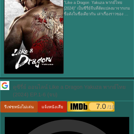
"Like a Dragon Yakuza พากย์ไทย
(2024)" เป็นซีรี่ย์จีนที่ดัดแปลงมาจากเกม
ชื่อดังในชื่อเดียวกัน เล่าเรื่องราวของ คิริ
ว คาซึมะ ชายหนุ่มที่เติบโตมาในโลก
ของแก๊งยากูซ่าซึ่งเขาต้องเผชิญกับทั้ง
การทรยศ ความรัก
ดูซีรี่ย์ ออนไลน์
Like a Dragon Yakuza พากย์ไทย
(2024) EP.1-6 (จบ)
7.0
/10
รีเฟชหนังไม่เล่น
แจ้งหนังเสีย