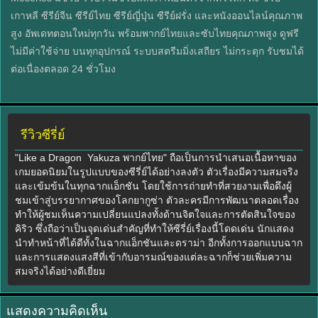
เกาหลี ซีรีย์จีน ซีรีย์ไทย ซีรีย์ญี่ปุ่น ซีรีย์ฝรั่ง และหนังออนไลน์คุณภาพ
สูง อัพเดทตอนใหม่ทุกวัน พร้อมพากย์ไทยและซับไทยคุณภาพสูง ดูฟรี
ไม่มีค่าใช้จ่าย บนทุกอุปกรณ์ ระบบสตรีมมิ่งเสถียร ไม่กระตุก รับชมได้
ต่อเนื่องตลอด 24 ชั่วโมง
รีวิวซีรี่ย์
"Like a Dragon Yakuza พากย์ไทย" ถือเป็นการนำเสนอเนื้อหาของ
เกมยอดนิยมในรูปแบบของซีรี่ย์ได้อย่างลงตัว ตัวเรื่องมีความสมจริง
และเข้มข้นในทุกฉากแอ็กชัน โดยใช้การถ่ายทำที่สวยงามเพื่อดึงผู้
ชมเข้าสู่บรรยากาศของโลกยากูซ่า ตัวละครมีการพัฒนาตลอดเรื่อง
ทำให้ผู้ชมเห็นความเปลี่ยนแปลงทั้งด้านจิตใจและการตัดสินใจของ
คิริว ซึ่งถือว่าเป็นจุดเด่นสำคัญที่ทำให้ซีรี่ย์เรื่องนี้โดดเด่น นักแสดง
นำทำหน้าที่ได้ดีทั้งในฉากแอ็กชันและดราม่า อีกทั้งการออกแบบฉาก
และการแสดงแสงสีที่เข้ากับอารมณ์ของแต่ละฉากก็ช่วยเพิ่มความ
สมจริงได้อย่างดีเยี่ยม
แสดงความคิดเห็น