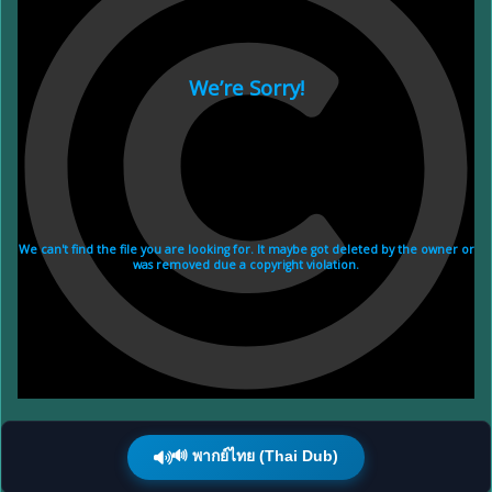
🔊 พากย์ไทย (Thai Dub)