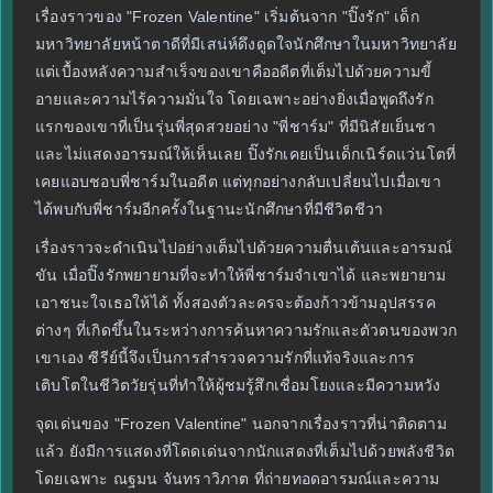
เรื่องราวของ "Frozen Valentine" เริ่มต้นจาก "ปิ๊งรัก" เด็ก
มหาวิทยาลัยหน้าตาดีที่มีเสน่ห์ดึงดูดใจนักศึกษาในมหาวิทยาลัย
แต่เบื้องหลังความสำเร็จของเขาคืออดีตที่เต็มไปด้วยความขี้
อายและความไร้ความมั่นใจ โดยเฉพาะอย่างยิ่งเมื่อพูดถึงรัก
แรกของเขาที่เป็นรุ่นพี่สุดสวยอย่าง "พี่ชาร์ม" ที่มีนิสัยเย็นชา
และไม่แสดงอารมณ์ให้เห็นเลย ปิ๊งรักเคยเป็นเด็กเนิร์ดแว่นโตที่
เคยแอบชอบพี่ชาร์มในอดีต แต่ทุกอย่างกลับเปลี่ยนไปเมื่อเขา
ได้พบกับพี่ชาร์มอีกครั้งในฐานะนักศึกษาที่มีชีวิตชีวา
เรื่องราวจะดำเนินไปอย่างเต็มไปด้วยความตื่นเต้นและอารมณ์
ขัน เมื่อปิ๊งรักพยายามที่จะทำให้พี่ชาร์มจำเขาได้ และพยายาม
เอาชนะใจเธอให้ได้ ทั้งสองตัวละครจะต้องก้าวข้ามอุปสรรค
ต่างๆ ที่เกิดขึ้นในระหว่างการค้นหาความรักและตัวตนของพวก
เขาเอง ซีรีย์นี้จึงเป็นการสำรวจความรักที่แท้จริงและการ
เติบโตในชีวิตวัยรุ่นที่ทำให้ผู้ชมรู้สึกเชื่อมโยงและมีความหวัง
จุดเด่นของ "Frozen Valentine" นอกจากเรื่องราวที่น่าติดตาม
แล้ว ยังมีการแสดงที่โดดเด่นจากนักแสดงที่เต็มไปด้วยพลังชีวิต
โดยเฉพาะ ณฐมน จันทราวิภาต ที่ถ่ายทอดอารมณ์และความ