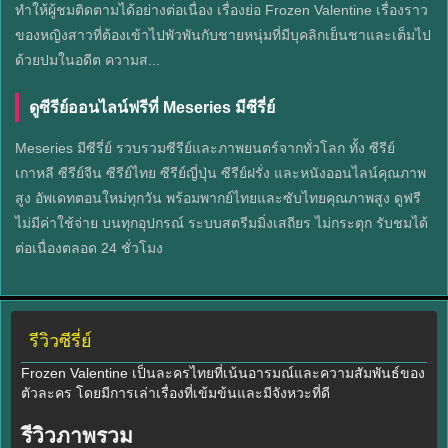
ทำให้ผู้ชมติดตามได้อย่างต่อเนื่อง เรื่องย่อ Frozen Valentine เรื่องราว
ของหญิงสาวที่ต้องเข้าไปพัวพันกับชายหนุ่มที่มีบุคลิกเย็นชาและเต็มไป
ด้วยปมในอดีต ความส...
ดูซีรีย์ออนไลน์ฟรีที่ Meseries มีซีรี่ย์
Meseries มีซีรี่ย์ รวบรวมซีรีย์และภาพยนตร์จากทั่วโลก ทั้ง ซีรีย์
เกาหลี ซีรีย์จีน ซีรีย์ไทย ซีรีย์ญี่ปุ่น ซีรีย์ฝรั่ง และหนังออนไลน์คุณภาพ
สูง อัพเดทตอนใหม่ทุกวัน พร้อมพากย์ไทยและซับไทยคุณภาพสูง ดูฟรี
ไม่มีค่าใช้จ่าย บนทุกอุปกรณ์ ระบบสตรีมมิ่งเสถียร ไม่กระตุก รับชมได้
ต่อเนื่องตลอด 24 ชั่วโมง
รีวิวซีรี่ย์
Frozen Valentine เป็นละครไทยที่เน้นอารมณ์และความสัมพันธ์ของ
ตัวละคร โดยมีการเล่าเรื่องที่เข้มข้นและมีจังหวะที่ดี
รีวิวภาพรวม