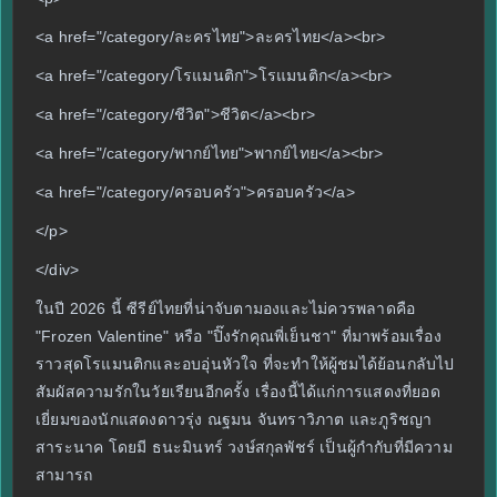
<a href="/category/ละครไทย">ละครไทย</a><br>
<a href="/category/โรแมนติก">โรแมนติก</a><br>
<a href="/category/ชีวิต">ชีวิต</a><br>
<a href="/category/พากย์ไทย">พากย์ไทย</a><br>
<a href="/category/ครอบครัว">ครอบครัว</a>
</p>
</div>
ในปี 2026 นี้ ซีรีย์ไทยที่น่าจับตามองและไม่ควรพลาดคือ
"Frozen Valentine" หรือ "ปิ๊งรักคุณพี่เย็นชา" ที่มาพร้อมเรื่อง
ราวสุดโรแมนติกและอบอุ่นหัวใจ ที่จะทำให้ผู้ชมได้ย้อนกลับไป
สัมผัสความรักในวัยเรียนอีกครั้ง เรื่องนี้ได้แก่การแสดงที่ยอด
เยี่ยมของนักแสดงดาวรุ่ง ณฐมน จันทราวิภาต และภูริชญา
สาระนาค โดยมี ธนะมินทร์ วงษ์สกุลพัชร์ เป็นผู้กำกับที่มีความ
สามารถ