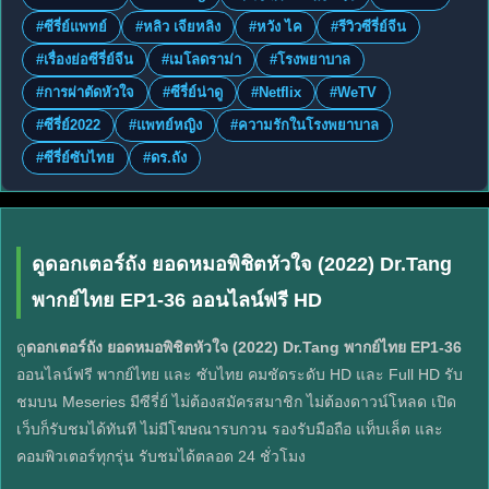
#ซีรี่ย์แพทย์
#หลิว เจียหลิง
#หวัง ไค
#รีวิวซีรี่ย์จีน
#เรื่องย่อซีรี่ย์จีน
#เมโลดราม่า
#โรงพยาบาล
#การผ่าตัดหัวใจ
#ซีรี่ย์น่าดู
#Netflix
#WeTV
#ซีรี่ย์2022
#แพทย์หญิง
#ความรักในโรงพยาบาล
#ซีรี่ย์ซับไทย
#ดร.ถัง
ดูดอกเตอร์ถัง ยอดหมอพิชิตหัวใจ (2022) Dr.Tang
พากย์ไทย EP1-36 ออนไลน์ฟรี HD
ดู
ดอกเตอร์ถัง ยอดหมอพิชิตหัวใจ (2022) Dr.Tang พากย์ไทย EP1-36
ออนไลน์ฟรี พากย์ไทย และ ซับไทย คมชัดระดับ HD และ Full HD รับ
ชมบน Meseries มีซีรี่ย์ ไม่ต้องสมัครสมาชิก ไม่ต้องดาวน์โหลด เปิด
เว็บก็รับชมได้ทันที ไม่มีโฆษณารบกวน รองรับมือถือ แท็บเล็ต และ
คอมพิวเตอร์ทุกรุ่น รับชมได้ตลอด 24 ชั่วโมง