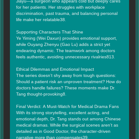
Jiayu—a surgeon who appears cold but deeply cares 
for her patients. Her struggles with workplace 
discrimination, past trauma, and balancing personal 
life make her relatable38.

Supporting Characters That Shine

Ye Yiming (Wei Daxun) provides emotional support, 
while Ouyang Zhenyu (Gao Lu) adds a strict yet 
endearing dynamic. The teamwork among doctors 
feels authentic, avoiding unnecessary rivalries813.

Ethical Dilemmas and Emotional Impact

The series doesn’t shy away from tough questions: 
Should a patient risk an unproven treatment? How do 
doctors handle failures? These moments make Dr. 
Tang thought-provoking8.

Final Verdict: A Must-Watch for Medical Drama Fans

With its strong storytelling, excellent acting, and 
emotional depth, Dr. Tang stands out among Chinese 
medical dramas. While the surgical scenes aren’t as 
detailed as in Good Doctor, the character-driven 
narrative more than compensates39.
