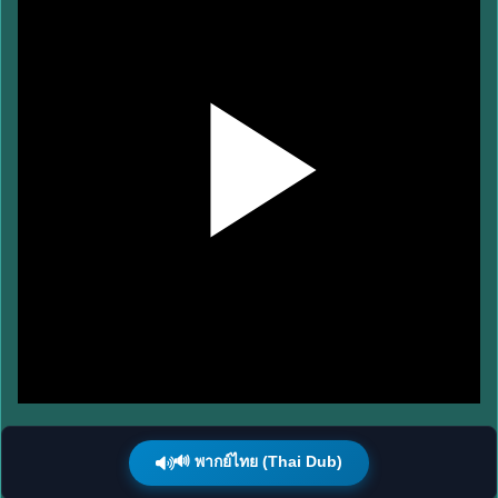
🔊 พากย์ไทย (Thai Dub)