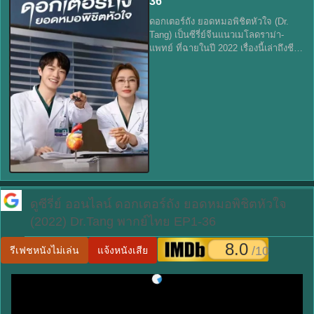
36
ดอกเตอร์ถัง ยอดหมอพิชิตหัวใจ (Dr.
Tang) เป็นซีรี่ย์จีนแนวเมโลดราม่า-
แพทย์ ที่ฉายในปี 2022 เรื่องนี้เล่าถึงชีวิต
ของ ถัง จื่อเซียว (Tang Jiaxiao) แพทย์
หญิงหัวใจผู้เก่งกาจ แต่ต้องเผชิญกับ
ความท้าทายทั้งใน
ดูซีรี่ย์ ออนไลน์
ดอกเตอร์ถัง ยอดหมอพิชิตหัวใจ
(2022) Dr.Tang พากย์ไทย EP1-36
8.0
/10
รีเฟชหนังไม่เล่น
แจ้งหนังเสีย