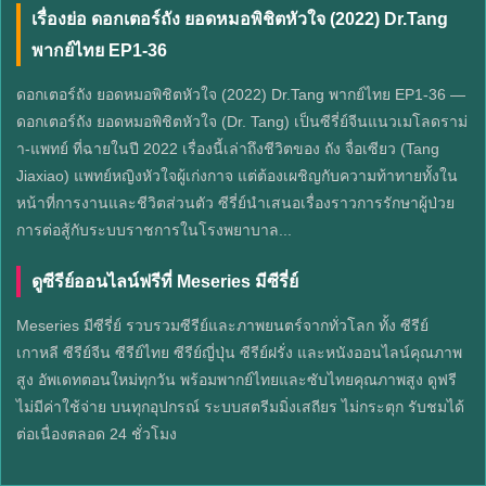
เรื่องย่อ ดอกเตอร์ถัง ยอดหมอพิชิตหัวใจ (2022) Dr.Tang
พากย์ไทย EP1-36
ดอกเตอร์ถัง ยอดหมอพิชิตหัวใจ (2022) Dr.Tang พากย์ไทย EP1-36 —
ดอกเตอร์ถัง ยอดหมอพิชิตหัวใจ (Dr. Tang) เป็นซีรี่ย์จีนแนวเมโลดราม่
า-แพทย์ ที่ฉายในปี 2022 เรื่องนี้เล่าถึงชีวิตของ ถัง จื่อเซียว (Tang
Jiaxiao) แพทย์หญิงหัวใจผู้เก่งกาจ แต่ต้องเผชิญกับความท้าทายทั้งใน
หน้าที่การงานและชีวิตส่วนตัว ซีรี่ย์นำเสนอเรื่องราวการรักษาผู้ป่วย
การต่อสู้กับระบบราชการในโรงพยาบาล...
ดูซีรีย์ออนไลน์ฟรีที่ Meseries มีซีรี่ย์
Meseries มีซีรี่ย์ รวบรวมซีรีย์และภาพยนตร์จากทั่วโลก ทั้ง ซีรีย์
เกาหลี ซีรีย์จีน ซีรีย์ไทย ซีรีย์ญี่ปุ่น ซีรีย์ฝรั่ง และหนังออนไลน์คุณภาพ
สูง อัพเดทตอนใหม่ทุกวัน พร้อมพากย์ไทยและซับไทยคุณภาพสูง ดูฟรี
ไม่มีค่าใช้จ่าย บนทุกอุปกรณ์ ระบบสตรีมมิ่งเสถียร ไม่กระตุก รับชมได้
ต่อเนื่องตลอด 24 ชั่วโมง