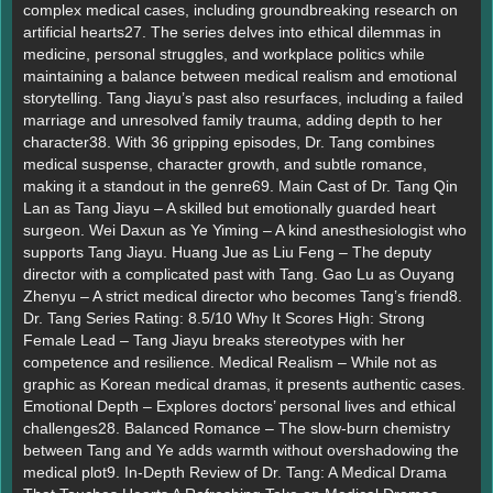
complex medical cases, including groundbreaking research on
artificial hearts27. The series delves into ethical dilemmas in
medicine, personal struggles, and workplace politics while
maintaining a balance between medical realism and emotional
storytelling. Tang Jiayu’s past also resurfaces, including a failed
marriage and unresolved family trauma, adding depth to her
character38. With 36 gripping episodes, Dr. Tang combines
medical suspense, character growth, and subtle romance,
making it a standout in the genre69. Main Cast of Dr. Tang Qin
Lan as Tang Jiayu – A skilled but emotionally guarded heart
surgeon. Wei Daxun as Ye Yiming – A kind anesthesiologist who
supports Tang Jiayu. Huang Jue as Liu Feng – The deputy
director with a complicated past with Tang. Gao Lu as Ouyang
Zhenyu – A strict medical director who becomes Tang’s friend8.
Dr. Tang Series Rating: 8.5/10 Why It Scores High: Strong
Female Lead – Tang Jiayu breaks stereotypes with her
competence and resilience. Medical Realism – While not as
graphic as Korean medical dramas, it presents authentic cases.
Emotional Depth – Explores doctors’ personal lives and ethical
challenges28. Balanced Romance – The slow-burn chemistry
between Tang and Ye adds warmth without overshadowing the
medical plot9. In-Depth Review of Dr. Tang: A Medical Drama