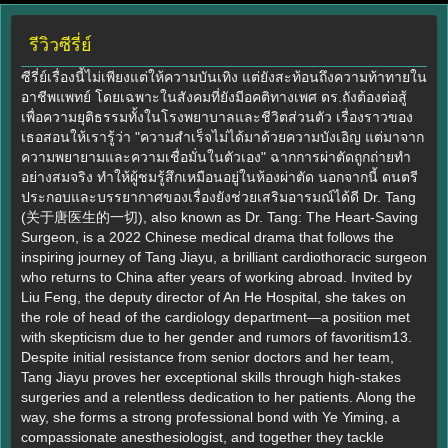
รีวิวซีรี่ย์
ซีรี่ย์เรื่องนี้ไม่เพียงแต่ให้ความบันเทิง แต่ยังสะท้อนถึงความท้าทายใน
อาชีพแพทย์ โดยเฉพาะในสังคมที่ยังมีอคติทางเพศ ดร.ถังต้องต่อสู้
เพื่อความยุติธรรมทั้งในโรงพยาบาลและชีวิตส่วนตัว เรื่องราวของ
เธอสอนให้เรารู้ว่า "ความสำเร็จไม่ได้มาด้วยความบังเอิญ แต่มาจาก
ความพยายามและความเชื่อมั่นในตัวเอง" ฉากการผ่าตัดถูกถ่ายทำ
อย่างสมจริง ทำให้ผู้ชมรู้สึกเหมือนอยู่ในห้องผ่าตัด นอกจากนี้ ดนตรี
ประกอบและบรรยากาศของเรื่องยังช่วยเสริมอารมณ์ได้ดี Dr. Tang
(关于唐医生的一切), also known as Dr. Tang: The Heart-Saving
Surgeon, is a 2022 Chinese medical drama that follows the
inspiring journey of Tang Jiayu, a brilliant cardiothoracic surgeon
who returns to China after years of working abroad. Invited by
Liu Feng, the deputy director of An He Hospital, she takes on
the role of head of the cardiology department—a position met
with skepticism due to her gender and rumors of favoritism13.
Despite initial resistance from senior doctors and her team,
Tang Jiayu proves her exceptional skills through high-stakes
surgeries and a relentless dedication to her patients. Along the
way, she forms a strong professional bond with Ye Yiming, a
compassionate anesthesiologist, and together they tackle