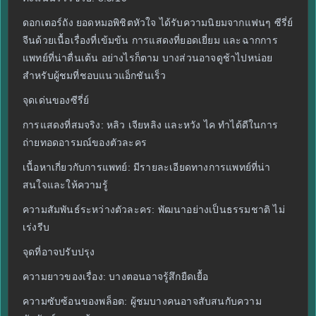
ดอกเตอร์ถัง ยอดหมอพิชิตหัวใจ ได้รับความนิยมจากแฟนๆ ซีรี่ย์
จีนด้วยเนื้อเรื่องที่เข้มข้น การแสดงที่ยอดเยี่ยม และฉากการ
แพทย์ที่น่าตื่นเต้น อย่างไรก็ตาม บางส่วนอาจดูช้าไปหน่อย
สำหรับผู้ชมที่ชอบแนวแอ็กชันเร็ว
จุดเด่นของซีรี่ย์
การแสดงที่สมจริง: หลิว เจียหลิง และหวัง ไค ทำได้ดีในการ
ถ่ายทอดอารมณ์ของตัวละคร
เนื้อหาเกี่ยวกับการแพทย์: มีรายละเอียดทางการแพทย์ที่น่า
สนใจและให้ความรู้
ความสัมพันธ์ระหว่างตัวละคร: พัฒนาอย่างเป็นธรรมชาติ ไม่
เร่งรีบ
จุดที่อาจปรับปรุง
ความยาวของเรื่อง: บางตอนอาจรู้สึกยืดเยื้อ
ความซับซ้อนของพล็อต: ผู้ชมบางคนอาจสับสนกับความ