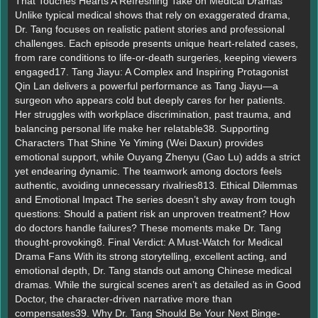
That Touches Hearts A Refreshing Take on Medical Dramas
Unlike typical medical shows that rely on exaggerated drama,
Dr. Tang focuses on realistic patient stories and professional
challenges. Each episode presents unique heart-related cases,
from rare conditions to life-or-death surgeries, keeping viewers
engaged17. Tang Jiayu: A Complex and Inspiring Protagonist
Qin Lan delivers a powerful performance as Tang Jiayu—a
surgeon who appears cold but deeply cares for her patients.
Her struggles with workplace discrimination, past trauma, and
balancing personal life make her relatable38. Supporting
Characters That Shine Ye Yiming (Wei Daxun) provides
emotional support, while Ouyang Zhenyu (Gao Lu) adds a strict
yet endearing dynamic. The teamwork among doctors feels
authentic, avoiding unnecessary rivalries813. Ethical Dilemmas
and Emotional Impact The series doesn’t shy away from tough
questions: Should a patient risk an unproven treatment? How
do doctors handle failures? These moments make Dr. Tang
thought-provoking8. Final Verdict: A Must-Watch for Medical
Drama Fans With its strong storytelling, excellent acting, and
emotional depth, Dr. Tang stands out among Chinese medical
dramas. While the surgical scenes aren’t as detailed as in Good
Doctor, the character-driven narrative more than
compensates39. Why Dr. Tang Should Be Your Next Binge-