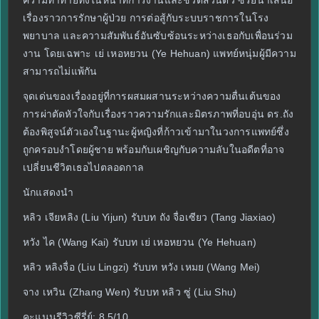
ความท้าทายทั้งในหน้าที่การงานและชีวิตส่วนตัว ซีรี่ย์นำเสนอ
เรื่องราวการรักษาผู้ป่วย การต่อสู้กับระบบราชการในโรง
พยาบาล และความสัมพันธ์อันซับซ้อนระหว่างเธอกับเพื่อนร่วม
งาน โดยเฉพาะ เย่ เหอหยวน (Ye Hehuan) แพทย์หนุ่มผู้มีความ
สามารถไม่แพ้กัน
จุดเด่นของเรื่องอยู่ที่การผสมผสานระหว่างความตื่นเต้นของ
การผ่าตัดหัวใจกับเรื่องราวความรักและมิตรภาพที่อบอุ่น ดร.ถัง
ต้องพิสูจน์ตัวเองในฐานะผู้หญิงที่ก้าวเข้ามาในวงการแพทย์ซึ่ง
ถูกครอบงำโดยผู้ชาย พร้อมกับเผชิญกับความลับในอดีตที่อาจ
เปลี่ยนชีวิตเธอไปตลอดกาล
นักแสดงนำ
หลิว เจียหลิง (Liu Yijun) รับบท ถัง จื่อเซียว (Tang Jiaxiao)
หวัง ไค (Wang Kai) รับบท เย่ เหอหยวน (Ye Hehuan)
หลิว หลิงจื่อ (Liu Lingzi) รับบท หวัง เหมย (Wang Mei)
จาง เหวิน (Zhang Wen) รับบท หลิว ซู่ (Liu Shu)
คะแนนรีวิวซีรี่ย์: 8.5/10