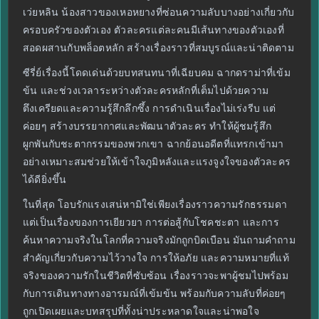
เว่ยหลิน น้องสาวของเหอหยางที่ซ่อนความลับบางอย่างเกี่ยวกับ
ครอบครัวของตัวเอง ตัวละครแต่ละคนมีเส้นทางของตัวเองที่
สอดผสานกับพล็อตหลัก สร้างเรื่องราวที่สมบูรณ์และน่าติดตาม
ซีรี่ย์เรื่องนี้โดดเด่นด้วยบทสนทนาที่เฉียบคม ฉากดราม่าที่เข้ม
ข้น และช่วงเวลาระหว่างตัวละครหลักที่เต็มไปด้วยความ
ตึงเครียดและความรู้สึกลึกซึ้ง การดำเนินเรื่องไม่เร่งรีบ แต่
ค่อยๆ สร้างบรรยากาศและพัฒนาตัวละคร ทำให้ผู้ชมรู้สึก
ผูกพันกับชะตากรรมของพวกเขา ฉากย้อนอดีตที่แทรกเข้ามา
อย่างเหมาะสมช่วยให้เข้าใจภูมิหลังและแรงจูงใจของตัวละคร
ได้ดียิ่งขึ้น
ในที่สุด โอบรักแรงเสน่หามิใช่เพียงเรื่องราวความรักธรรมดา
แต่เป็นเรื่องของการเยียวยา การต่อสู้กับโชคชะตา และการ
ค้นหาความจริงในโลกที่ความจริงมักถูกบิดเบือน มันถามคำถาม
สำคัญเกี่ยวกับความไว้วางใจ การให้อภัย และความหมายที่แท้
จริงของความรักในชีวิตที่ซับซ้อน เรื่องราวจะพาผู้ชมไปพร้อม
กับการเดินทางทางอารมณ์ที่เข้มข้น พร้อมกับความลับที่ค่อยๆ
ถูกเปิดเผยและบทสรุปที่ทั้งน่าประหลาดใจและน่าพอใจ