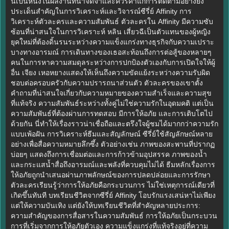
นี้เป็นหนึ่งในผลงานที่น่าจดจำและควรค่าแก่การติดตามอย่างยิ่ง
ประเด็นสำคัญในการวิเคราะห์และวิจารณ์ซีรี่ย์ Affinity การ
วิเคราะห์ตัวละครและความสัมพันธ์ ตัวละครใน Affinity มีความซับ
ซ้อนที่น่าสนใจในการวิเคราะห์ หลิน เสี่ยวฉีเป็นตัวแทนของผู้หญิง
ยุคใหม่ที่ต้องดิ้นรนระหว่างความแข็งแกร่งทางธุรกิจกับความเปราะ
บางทางอารมณ์ การเดินทางของเธอสะท้อนถึงการต่อสู้ของหลายๆ
คนในการหาความสมดุลระหว่างการปกป้องตัวเองกับการเปิดใจให้ผู้
อื่น เจียง เหอหยางแสดงให้เห็นถึงความขัดแย้งระหว่างความรับผิด
ชอบต่อครอบครัวกับความปรารถนาส่วนตัว ตัวละครของเขาตั้ง
คำถามที่น่าสนใจเกี่ยวกับความหมายของความสำเร็จและความสุข
ที่แท้จริง ความสัมพันธ์ระหว่างทั้งคู่ไม่ใช่ความรักในอุดมคติ แต่เป็น
ความสัมพันธ์ที่ต้องผ่านการทดสอบ มีการให้อภัย และการเติบโตไป
ด้วยกัน นี่ทำให้เรื่องราวน่าเชื่อถือและตรึงใจผู้ชมได้มากกว่าความรัก
แบบเพ้อฝัน การวิเคราะห์ธีมและสัญลักษณ์ ซีรี่ย์ใช้สัญลักษณ์หลาย
อย่างเพื่อสื่อความหมายลึกซึ้ง ตัวอย่างเช่น ภาพของสะพานที่ปรากฏ
บ่อยๆ แสดงถึงการเชื่อมต่อและการก้าวข้ามอุปสรรค ภาพของน้ำ
และกระแสน้ำสื่อถึงอารมณ์และพลังที่ควบคุมไม่ได้ ธีมหลักเรื่องการ
ให้อภัยถูกนำเสนอผ่านภาพลักษณ์ของการปลดปล่อยและการรักษา
ตัวละครเรียนรู้ว่าการให้อภัยคือกระบวนการ ไม่ใช่เหตุการณ์เดียวที่
เกิดขึ้นทันที บทเรียนชีวิตจากซีรี่ย์ Affinity โอบรักแรงเสน่หาไม่เพียง
แต่ให้ความบันเทิง แต่ยังให้บทเรียนชีวิตที่สำคัญหลายประการ:
ความสำคัญของการสื่อสารในความสัมพันธ์ การให้อภัยเป็นกระบวน
การที่เริ่มจากการให้อภัยตัวเอง ความแข็งแกร่งที่แท้จริงอยู่ที่ความ