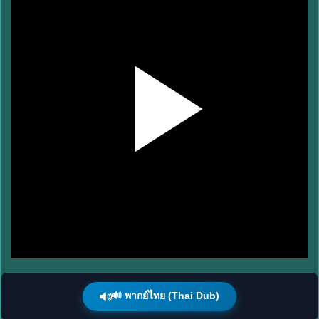
🔊 พากย์ไทย (Thai Dub)