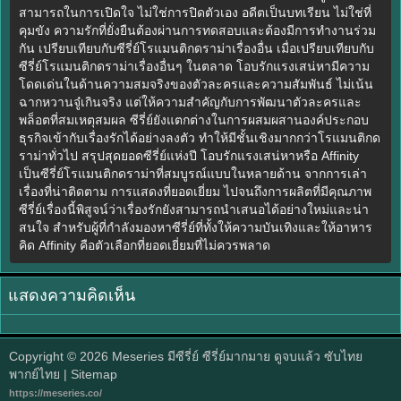
สามารถในการเปิดใจ ไม่ใช่การปิดตัวเอง อดีตเป็นบทเรียน ไม่ใช่ที่
คุมขัง ความรักที่ยั่งยืนต้องผ่านการทดสอบและต้องมีการทำงานร่วม
กัน เปรียบเทียบกับซีรี่ย์โรแมนติกดราม่าเรื่องอื่น เมื่อเปรียบเทียบกับ
ซีรี่ย์โรแมนติกดราม่าเรื่องอื่นๆ ในตลาด โอบรักแรงเสน่หามีความ
โดดเด่นในด้านความสมจริงของตัวละครและความสัมพันธ์ ไม่เน้น
ฉากหวานจู๋เกินจริง แต่ให้ความสำคัญกับการพัฒนาตัวละครและ
พล็อตที่สมเหตุสมผล ซีรี่ย์ยังแตกต่างในการผสมผสานองค์ประกอบ
ธุรกิจเข้ากับเรื่องรักได้อย่างลงตัว ทำให้มีชั้นเชิงมากกว่าโรแมนติกด
ราม่าทั่วไป สรุปสุดยอดซีรี่ย์แห่งปี โอบรักแรงเสน่หาหรือ Affinity
เป็นซีรี่ย์โรแมนติกดราม่าที่สมบูรณ์แบบในหลายด้าน จากการเล่า
เรื่องที่น่าติดตาม การแสดงที่ยอดเยี่ยม ไปจนถึงการผลิตที่มีคุณภาพ
ซีรี่ย์เรื่องนี้พิสูจน์ว่าเรื่องรักยังสามารถนำเสนอได้อย่างใหม่และน่า
สนใจ สำหรับผู้ที่กำลังมองหาซีรี่ย์ที่ทั้งให้ความบันเทิงและให้อาหาร
คิด Affinity คือตัวเลือกที่ยอดเยี่ยมที่ไม่ควรพลาด
แสดงความคิดเห็น
Copyright © 2026
Meseries มีซีรี่ย์ ซีรี่ย์มากมาย ดูจบแล้ว ซับไทย
พากย์ไทย
| Sitemap
https://meseries.co/