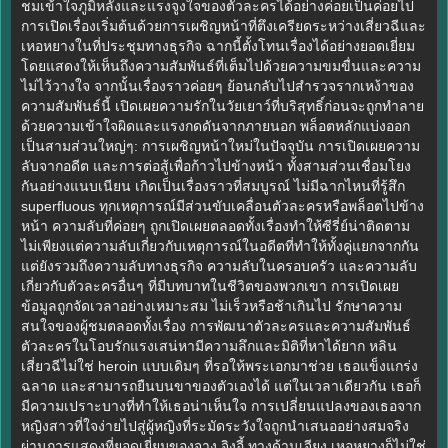
ชมเข้าใจภูมิหลังและแรงจูงใจของตัวละครได้อย่างค่อยเป็นค่อยไป
การเปิดเรื่องเริ่มต้นด้วยการเผชิญหน้าที่ตึงเครียดระหว่างเสี่ยวฉีและ
เหอหยางในที่ประชุมทางธุรกิจ ฉากนี้ตั้งโทนเรื่องได้อย่างยอดเยี่ยม
โดยแสดงให้เห็นถึงความสัมพันธ์ที่เต็มไปด้วยความขมขื่นและความ
ไม่ไว้วางใจ จากนั้นเรื่องราวค่อยๆ ย้อนกลับไปสำรวจรากเหง้าของ
ความสัมพันธ์นี้ เปิดเผยความรักในวัยเยาว์ที่บริสุทธิ์ก่อนจะถูกทำลาย
ด้วยความเข้าใจผิดและแรงกดดันจากภายนอก พล็อตหลักแบ่งออก
เป็นสามส่วนใหญ่ๆ: การเผชิญหน้าใหม่ในปัจจุบัน การเปิดเผยความ
ลับจากอดีต และการต่อสู้เพื่อก้าวไปข้างหน้า ทั้งสามส่วนเชื่อมโยง
กันอย่างแนบเนียน เกิดเป็นเรื่องราวที่สมบูรณ์ ไม่มีฉากไหนที่รู้สึก
superfluous ทุกเหตุการณ์มีส่วนขับเคลื่อนตัวละครหรือพล็อตไปข้าง
หน้า ความลับที่ค่อยๆ ถูกเปิดเผยตลอดทั้งเรื่องทำให้ซีรี่ย์น่าติดตาม
ไม่เพียงแต่ความลับเกี่ยวกับเหตุการณ์ในอดีตที่ทำให้ทั้งคู่แยกจากกัน
แต่ยังรวมถึงความลับทางธุรกิจ ความลับในครอบครัว และความลับ
เกี่ยวกับตัวละครอื่นๆ ที่มีบทบาทในชีวิตของพวกเขา การเปิดเผย
ข้อมูลถูกจัดเวลาอย่างเหมาะสม ไม่เร็วหรือช้าเกินไป รักษาความ
สนใจของผู้ชมตลอดทั้งเรื่อง การพัฒนาตัวละครและความสัมพันธ์
ตัวละครในโอบรักแรงเสน่หามีความลึกและมิติที่หาได้ยาก หลิน
เสี่ยวฉีไม่ใช่ heroin แบบเดิมๆ ที่รอให้พระเอกมาช่วย เธอแข็งแกร่ง
ฉลาด และสามารถยืนบนขาของตัวเองได้ แต่ในเวลาเดียวกัน เธอก็
มีความเปราะบางที่ทำให้เธอน่าเห็นใจ การเปลี่ยนแปลงของเธอจาก
หญิงสาวที่ใจง่ายไปสู่ผู้หญิงที่ระมัดระวังใจถูกนำเสนออย่างสมจริง
ผ่านการแสดงที่ยอดเยี่ยมของจาง จิงอี้ ทางด้านเจียง เหอหยางก็ไม่ใช่