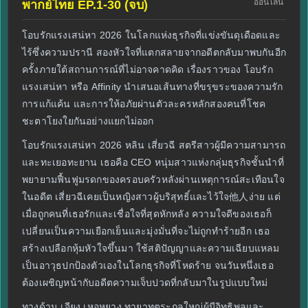
ออนไลน์
พากย์ไทย EP.1-30 (จบ)
โอบรักแรงเสน่หา 2026 ในโลกแห่งธุรกิจที่แข่งขันดุเดือดและ
ไร้ซึ่งความปรานี สองหัวใจที่แตกสลายจากอดีตกลับมาพบกันอีก
ครั้งภายใต้สถานการณ์ที่ไม่อาจคาดคิด เรื่องราวของ โอบรัก
แรงเสน่หา หรือ Affinity นำเสนอเส้นทางที่ขรุขระของความรัก
การแก้แค้น และการให้อภัยผ่านตัวละครหลักสองคนที่โชค
ชะตาโยงใยกันอย่างแยกไม่ออก
โอบรักแรงเสน่หา 2026 หลิน เสี่ยวฉี สตรีสาวผู้มีความสามารถ
และทะเยอทะยาน เธอคือ CEO หนุ่มสาวแห่งกลุ่มธุรกิจชั้นนำที่
พยายามฟื้นฟูมรดกของครอบครัวหลังผ่านเหตุการณ์สะเทือนใจ
ในอดีต เสี่ยวฉีเคยเป็นหญิงสาวผู้บริสุทธิ์และไว้ใจ他人ง่าย แต่
เมื่อถูกคนที่เธอรักและเชื่อใจที่สุดหักหลัง ความใจดีของเธอก็
เปลี่ยนเป็นความเยือกเย็นและมุ่งมั่นที่จะไม่ถูกทำร้ายอีก เธอ
สร้างเปลือกหุ้มหัวใจขึ้นมา ใช้สติปัญญาและความเฉียบแหลม
เป็นอาวุธปกป้องตัวเองในโลกธุรกิจที่โหดร้าย จนวันหนึ่งเธอ
ต้องเผชิญหน้ากับอดีตความเจ็บปวดที่กลับมาในรูปแบบใหม่
ทางด้าน เจียง เหอหยาง ทายาทตระกูลใหญ่ผู้มีอิทธิพลและ