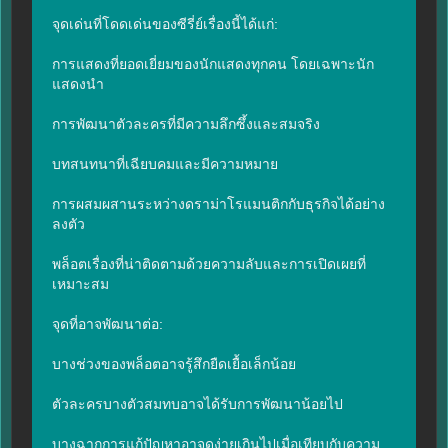
จุดเด่นที่โดดเด่นของซีรี่ย์เรื่องนี้ได้แก่:

การแสดงที่ยอดเยี่ยมของนักแสดงทุกคน โดยเฉพาะนัก
แสดงนำ

การพัฒนาตัวละครที่มีความลึกซึ้งและสมจริง

บทสนทนาที่เฉียบคมและมีความหมาย

การผสมผสานระหว่างดราม่าโรแมนติกกับธุรกิจได้อย่าง
ลงตัว

พล็อตเรื่องที่น่าติดตามด้วยความลับและการเปิดเผยที่
เหมาะสม

จุดที่อาจพัฒนาต่อ:

บางช่วงของพล็อตอาจรู้สึกยืดเยื้อเล็กน้อย

ตัวละครบางตัวสมทบอาจได้รับการพัฒนาน้อยไป

บางฉากการแก้ปัญหาอาจดูง่ายเกินไปเมื่อเทียบกับความ