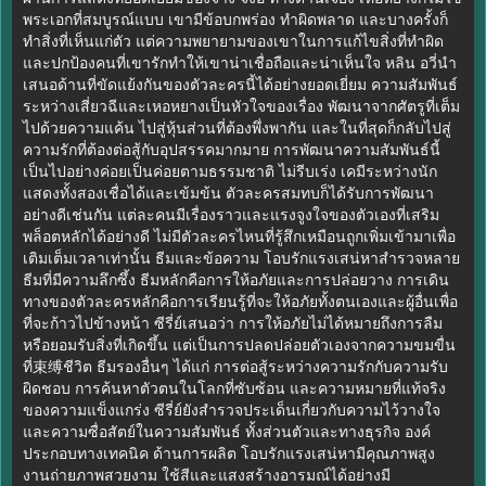
พระเอกที่สมบูรณ์แบบ เขามีข้อบกพร่อง ทำผิดพลาด และบางครั้งก็
ทำสิ่งที่เห็นแก่ตัว แต่ความพยายามของเขาในการแก้ไขสิ่งที่ทำผิด
และปกป้องคนที่เขารักทำให้เขาน่าเชื่อถือและน่าเห็นใจ หลิน อวี่นำ
เสนอด้านที่ขัดแย้งกันของตัวละครนี้ได้อย่างยอดเยี่ยม ความสัมพันธ์
ระหว่างเสี่ยวฉีและเหอหยางเป็นหัวใจของเรื่อง พัฒนาจากศัตรูที่เต็ม
ไปด้วยความแค้น ไปสู่หุ้นส่วนที่ต้องพึ่งพากัน และในที่สุดก็กลับไปสู่
ความรักที่ต้องต่อสู้กับอุปสรรคมากมาย การพัฒนาความสัมพันธ์นี้
เป็นไปอย่างค่อยเป็นค่อยตามธรรมชาติ ไม่รีบเร่ง เคมีระหว่างนัก
แสดงทั้งสองเชื่อได้และเข้มข้น ตัวละครสมทบก็ได้รับการพัฒนา
อย่างดีเช่นกัน แต่ละคนมีเรื่องราวและแรงจูงใจของตัวเองที่เสริม
พล็อตหลักได้อย่างดี ไม่มีตัวละครไหนที่รู้สึกเหมือนถูกเพิ่มเข้ามาเพื่อ
เติมเต็มเวลาเท่านั้น ธีมและข้อความ โอบรักแรงเสน่หาสำรวจหลาย
ธีมที่มีความลึกซึ้ง ธีมหลักคือการให้อภัยและการปล่อยวาง การเดิน
ทางของตัวละครหลักคือการเรียนรู้ที่จะให้อภัยทั้งตนเองและผู้อื่นเพื่อ
ที่จะก้าวไปข้างหน้า ซีรี่ย์เสนอว่า การให้อภัยไม่ได้หมายถึงการลืม
หรือยอมรับสิ่งที่เกิดขึ้น แต่เป็นการปลดปล่อยตัวเองจากความขมขื่น
ที่束缚ชีวิต ธีมรองอื่นๆ ได้แก่ การต่อสู้ระหว่างความรักกับความรับ
ผิดชอบ การค้นหาตัวตนในโลกที่ซับซ้อน และความหมายที่แท้จริง
ของความแข็งแกร่ง ซีรี่ย์ยังสำรวจประเด็นเกี่ยวกับความไว้วางใจ
และความซื่อสัตย์ในความสัมพันธ์ ทั้งส่วนตัวและทางธุรกิจ องค์
ประกอบทางเทคนิค ด้านการผลิต โอบรักแรงเสน่หามีคุณภาพสูง
งานถ่ายภาพสวยงาม ใช้สีและแสงสร้างอารมณ์ได้อย่างมี