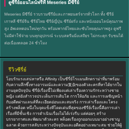
ดูซีรีย์ออนไลน์ฟรีที่ Meseries มีซีรี่ย์
Meseries มีซีรี่ย์ รวบรวมซีรีย์และภาพยนตร์จากทั่วโลก ทั้ง ซีรีย์
เกาหลี ซีรีย์จีน ซีรีย์ไทย ซีรีย์ญี่ปุ่น ซีรีย์ฝรั่ง และหนังออนไลน์คุณภาพ
สูง อัพเดทตอนใหม่ทุกวัน พร้อมพากย์ไทยและซับไทยคุณภาพสูง ดูฟรี
ไม่มีค่าใช้จ่าย บนทุกอุปกรณ์ ระบบสตรีมมิ่งเสถียร ไม่กระตุก รับชมได้
ต่อเนื่องตลอด 24 ชั่วโมง
รีวิวซีรี่ย์
โอบรักแรงเสน่หาหรือ Affinity เป็นซีรี่ย์โรแมนติกดราม่าที่มาพร้อม
กับความลึกซึ้งทางอารมณ์และความ复杂ของตัวละครที่หาได้ยากใน
งานยุคปัจจุบัน ซีรี่ย์เรื่องนี้ไม่เพียงแต่เล่าเรื่องความรักระหว่างชาย
หญิง แต่ยังสำรวจประเด็นการเติบโต การให้อภัย และการเผชิญหน้า
กับอดีตผ่านเลนส์ที่ละเอียดอ่อนและสมจริง การเล่าเรื่องและโครง
สร้างพล็อต หนึ่งในจุดแข็งที่โดดเด่นที่สุดของซีรี่ย์เรื่องนี้คือการเล่า
เรื่องที่มีชั้นเชิง การดำเนินเรื่องไม่ได้เร่งรีบ แต่ค่อยๆ สร้าง
บรรยากาศและพัฒนาตัวละคร พล็อตเรื่องถูกออกแบบมาอย่างชาญ
ฉลาด ด้วยการสลับระหว่างปัจจุบันและอดีตอย่างเหมาะสม ช่วยให้ผู้