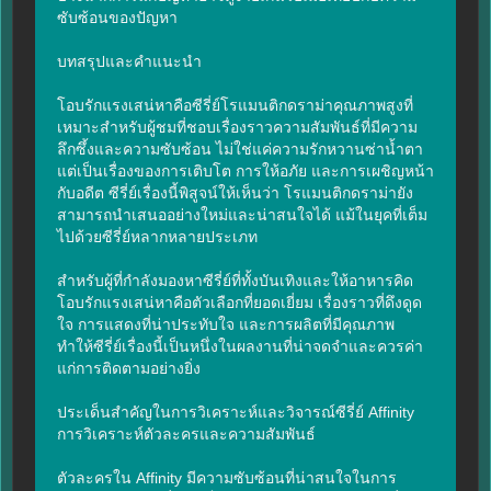
ซับซ้อนของปัญหา

บทสรุปและคำแนะนำ

โอบรักแรงเสน่หาคือซีรี่ย์โรแมนติกดราม่าคุณภาพสูงที่
เหมาะสำหรับผู้ชมที่ชอบเรื่องราวความสัมพันธ์ที่มีความ
ลึกซึ้งและความซับซ้อน ไม่ใช่แค่ความรักหวานซ่าน้ำตา 
แต่เป็นเรื่องของการเติบโต การให้อภัย และการเผชิญหน้า
กับอดีต ซีรี่ย์เรื่องนี้พิสูจน์ให้เห็นว่า โรแมนติกดราม่ายัง
สามารถนำเสนออย่างใหม่และน่าสนใจได้ แม้ในยุคที่เต็ม
ไปด้วยซีรี่ย์หลากหลายประเภท

สำหรับผู้ที่กำลังมองหาซีรี่ย์ที่ทั้งบันเทิงและให้อาหารคิด 
โอบรักแรงเสน่หาคือตัวเลือกที่ยอดเยี่ยม เรื่องราวที่ดึงดูด
ใจ การแสดงที่น่าประทับใจ และการผลิตที่มีคุณภาพ 
ทำให้ซีรี่ย์เรื่องนี้เป็นหนึ่งในผลงานที่น่าจดจำและควรค่า
แก่การติดตามอย่างยิ่ง

ประเด็นสำคัญในการวิเคราะห์และวิจารณ์ซีรี่ย์ Affinity

การวิเคราะห์ตัวละครและความสัมพันธ์

ตัวละครใน Affinity มีความซับซ้อนที่น่าสนใจในการ