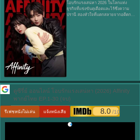
โอบรักแรงเสน่หา 2026 ในโลกแห่ง
ธุรกิจที่แข่งขันดุเดือดและไร้ซึ่งความ
ปรานี สองหัวใจที่แตกสลายจากอดีตกลับ
มาพบกันอีกครั้งภายใต้สถานการณ์ที่ไม่
อาจคาดคิด เรื่องราวของ โอบรักแรง
เสน่หา หรือ Affinity นำเสนอเส้
ดูซีรี่ย์ ออนไลน์
โอบรักแรงเสน่หา (2026) Affinity
พากย์ไทย EP.1-30 (จบ)
8.0
/10
รีเฟชหนังไม่เล่น
แจ้งหนังเสีย