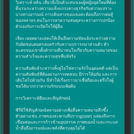
วิเคราะห์ หลิน เสี่ยวฉีเป็นตัวแทนของผู้หญิงยุคใหม่ที่ต้อง
ดิ้นรนระหว่างความแข็งแกร่งทางธุรกิจกับความเปราะ
บางทางอารมณ์ การเดินทางของเธอสะท้อนถึงการต่อสู้
ของหลายๆ คนในการหาความสมดุลระหว่างการปกป้อง
ตัวเองกับการเปิดใจให้ผู้อื่น

เจียง เหอหยางแสดงให้เห็นถึงความขัดแย้งระหว่างความ
รับผิดชอบต่อครอบครัวกับความปรารถนาส่วนตัว ตัว
ละครของเขาตั้งคำถามที่น่าสนใจเกี่ยวกับความหมายของ
ความสำเร็จและความสุขที่แท้จริง

ความสัมพันธ์ระหว่างทั้งคู่ไม่ใช่ความรักในอุดมคติ แต่เป็น
ความสัมพันธ์ที่ต้องผ่านการทดสอบ มีการให้อภัย และการ
เติบโตไปด้วยกัน นี่ทำให้เรื่องราวน่าเชื่อถือและตรึงใจผู้
ชมได้มากกว่าความรักแบบเพ้อฝัน

การวิเคราะห์ธีมและสัญลักษณ์

ซีรี่ย์ใช้สัญลักษณ์หลายอย่างเพื่อสื่อความหมายลึกซึ้ง 
ตัวอย่างเช่น ภาพของสะพานที่ปรากฏบ่อยๆ แสดงถึงการ
เชื่อมต่อและการก้าวข้ามอุปสรรค ภาพของน้ำและกระแส
น้ำสื่อถึงอารมณ์และพลังที่ควบคุมไม่ได้
