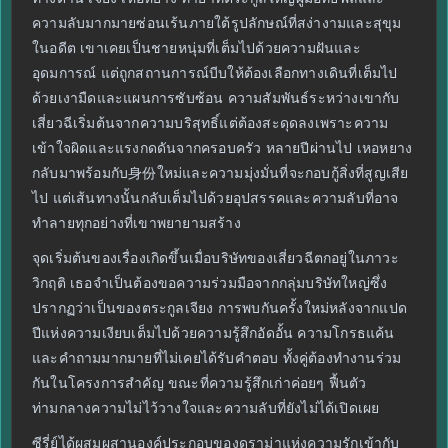
ความลับมากมายซ่อนเร้นภายใต้รูปลักษณ์ที่สง่างามและสุขุม
ในอดีต เขาเคยเป็นชายหนุ่มที่เต็มไปด้วยความฝันและ
อุดมการณ์ แต่ถูกสถานการณ์บีบให้ต้องเลือกทางเดินที่เต็มไป
ด้วยเงามืดและแผนการซับซ้อน ความสัมพันธ์ระหว่างเขากับ
เสี่ยวฉีเริ่มต้นจากความบริสุทธิ์แต่ต้องสะดุดลงเพราะความ
เข้าใจผิดและแรงกดดันจากครอบครัว หลายปีผ่านไป เหอหยาง
กลับมาพร้อมกับ身份ใหม่และความมุ่งมั่นที่จะกอบกู้สิ่งที่สูญเสีย
ไป แต่เส้นทางนั้นกลับเต็มไปด้วยอุปสรรคและความลับที่อาจ
ทำลายทุกอย่างที่เขาพยายามสร้าง
จุดเริ่มต้นของเรื่องเกิดขึ้นเมื่อบริษัทของเสี่ยวฉีตกอยู่ในภาวะ
วิกฤติ เธอจำเป็นต้องขอความร่วมมือจากกลุ่มบริษัทใหญ่ซึ่ง
ปรากฏว่าเป็นของตระกูลเจียง การพบกันครั้งใหม่หลังจากแปด
ปีแห่งความเงียบเต็มไปด้วยความรู้สึกอัดอั้น ความโกรธแค้น
และคำถามมากมายที่ไม่เคยได้รับคำตอบ ทั้งคู่ต้องทำงานร่วม
กันในโครงการสำคัญ ขณะที่ความรู้สึกเก่าค่อยๆ ฟื้นตัว
ท่ามกลางความไม่ไว้วางใจและความลับที่ยังไม่ได้เปิดเผย
ซีรี่ย์ได้ผสมผสานองค์ประกอบของดราม่าแห่งความรักเข้ากับ