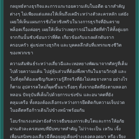
กลยุทธ์ทางธุรกิจและการแกะรอยความลับในอดีต ฉากสำคัญ
ต่างๆ ไม่เพียงแต่แสดงให้เห็นถึงเคมีระหว่างตัวละครหลัก แต่ยัง
เผยให้เห็นแผนการชิงไหวชิงพริบในวงการธุรกิจที่อันตราย
พล็อตเรื่องค่อยๆ เผยให้เห็นว่าเหตุการณ์ในอดีตที่ทำให้ทั้งคู่แยก
จากกันนั้นซับซ้อนกว่าที่คิด เกี่ยวข้องกับแรงผลักดันจาก
ครอบครัว คู่แข่งทางธุรกิจ และบุคคลลึกลับที่แทรกแซงชีวิต
ของพวกเขา
ความสัมพันธ์ระหว่างเสี่ยวฉีและเหอหยางพัฒนาจากศัตรูที่เต็ม
ไปด้วยความแค้น ไปสู่หุ้นส่วนที่ต้องพึ่งพากันในยามวิกฤติ และ
ในที่สุดก็ต้องเผชิญกับความรู้สึกจริงที่ยังไม่เคยจางหาย อย่างไร
ก็ตาม อุปสรรคใหม่ก็ผุดขึ้นมาเรื่อยๆ ทั้งจากอดีตที่ยังตามหลอก
หลอน ปัจจุบันที่เต็มไปด้วยการแข่งขัน และอนาคตที่ยัง
คลุมเครือ ทั้งสองต้องเลือกระหว่างการยึดติดกับความเจ็บปวด
ในอดีตหรือก้าวเดินไปข้างหน้าพร้อมกัน
โอบรักแรงเสน่หายังสำรวจธีมของการเติบโตและการให้อภัย
ผ่านตัวละครสมทบที่มีบทบาทสำคัญ ไม่ว่าจะเป็น เหวิน เจิ้ง
เพื่อนสนิทของเสี่ยวฉีที่คอยอยู่เคียงข้างเธอตลอดมา หรือ เจียง