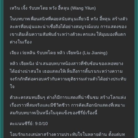
เหวิน เจิ้ง รับบทโดย หวัง อี้หลุน (Wang Yilun)
ในบทบาทเพื่อนสนิทที่คอยสนับสนุนเสี่ยวฉี หวัง อี้หลุน สร้างตัว
ละครที่อบอุ่นและน่าเชื่อถือได้อย่างสมบูรณ์แบบ การแสดงของ
เขาเติมเต็มความสัมพันธ์ระหว่างตัวละครและให้มุมมองที่แตก
ต่างในเรื่อง
เจียง เว่ยหลิน รับบทโดย หลิว เจียหนิง (Liu Jianing)
หลิว เจียหนิง นำเสนอบทบาทน้องสาวที่ซับซ้อนของเหอหยาง
ได้อย่างน่าสนใจ เธอแสดงให้เห็นถึงการดิ้นรนระหว่างความ
จงรักภักดีต่อครอบครัวกับความยุติธรรมส่วนตัวได้อย่างประทับ
ใจ
ตัวละครสมทบอื่นๆ ต่างก็มีการแสดงที่น่าชื่นชม สร้างโลกแห่ง
เรื่องราวที่สมจริงและมีชีวิตชีวา การคัดเลือกนักแสดงที่เหมาะ
สมกับบทบาทเป็นหนึ่งในจุดแข็งของซีรี่ย์เรื่องนี้
คะแนนซีรี่ย์: 9.0/10
โอบรักแรงเสน่หาสร้างความประทับใจในหลายด้าน ตั้งแต่บท