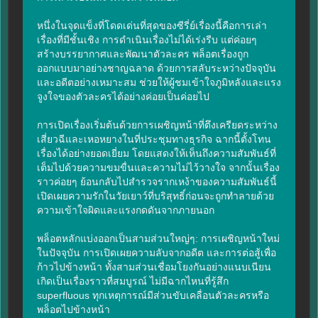
หนึ่งในจุดแข็งที่โดดเด่นที่สุดของซีรี่ย์เรื่องนี้คือการเล่า
เรื่องที่มีชั้นเชิง การดำเนินเรื่องไม่ได้เร่งรีบ แต่ค่อยๆ 
สร้างบรรยากาศและพัฒนาตัวละคร พล็อตเรื่องถูก
ออกแบบมาอย่างชาญฉลาด ด้วยการสลับระหว่างปัจจุบัน
และอดีตอย่างเหมาะสม ช่วยให้ผู้ชมเข้าใจภูมิหลังและแรง
จูงใจของตัวละครได้อย่างค่อยเป็นค่อยไป

การเปิดเรื่องเริ่มต้นด้วยการเผชิญหน้าที่ตึงเครียดระหว่าง
เสี่ยวฉีและเหอหยางในที่ประชุมทางธุรกิจ ฉากนี้ตั้งโทน
เรื่องได้อย่างยอดเยี่ยม โดยแสดงให้เห็นถึงความสัมพันธ์ที่
เต็มไปด้วยความขมขื่นและความไม่ไว้วางใจ จากนั้นเรื่อง
ราวค่อยๆ ย้อนกลับไปสำรวจรากเหง้าของความสัมพันธ์นี้ 
เปิดเผยความรักในวัยเยาว์ที่บริสุทธิ์ก่อนจะถูกทำลายด้วย
ความเข้าใจผิดและแรงกดดันจากภายนอก

พล็อตหลักแบ่งออกเป็นสามส่วนใหญ่ๆ: การเผชิญหน้าใหม่
ในปัจจุบัน การเปิดเผยความลับจากอดีต และการต่อสู้เพื่อ
ก้าวไปข้างหน้า ทั้งสามส่วนเชื่อมโยงกันอย่างแนบเนียน 
เกิดเป็นเรื่องราวที่สมบูรณ์ ไม่มีฉากไหนที่รู้สึก 
superfluous ทุกเหตุการณ์มีส่วนขับเคลื่อนตัวละครหรือ
พล็อตไปข้างหน้า
