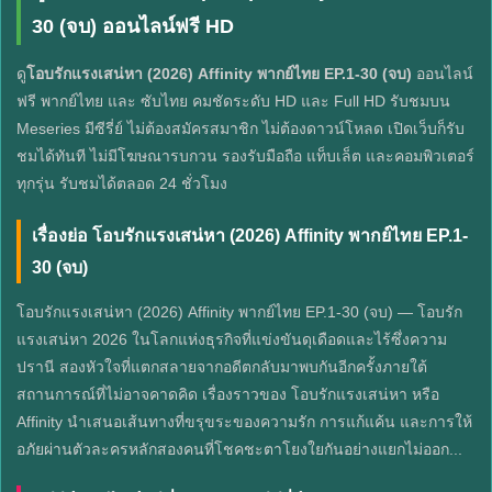
30 (จบ) ออนไลน์ฟรี HD
ดู
โอบรักแรงเสน่หา (2026) Affinity พากย์ไทย EP.1-30 (จบ)
ออนไลน์
ฟรี พากย์ไทย และ ซับไทย คมชัดระดับ HD และ Full HD รับชมบน
Meseries มีซีรี่ย์ ไม่ต้องสมัครสมาชิก ไม่ต้องดาวน์โหลด เปิดเว็บก็รับ
ชมได้ทันที ไม่มีโฆษณารบกวน รองรับมือถือ แท็บเล็ต และคอมพิวเตอร์
ทุกรุ่น รับชมได้ตลอด 24 ชั่วโมง
เรื่องย่อ โอบรักแรงเสน่หา (2026) Affinity พากย์ไทย EP.1-
30 (จบ)
โอบรักแรงเสน่หา (2026) Affinity พากย์ไทย EP.1-30 (จบ) — โอบรัก
แรงเสน่หา 2026 ในโลกแห่งธุรกิจที่แข่งขันดุเดือดและไร้ซึ่งความ
ปรานี สองหัวใจที่แตกสลายจากอดีตกลับมาพบกันอีกครั้งภายใต้
สถานการณ์ที่ไม่อาจคาดคิด เรื่องราวของ โอบรักแรงเสน่หา หรือ
Affinity นำเสนอเส้นทางที่ขรุขระของความรัก การแก้แค้น และการให้
อภัยผ่านตัวละครหลักสองคนที่โชคชะตาโยงใยกันอย่างแยกไม่ออก...