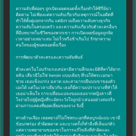
ความลับที่ค่อยๆ ถูกเปิดเผยตลอดทั้งเรื่องทำให้ซีรี่ย์น่า
ติดตาม ไม่เพียงแต่ความลับเกี่ยวกับเหตุการณ์ในอดีตที่
ทำให้ทั้งคู่แยกจากกัน แต่ยังรวมถึงความลับทางธุรกิจ 
ความลับในครอบครัว และความลับเกี่ยวกับตัวละครอื่นๆ 
ที่มีบทบาทในชีวิตของพวกเขา การเปิดเผยข้อมูลถูกจัด
เวลาอย่างเหมาะสม ไม่เร็วหรือช้าเกินไป รักษาความ
สนใจของผู้ชมตลอดทั้งเรื่อง

การพัฒนาตัวละครและความสัมพันธ์

ตัวละครในโอบรักแรงเสน่หามีความลึกและมิติที่หาได้ยาก 
หลิน เสี่ยวฉีไม่ใช่ heroin แบบเดิมๆ ที่รอให้พระเอกมา
ช่วย เธอแข็งแกร่ง ฉลาด และสามารถยืนบนขาของตัว
เองได้ แต่ในเวลาเดียวกัน เธอก็มีความเปราะบางที่ทำให้
เธอน่าเห็นใจ การเปลี่ยนแปลงของเธอจากหญิงสาวที่
ใจง่ายไปสู่ผู้หญิงที่ระมัดระวังใจถูกนำเสนออย่างสมจริง 
ผ่านการแสดงที่ยอดเยี่ยมของจาง จิงอี้

ทางด้านเจียง เหอหยางก็ไม่ใช่พระเอกที่สมบูรณ์แบบ เขามี
ข้อบกพร่อง ทำผิดพลาด และบางครั้งก็ทำสิ่งที่เห็นแก่ตัว 
แต่ความพยายามของเขาในการแก้ไขสิ่งที่ทำผิดและ
ปกป้องคนที่เขารักทำให้เขาน่าเชื่อถือและน่าเห็นใจ หลิน 