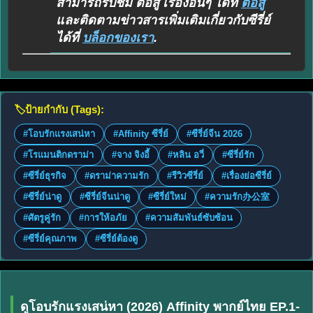
สามารถรับชม ต่อสู้ เรื่องอื่นๆ ได้ที่
ต่อสู้
และติดตามข่าวสารเพิ่มเติมเกี่ยวกับซีรี่ย์
ได้ที่
บล็อกของเรา
.
🏷️
ป้ายกำกับ (Tags):
#โอบรักแรงเสน่หา
#Affinity ซีรี่ย์
#ซีรี่ย์จีน 2026
#โรแมนติกดราม่า
#จาง จิงอี้
#หลิน อวี่
#ซีรี่ย์รัก
#ซีรี่ย์ธุรกิจ
#ดราม่าความรัก
#รีวิวซีรี่ย์
#เรื่องย่อซีรี่ย์
#ซีรี่ย์น่าดู
#ซีรี่ย์จีนน่าดู
#ซีรี่ย์ใหม่
#ความรัก办公室
#ศัตรูคู่รัก
#การให้อภัย
#ความสัมพันธ์ซับซ้อน
#ซีรี่ย์คุณภาพ
#ซีรี่ย์ต้องดู
ดูโอบรักแรงเสน่หา (2026) Affinity พากย์ไทย EP.1-