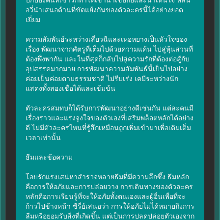
อวี่นำเสนอด้านที่ขัดแย้งกันของตัวละครนี้ได้อย่างยอด
เยี่ยม

ความสัมพันธ์ระหว่างเสี่ยวฉีและเหอหยางเป็นหัวใจของ
เรื่อง พัฒนาจากศัตรูที่เต็มไปด้วยความแค้น ไปสู่หุ้นส่วนที่
ต้องพึ่งพากัน และในที่สุดก็กลับไปสู่ความรักที่ต้องต่อสู้กับ
อุปสรรคมากมาย การพัฒนาความสัมพันธ์นี้เป็นไปอย่าง
ค่อยเป็นค่อยตามธรรมชาติ ไม่รีบเร่ง เคมีระหว่างนัก
แสดงทั้งสองเชื่อได้และเข้มข้น

ตัวละครสมทบก็ได้รับการพัฒนาอย่างดีเช่นกัน แต่ละคนมี
เรื่องราวและแรงจูงใจของตัวเองที่เสริมพล็อตหลักได้อย่าง
ดี ไม่มีตัวละครไหนที่รู้สึกเหมือนถูกเพิ่มเข้ามาเพื่อเติมเต็ม
เวลาเท่านั้น

ธีมและข้อความ

โอบรักแรงเสน่หาสำรวจหลายธีมที่มีความลึกซึ้ง ธีมหลัก
คือการให้อภัยและการปล่อยวาง การเดินทางของตัวละคร
หลักคือการเรียนรู้ที่จะให้อภัยทั้งตนเองและผู้อื่นเพื่อที่จะ
ก้าวไปข้างหน้า ซีรี่ย์เสนอว่า การให้อภัยไม่ได้หมายถึงการ
ลืมหรือยอมรับสิ่งที่เกิดขึ้น แต่เป็นการปลดปล่อยตัวเองจาก