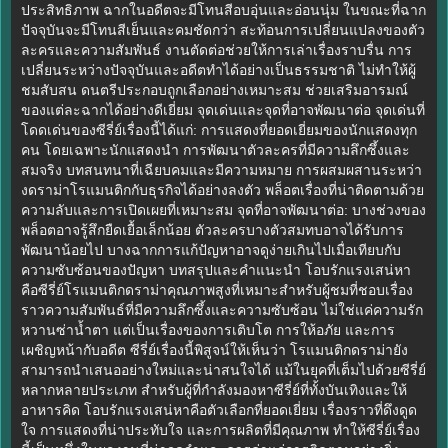
ประสิทธิภาพ ฉากในอดีตจะมีโทนสีอบอุ่นและอ่อนนุ่ม ในขณะที่ฉาก
ปัจจุบันจะมีโทนสีเย็นและคมชัดกว่า สะท้อนการเปลี่ยนแปลงของตัว
ละครและความสัมพันธ์ งานตัดต่อช่วยให้การเล่าเรื่องราบรื่น การ
เปลี่ยนระหว่างปัจจุบันและอดีตทำได้อย่างเป็นธรรมชาติ ไม่ทำให้ผู้
ชมสับสน ดนตรีประกอบถูกเลือกอย่างเหมาะสม ช่วยเสริมอารมณ์
ของแต่ละฉากได้อย่างดีเยี่ยม จุดเด่นและจุดที่อาจพัฒนาต่อ จุดเด่นที่
โดดเด่นของซีรี่ย์เรื่องนี้ได้แก่: การแสดงที่ยอดเยี่ยมของนักแสดงทุก
คน โดยเฉพาะนักแสดงนำ การพัฒนาตัวละครที่มีความลึกซึ้งและ
สมจริง บทสนทนาที่เฉียบคมและมีความหมาย การผสมผสานระหว่า
งดราม่าโรแมนติกกับธุรกิจได้อย่างลงตัว พล็อตเรื่องที่น่าติดตามด้วย
ความลับและการเปิดเผยที่เหมาะสม จุดที่อาจพัฒนาต่อ: บางช่วงของ
พล็อตอาจรู้สึกยืดเยื้อเล็กน้อย ตัวละครบางตัวสมทบอาจได้รับการ
พัฒนาน้อยไป บางฉากการแก้ปัญหาอาจดูง่ายเกินไปเมื่อเทียบกับ
ความซับซ้อนของปัญหา บทสรุปและคำแนะนำ โอบรักแรงเสน่หา
คือซีรี่ย์โรแมนติกดราม่าคุณภาพสูงที่เหมาะสำหรับผู้ชมที่ชอบเรื่อง
ราวความสัมพันธ์ที่มีความลึกซึ้งและความซับซ้อน ไม่ใช่แค่ความรัก
หวานซ่าน้ำตา แต่เป็นเรื่องของการเติบโต การให้อภัย และการ
เผชิญหน้ากับอดีต ซีรี่ย์เรื่องนี้พิสูจน์ให้เห็นว่า โรแมนติกดราม่ายัง
สามารถนำเสนออย่างใหม่และน่าสนใจได้ แม้ในยุคที่เต็มไปด้วยซีรี่ย์
หลากหลายประเภท สำหรับผู้ที่กำลังมองหาซีรี่ย์ที่ทั้งบันเทิงและให้
อาหารคิด โอบรักแรงเสน่หาคือตัวเลือกที่ยอดเยี่ยม เรื่องราวที่ดึงดูด
ใจ การแสดงที่น่าประทับใจ และการผลิตที่มีคุณภาพ ทำให้ซีรี่ย์เรื่อง