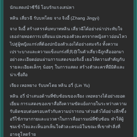
นักแสดงนำซีรี่ย์ โอบรักแรงเสน่หา
หลิน เสี่ยวฉี รับบทโดย จาง จิงอี้ (Zhang Jingyi)
จาง จิงอี้ สร้างสรรค์บทบาทหลิน เสี่ยวฉีได้อย่างน่าประทับใจ
เธอถ่ายทอดการเปลี่ยนแปลงของตัวละครจากหญิงสาวอ่อนไหว
ไปสู่ผู้หญิงแกร่งที่ต้องปกป้องตัวเองได้อย่างสมจริง ทั้งความ
เปราะบางและความแข็งแกร่งที่共存ในตัวเสี่ยวฉีถูกสื่อออกมา
อย่างละเอียดอ่อนผ่านการแสดงของจิงอี้ เธอให้ความสำคัญกับ
รายละเอียดเล็กๆ น้อยๆ ในการแสดง สร้างตัวละครที่มีมิติและ
น่าเชื่อถือ
เจียง เหอหยาง รับบทโดย หลิน อวี่ (Lin Yu)
หลิน อวี่ นำเสนอด้านที่ซับซ้อนของเจียง เหอหยางได้อย่างยอด
เยี่ยม การแสดงของเขาสื่อถึงความขัดแย้งภายในระหว่างความ
รับผิดชอบต่อครอบครัวกับความปรารถนาส่วนตัวได้อย่างลึกซึ้ง
อวี่ใช้ภาษากายและแววตาในการสื่ออารมณ์ที่ซับซ้อน ทำให้ผู้
ชมเข้าใจและเห็นอกเห็นใจตัวละครแม้ในขณะที่เขาทำสิ่งที่
อาจดูโหดร้าย