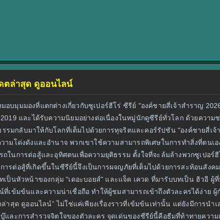
เดตล่าสุด ดูออนไลน์
ังมอบมุมมองที่แตกต่างเกี่ยวกับซูเปอร์ฮีโร่ ซีรีย์ "องค์ชายสี่เจ้าสำราญ 2
ปี 2019 และได้รับความนิยมอย่างต่อเนื่องในหมู่นักดูซีรีย์ทั่วโลก ด้วยค
ุติธรรมกลับมาให้กับโลกที่เต็มไปด้วยการทุจริตและคอร์รัปชัน "องค์ชายสี่
ในความโด่งดังและอำนาจ พวกเขาใช้ความสามารถพิเศษในการทำสิ่งที่ตนเองต
ามารถในการต่อสู้และอุทิศตนเพื่อความยุติธรรม ตั้งใจที่จะล้มล้างพวกซูเปอ
สู้ที่เกิดขึ้นในซีรีย์นี้จึงเป็นการผจญภัยที่เต็มไปด้วยการสะท้อนสังคมแ
บทบาทเป็นหัวหน้าของกลุ่ม "เดอะบอยส์" และแจ็ค เควด ที่มารับบทเป็น ฮิวอี ผู
ณ์ที่เข้มข้นและความน่าเชื่อถือ ทำให้ผู้ชมสามารถเข้าถึงตัวละครได้ง่าย ผู้
ล่าสุด ดูออนไลน์” ไม่ใช่แค่เพียงเรื่องราวที่เข้มข้นเท่านั้น แต่ยังมี
ู๊และการสำรวจจิตใจของตัวละคร จุดเด่นของซีรีย์นี้คือธีมที่ท้าทายความเชื่อ