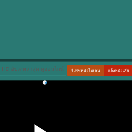
 HD อัปเดตล่าสุด ดูออนไลน์
รีเฟชหนังไม่เล่น
แจ้งหนังเสีย