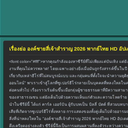
เรื่องย่อ องค์ชายสี่เจ้าสำราญ 2026 พากย์ไทย HD อัป
<font color="#fff">หากคุณกำลังมองหาซีรีย์ที่ไม่เพียงแต่บันเทิง แต่ย
งานที่คุณไม่ควรพลาด! โดยเฉพาะอย่างยิ่งเมื่อมันถูกรังสรรค์ขึ้นใน
เกี่ยวกับเหล่าฮีโร่ที่ไม่สมบูรณ์แบบ และกลุ่มคนที่ตั้งใจจะนำความย
ออนไลน์" พาเราเข้าสู่โลกที่ซูเปอร์ฮีโร่กลายเป็นบุคคลที่หลงใหล
ต่อคนทั่วไป เรื่องราวเริ่มต้นขึ้นเมื่อกลุ่มผู้ชายธรรมดาที่มีความส
ของสาธารณชน แต่ยังเต็มไปด้วยความเห็นแก่ตัวและความโหดร้าย การต่อ
นำในซีรีย์นี้ ได้แก่ คาร์ล เออร์บัน ผู้รับบทเป็น บิลลี่ บัตต์ ที่สวม
เสียที่เกิดจากซูเปอร์ฮีโร่ทั้งหลาย การแสดงของทั้งคู่เต็มไปด้วยอารม
สิ่งที่น่าหลงใหลใน “องค์ชายสี่เจ้าสำราญ 2026 พากย์ไทย HD อัปเดต
ตึงเครียดอย่างลงตัว ซีรีย์นี้จึงเป็นการผสมผสานที่ลงตัวระหว่างความบ