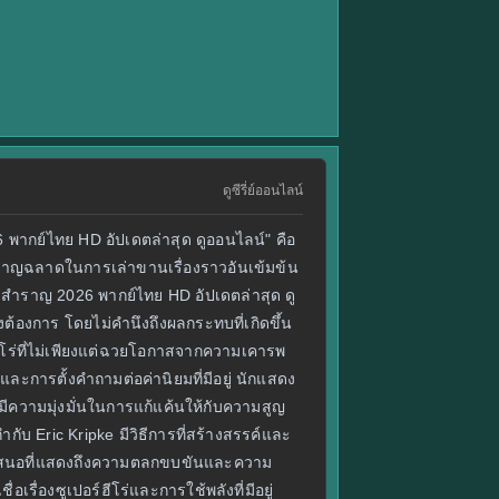
ดูซีรี่ย์ออนไลน์
026 พากย์ไทย HD อัปเดตล่าสุด ดูออนไลน์" คือ
วามชาญฉลาดในการเล่าขานเรื่องราวอันเข้มข้น
เจ้าสำราญ 2026 พากย์ไทย HD อัปเดตล่าสุด ดู
้องการ โดยไม่คำนึงถึงผลกระทบที่เกิดขึ้น
ร์ฮีโร่ที่ไม่เพียงแต่ฉวยโอกาสจากความเคารพ
ละการตั้งคำถามต่อค่านิยมที่มีอยู่ นักแสดง
้ที่มีความมุ่งมั่นในการแก้แค้นให้กับความสูญ
กำกับ Eric Kripke มีวิธีการที่สร้างสรรค์และ
การนำเสนอที่แสดงถึงความตลกขบขันและความ
เรื่องซูเปอร์ฮีโร่และการใช้พลังที่มีอยู่