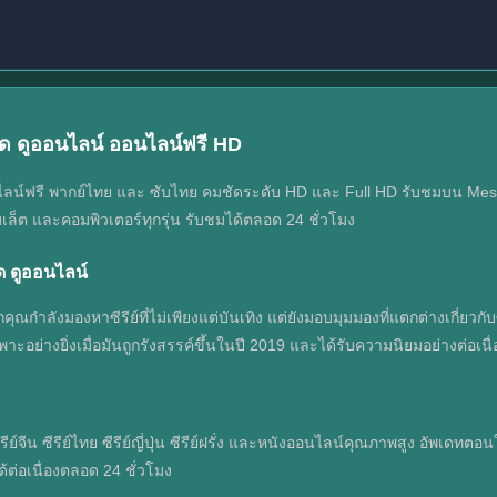
ุด ดูออนไลน์ ออนไลน์ฟรี HD
น์ฟรี พากย์ไทย และ ซับไทย คมชัดระดับ HD และ Full HD รับชมบน Meseries
เล็ต และคอมพิวเตอร์ทุกรุ่น รับชมได้ตลอด 24 ชั่วโมง
ด ดูออนไลน์
ำลังมองหาซีรีย์ที่ไม่เพียงแต่บันเทิง แต่ยังมอบมุมมองที่แตกต่างเกี่ยวกับซู
ย่างยิ่งเมื่อมันถูกรังสรรค์ขึ้นในปี 2019 และได้รับความนิยมอย่างต่อเนื่อง
ซีรีย์จีน ซีรีย์ไทย ซีรีย์ญี่ปุ่น ซีรีย์ฝรั่ง และหนังออนไลน์คุณภาพสูง อัพเ
ด้ต่อเนื่องตลอด 24 ชั่วโมง