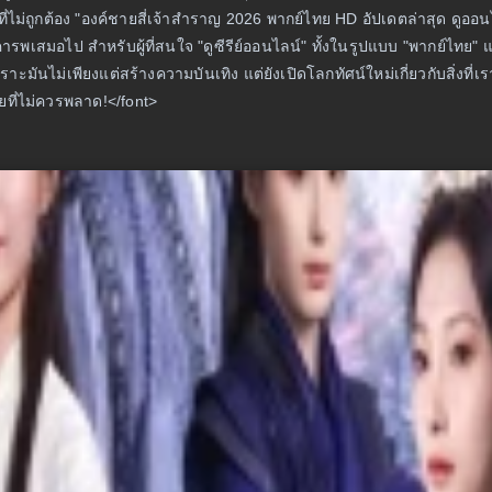
่ถูกต้อง "องค์ชายสี่เจ้าสำราญ 2026 พากย์ไทย HD อัปเดตล่าสุด ดูออนไล
วรเคารพเสมอไป สำหรับผู้ที่สนใจ "ดูซีรีย์ออนไลน์" ทั้งในรูปแบบ "พากย์ไทย
าะมันไม่เพียงแต่สร้างความบันเทิง แต่ยังเปิดโลกทัศน์ใหม่เกี่ยวกับสิ่งที่เ
ัยที่ไม่ควรพลาด!</font>