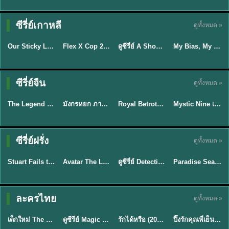
TH EP. 16
ซีรี่ย์เกาหลี
ดูทั้งหมด »
ซับไทย
ซับไทย
พากย์ไทย
ซับไทย
EP.16
Our Sticky Love รักติดหนึบ (2026) พากย์ไทย ซับไทย EP.1-12
Flex X Cop 2 คุณชายสายสืบ ซีซั่น 2 (2026) พากย์ไทย ซับไทย EP.1-14
ดูซีรี่ย์ A Shop for Killers 2 ร้านลับนักฆ่า ซีซัน 2 (2026) ซับไทย-พากย์ไทย
My Bias, My Boss เมื่อเมนฉันเป็นประธานบริษัท (2026) พากย์ไทย ซับไทย EP.1-12
★
6
★
8
★
8
พากย์ไทย/ซับ
ซีรี่ย์จีน
ดูทั้งหมด »
พากย์ไทย
พากย์ไทย
ซับไทย
ไทย
The Legend of ShenLi ปฐพีไร้พ่าย (2024) พากย์ไทย ซับไทย EP.1-39
มังกรหยก ภาคมารบูรพาและพิษประจิม Duel on Mount Hua พากย์ไทย
Royal Betrothal (2026) สัญญาวิวาห์แห่งราชวงศ์ พากย์ไทย ซับไทย EP1-32
Mystic Nine เก้าสกุล (2026) พากย์ไทย ซับไทย EP.1-30
★
8.5
★
8
★
9
★
9
TH EP. 7
TH EP. 9
TH EP. 8
ซีรี่ย์ฝรั่ง
ดูทั้งหมด »
พากย์ไทย
พากย์ไทย
พากย์ไทย
พากย์ไทย
EP.7
EP.9
EP.8
Stuart Fails to Save the Universe สจ๊วตล่มแผนกู้จักรวาล (2026) พากย์ไทย ซับไทย EP.1-10
Avatar The Last Airbender 2 เณรน้อยเจ้าอภินิหาร พากย์ไทย
ดูซีรี่ย์ Detective Hole (2026) พากย์ไทย HD ฟรี อัปเดตล่าสุด Netflix
Paradise Season 2 (2026) พากย์ไทย EP1-8 ดูซีรี่ย์ฝรั่ง HD ครบทุกตอน
★
9.3
★
7.8
TH EP. 6
ละครไทย
ดูทั้งหมด »
พากย์ไทย
Thai
พากย์ไทย
พากย์ไทย
EP.6
เด็กใหม่ The Reset 2026 EP1-6 พากย์ไทย ดูซีรี่ย์ Netflix ล่าสุด HD
ดูซีรีย์ Magic Move (2026) ทำนายทายรัก Thai EP.1-10 HD
รักได้หรือ (2026) YOUNG Let's Begin Again พากย์ไทย EP.1-19
ปิ๊งรักคุณพี่เย็นชา (2026) Frozen Valentine EP.1-10 (จบ)
★
8
★
8