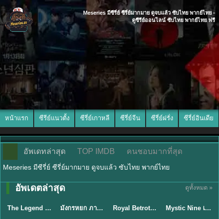
Meseries มีซีรี่ย์ ซีรี่ย์มากมาย ดูจบแล้ว ซับไทย พากย์ไทย -
ดูซีรีย์ออนไลน์ ซับไทย พากย์ไทย ฟรี
หน้าแรก
ซีรีย์แนวตั้ง
ซีรี่ย์เกาหลี
ซีรี่ย์จีน
ซีรี่ย์ฝรั่ง
ซีรี่ย์อินเดีย
อัพเดทล่าสุด
TOP IMDB
คนชอบมากที่สุด
Meseries มีซีรี่ย์ ซีรี่ย์มากมาย ดูจบแล้ว ซับไทย พากย์ไทย
พากย์ไทย/ซับ
อัพเดตล่าสุด
ดูทั้งหมด »
พากย์ไทย
พากย์ไทย
ซับไทย
ไทย
The Legend of ShenLi ปฐพีไร้พ่าย (2024) พากย์ไทย ซับไทย EP.1-39
มังกรหยก ภาคมารบูรพาและพิษประจิม Duel on Mount Hua พากย์ไทย
Royal Betrothal (2026) สัญญาวิวาห์แห่งราชวงศ์ พากย์ไทย ซับไทย EP1-32
Mystic Nine เก้าสกุล (2026) พากย์ไทย ซับไทย EP.1-30
★
8.5
★
8
★
9
★
9