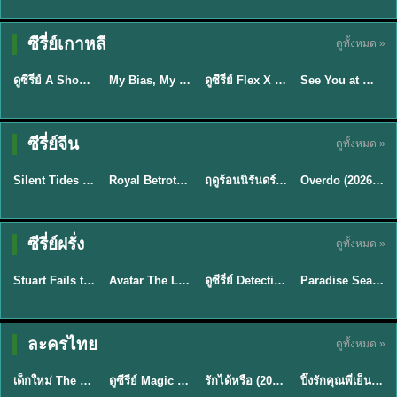
Sub EP. 16 | TH
Sub EP. 8 | TH
TH EP. 16
EP. 16
EP. 8
ซับไทย | พากย์
ซับไทย | พากย์
ซีรี่ย์เกาหลี
ดูทั้งหมด »
พากย์ไทย
ซับไทย
ไทย
ไทย
EP.16
EP.16
EP.8
ดูซีรี่ย์ A Shop for Killers 2 ร้านลับนักฆ่า ซีซัน 2 (2026) ซับไทย-พากย์ไทย
My Bias, My Boss เมื่อเมนฉันเป็นประธานบริษัท (2026) พากย์ไทย ซับไทย EP.1-12
ดูซีรี่ย์ Flex X Cop คุณชายสายสืบ (2024) พากย์ไทย-ซับไทย EP.1-16 (จบ)
See You at Work Tomorrow! เจอกันที่ออฟฟิศพรุ่งนี้นะ พากย์ไทย
★
8
★
8
★
9
ซีรี่ย์จีน
ดูทั้งหมด »
พากย์ไทย
ซับไทย
พากย์ไทย
ซับไทย
Silent Tides คลื่นลมลวง (2025) พากย์ไทย ซับไทย EP.1-31
Royal Betrothal (2026) สัญญาวิวาห์แห่งราชวงศ์ พากย์ไทย ซับไทย EP1-32
ฤดูร้อนนิรันดร์ (2026) Never-Ending Summer พากย์ไทย EP.1-29
Overdo (2026) รักเกินแค้น พากย์ไทย ซับไทย EP1-33 (จบ)
★
9.5
★
9
★
8.8
TH EP. 2
TH EP. 7
TH EP. 9
TH EP. 8
ซีรี่ย์ฝรั่ง
ดูทั้งหมด »
พากย์ไทย
พากย์ไทย
พากย์ไทย
พากย์ไทย
EP.2
EP.7
EP.9
EP.8
Stuart Fails to Save the Universe (2026) สจ๊วตล่มแผนกู้จักรวาล พากย์ไทย EP1-10
Avatar The Last Airbender 2 เณรน้อยเจ้าอภินิหาร พากย์ไทย
ดูซีรี่ย์ Detective Hole (2026) พากย์ไทย HD ฟรี อัปเดตล่าสุด Netflix
Paradise Season 2 (2026) พากย์ไทย EP1-8 ดูซีรี่ย์ฝรั่ง HD ครบทุกตอน
★
8.8
★
7.8
TH EP. 6
ละครไทย
ดูทั้งหมด »
พากย์ไทย
Thai
พากย์ไทย
พากย์ไทย
EP.6
เด็กใหม่ The Reset 2026 EP1-6 พากย์ไทย ดูซีรี่ย์ Netflix ล่าสุด HD
ดูซีรีย์ Magic Move (2026) ทำนายทายรัก Thai EP.1-10 HD
รักได้หรือ (2026) YOUNG Let's Begin Again พากย์ไทย EP.1-19
ปิ๊งรักคุณพี่เย็นชา (2026) Frozen Valentine EP.1-10 (จบ)
★
8
★
8