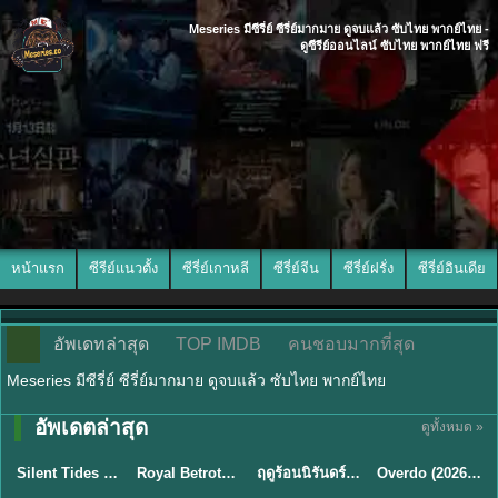
Meseries มีซีรี่ย์ ซีรี่ย์มากมาย ดูจบแล้ว ซับไทย พากย์ไทย -
ดูซีรีย์ออนไลน์ ซับไทย พากย์ไทย ฟรี
หน้าแรก
ซีรีย์แนวตั้ง
ซีรี่ย์เกาหลี
ซีรี่ย์จีน
ซีรี่ย์ฝรั่ง
ซีรี่ย์อินเดีย
อัพเดทล่าสุด
TOP IMDB
คนชอบมากที่สุด
Meseries มีซีรี่ย์ ซีรี่ย์มากมาย ดูจบแล้ว ซับไทย พากย์ไทย
อัพเดตล่าสุด
ดูทั้งหมด »
พากย์ไทย
ซับไทย
พากย์ไทย
ซับไทย
Silent Tides คลื่นลมลวง (2025) พากย์ไทย ซับไทย EP.1-31
Royal Betrothal (2026) สัญญาวิวาห์แห่งราชวงศ์ พากย์ไทย ซับไทย EP1-32
ฤดูร้อนนิรันดร์ (2026) Never-Ending Summer พากย์ไทย EP.1-29
Overdo (2026) รักเกินแค้น พากย์ไทย ซับไทย EP1-33 (จบ)
★
9.5
★
9
★
8.8