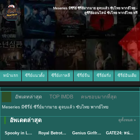
Meseries มีซีรี่ย์ ซีรี่ย์มากมาย ดูจบแล้ว ซับไทย พากย์ไทย -
ดูซีรีย์ออนไลน์ ซับไทย พากย์ไทย ฟรี
หน้าแรก
ซีรีย์แนวตั้ง
ซีรี่ย์เกาหลี
ซีรี่ย์จีน
ซีรี่ย์ฝรั่ง
ซีรี่ย์อินเดีย
อัพเดทล่าสุด
TOP IMDB
คนชอบมากที่สุด
Meseries มีซีรี่ย์ ซีรี่ย์มากมาย ดูจบแล้ว ซับไทย พากย์ไทย
พากย์ไทย/ซับ
อัพเดตล่าสุด
ดูทั้งหมด »
ซับไทย
ซับไทย
ไทย
ซับไทย
Spooky in Love (2026) สะดุดรักกุ๊กกุ๊กกู๋ พากย์ไทย ซับไทย EP1-12
Royal Betrothal (2026) สัญญาวิวาห์แห่งราชวงศ์ พากย์ไทย ซับไทย EP1-32
Genius Girlfriend แฟนสาวอัจฉริยะ (2026) พากย์ไทย ซับไทย EP.1-28
GATE24: หน่วยสกัดภัยข้ามแดน (2026) ซับไทย EP.1-10
★
9
★
9