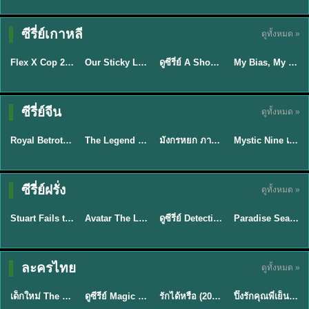
TH EP. 16
ซีรี่ย์เกาหลี
ดูทั้งหมด »
ซับไทย
ซับไทย
พากย์ไทย
ซับไทย
EP.16
Flex X Cop 2 คุณชายสายสืบ ซีซั่น 2 (2026) พากย์ไทย ซับไทย EP.1-14
Our Sticky Love รักติดหนึบ (2026) พากย์ไทย ซับไทย EP.1-12
ดูซีรี่ย์ A Shop for Killers 2 ร้านลับนักฆ่า ซีซัน 2 (2026) ซับไทย-พากย์ไทย
My Bias, My Boss เมื่อเมนฉันเป็นประธานบริษัท (2026) พากย์ไทย ซับไทย EP.1-12
★
8
★
6
★
8
พากย์ไทย/ซับ
ซีรี่ย์จีน
ดูทั้งหมด »
ซับไทย
พากย์ไทย
พากย์ไทย
ไทย
Royal Betrothal (2026) สัญญาวิวาห์แห่งราชวงศ์ พากย์ไทย ซับไทย EP1-32
The Legend of ShenLi ปฐพีไร้พ่าย (2024) พากย์ไทย ซับไทย EP.1-39
มังกรหยก ภาคมารบูรพาและพิษประจิม Duel on Mount Hua พากย์ไทย
Mystic Nine เก้าสกุล (2026) พากย์ไทย ซับไทย EP.1-30
★
9
★
8.5
★
8
★
9
TH EP. 7
TH EP. 9
TH EP. 8
ซีรี่ย์ฝรั่ง
ดูทั้งหมด »
พากย์ไทย
พากย์ไทย
พากย์ไทย
พากย์ไทย
EP.7
EP.9
EP.8
Stuart Fails to Save the Universe สจ๊วตล่มแผนกู้จักรวาล (2026) พากย์ไทย ซับไทย EP.1-10
Avatar The Last Airbender 2 เณรน้อยเจ้าอภินิหาร พากย์ไทย
ดูซีรี่ย์ Detective Hole (2026) พากย์ไทย HD ฟรี อัปเดตล่าสุด Netflix
Paradise Season 2 (2026) พากย์ไทย EP1-8 ดูซีรี่ย์ฝรั่ง HD ครบทุกตอน
★
9.3
★
7.8
TH EP. 6
ละครไทย
ดูทั้งหมด »
พากย์ไทย
Thai
พากย์ไทย
พากย์ไทย
EP.6
เด็กใหม่ The Reset 2026 EP1-6 พากย์ไทย ดูซีรี่ย์ Netflix ล่าสุด HD
ดูซีรีย์ Magic Move (2026) ทำนายทายรัก Thai EP.1-10 HD
รักได้หรือ (2026) YOUNG Let's Begin Again พากย์ไทย EP.1-19
ปิ๊งรักคุณพี่เย็นชา (2026) Frozen Valentine EP.1-10 (จบ)
★
8
★
8