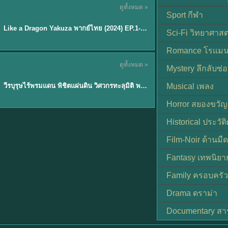
ดูทั้งหมด »
พากย์ไทย
Sport กีฬา
EP.6
Like a Dragon Yakuza พากย์ไทย (2024) EP.1-6 (จบ)
★
7
Sci-Fi วิทยาศาสต
Romance โรแมน
TH EP. 1
ดูทั้งหมด »
Mystery ลึกลับซ่อ
พากย์ไทย
EP.1
วีรบุรุษไร้พรมแดน พิชิตแผ่นดิน วิศวกรทะลุมิติ พลิกแผ่นดิน
Musical เพลง
Horror สยองขวัญ
Historical ประวัต
Film-Noir ด้านม
Fantasy เทพนิยา
Family ครอบครัว
Drama ดราม่า
Documentary สา