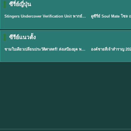
ซีรี่ย์ญี่ปุ่น
พากย์ไทย
พากย์ไทย
EP.11
Stingers Undercover Verification Unit พากย์ไทย EP1-11 HD ฟรี
★
8
TH EP. 1
TH 
ซีรีย์แนวตั้ง
พากย์ไทย
พากย์ไทย
EP.1
ชามใบเดียวเปลี่ยนประวัติศาสตร์! ส่งเสบียงยุค พากย์ไทย