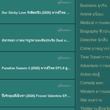
ดูทั้งหมด »
ซับไทย
Business ธุรกิจ
Our Sticky Love รักติดหนึบ (2026) พากย์ไทย ซับไทย EP.1-12
★
6
Anime อนิเมะ
Medical การแพทย
ดูทั้งหมด »
Biography ชีวประ
พากย์ไทย
Detective นักสืบ
มังกรหยก ภาคมารบูรพาและพิษประจิม Duel on Mount Hua พากย์ไทย
★
8
Crime อาชญากร
TH EP. 8
Time Travel การ
ดูทั้งหมด »
พากย์ไทย
Adventure การผ
EP.8
Paradise Season 2 (2026) พากย์ไทย EP1-8 ดูซีรี่ย์ฝรั่ง HD ครบทุกตอน
Action ต่อสู้
Comedy ตลก
ดูทั้งหมด »
พากย์ไทย
Western คาวบอย
ปิ๊งรักคุณพี่เย็นชา (2026) Frozen Valentine EP.1-10 (จบ)
★
8
War สงคราม
Thriller ระทึกขวั
TH EP. 6