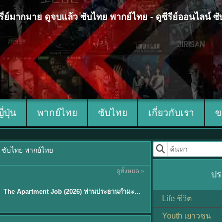
 ซีรี่ย์มากมาย ดูจบแล้ว ซับไทย พากย์ไทย - ดูซีรีย์ออนไลน์ 
ญี่ปุ่น
พากย์ไทย
ซับไทย
เกี่ยวกับเรา
ข
้ว ซับไทย พากย์ไทย
ดูทั้งหมด »
ปร
พากย์ไทย
The Apartment Job (2026) ท่านประธานกำมะลอ พากย์ไทย ซับไทย EP1-12
★
5.3
Life ชีวิต
Youth เยาวชน