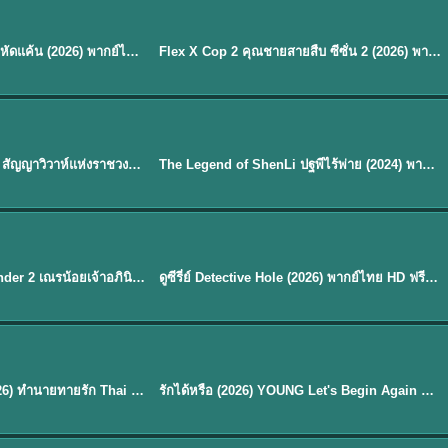
ซับไทย
Reborn Rookie มือใหม่หัดแค้น (2026) พากย์ไทย ซับไทย EP.1-12
Flex X Cop 2 คุณชายสายสืบ ซีซั่น 2 (2026) พากย์ไทย ซับไทย EP.1-14
★
8
พากย์ไทย
Royal Betrothal (2026) สัญญาวิวาห์แห่งราชวงศ์ พากย์ไทย ซับไทย EP1-32
The Legend of ShenLi ปฐพีไร้พ่าย (2024) พากย์ไทย ซับไทย EP.1-39
★
8.5
EP. 7
TH EP. 9
พากย์ไทย
EP.7
EP.9
Avatar The Last Airbender 2 เณรน้อยเจ้าอภินิหาร พากย์ไทย
ดูซีรี่ย์ Detective Hole (2026) พากย์ไทย HD ฟรี อัปเดตล่าสุด Netflix
พากย์ไทย
ดูซีรีย์ Magic Move (2026) ทำนายทายรัก Thai EP.1-10 HD
รักได้หรือ (2026) YOUNG Let's Begin Again พากย์ไทย EP.1-19
EP. 8
TH EP. 6