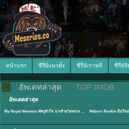
หน้าแรก
ซีรีย์แนวตั้ง
ซีรี่ย์เกาหลี
ซีรี่ย์จ
อัพเดทล่าสุด
TOP IMDB
อัพเดตล่าสุด
ซับไทย
พากย์ไทย
My Royal Nemesis ศัตรูหัวใจ นางร้ายวังหลวง (2026) พากย์ไทย ซับไทย EP.1-14
★
8.9
★
8.1