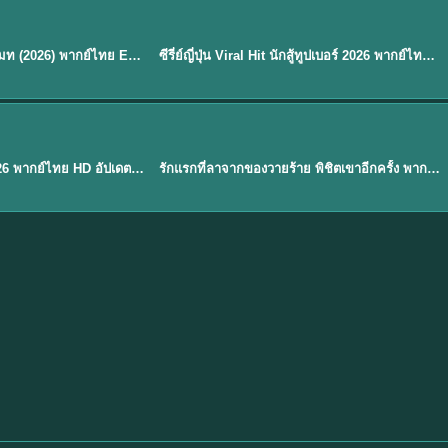
พากย์ไทย
EP.8
EP.6
ดูซีรี่ย์ Soul Mate โซล เมท (2026) พากย์ไทย EP.1-8 (จบ)
ซีรี่ย์ญี่ปุ่น Viral Hit นักสู้ทูปเบอร์ 2026 พากย์ไทย EP.1-6
★
7.9
EP. 1
TH EP. 1
พากย์ไทย
EP.1
EP.1
องค์ชายสี่เจ้าสำราญ 2026 พากย์ไทย HD อัปเดตล่าสุด ดูออนไลน์
รักแรกที่ลาจากของวายร้าย พิชิตเขาอีกครั้ง พากย์ไทย