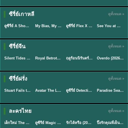
Sub EP. 16 | TH
Sub EP. 8 | TH
TH EP. 16
EP. 16
EP. 8
ซับไทย | พากย์
ซับไทย | พากย์
ซีรี่ย์เกาหลี
ดูทั้งหมด »
พากย์ไทย
ซับไทย
ไทย
ไทย
EP.16
EP.16
EP.8
ดูซีรี่ย์ A Shop for Killers 2 ร้านลับนักฆ่า ซีซัน 2 (2026) ซับไทย-พากย์ไทย
My Bias, My Boss เมื่อเมนฉันเป็นประธานบริษัท (2026) พากย์ไทย ซับไทย EP.1-12
ดูซีรี่ย์ Flex X Cop คุณชายสายสืบ (2024) พากย์ไทย-ซับไทย EP.1-16 (จบ)
See You at Work Tomorrow! เจอกันที่ออฟฟิศพรุ่งนี้นะ พากย์ไทย
★
8
★
8
★
9
ซีรี่ย์จีน
ดูทั้งหมด »
พากย์ไทย
ซับไทย
พากย์ไทย
ซับไทย
Silent Tides คลื่นลมลวง (2025) พากย์ไทย ซับไทย EP.1-31
Royal Betrothal (2026) สัญญาวิวาห์แห่งราชวงศ์ พากย์ไทย ซับไทย EP1-32
ฤดูร้อนนิรันดร์ (2026) Never-Ending Summer พากย์ไทย EP.1-29
Overdo (2026) รักเกินแค้น พากย์ไทย ซับไทย EP1-33 (จบ)
★
9.5
★
9
★
8.8
TH EP. 2
TH EP. 7
TH EP. 9
TH EP. 8
ซีรี่ย์ฝรั่ง
ดูทั้งหมด »
พากย์ไทย
พากย์ไทย
พากย์ไทย
พากย์ไทย
EP.2
EP.7
EP.9
EP.8
Stuart Fails to Save the Universe (2026) สจ๊วตล่มแผนกู้จักรวาล พากย์ไทย EP1-10
Avatar The Last Airbender 2 เณรน้อยเจ้าอภินิหาร พากย์ไทย
ดูซีรี่ย์ Detective Hole (2026) พากย์ไทย HD ฟรี อัปเดตล่าสุด Netflix
Paradise Season 2 (2026) พากย์ไทย EP1-8 ดูซีรี่ย์ฝรั่ง HD ครบทุกตอน
★
8.8
★
7.8
TH EP. 6
ละครไทย
ดูทั้งหมด »
พากย์ไทย
Thai
พากย์ไทย
พากย์ไทย
EP.6
เด็กใหม่ The Reset 2026 EP1-6 พากย์ไทย ดูซีรี่ย์ Netflix ล่าสุด HD
ดูซีรีย์ Magic Move (2026) ทำนายทายรัก Thai EP.1-10 HD
รักได้หรือ (2026) YOUNG Let's Begin Again พากย์ไทย EP.1-19
ปิ๊งรักคุณพี่เย็นชา (2026) Frozen Valentine EP.1-10 (จบ)
★
8
★
8