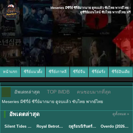
Meseries มีซีรี่ย์ ซีรี่ย์มากมาย ดูจบแล้ว ซับไทย พากย์ไทย -
ดูซีรีย์ออนไลน์ ซับไทย พากย์ไทย ฟรี
หน้าแรก
ซีรีย์แนวตั้ง
ซีรี่ย์เกาหลี
ซีรี่ย์จีน
ซีรี่ย์ฝรั่ง
ซีรี่ย์อินเดีย
อัพเดทล่าสุด
TOP IMDB
คนชอบมากที่สุด
Meseries มีซีรี่ย์ ซีรี่ย์มากมาย ดูจบแล้ว ซับไทย พากย์ไทย
อัพเดตล่าสุด
ดูทั้งหมด »
พากย์ไทย
ซับไทย
พากย์ไทย
ซับไทย
Silent Tides คลื่นลมลวง (2025) พากย์ไทย ซับไทย EP.1-31
Royal Betrothal (2026) สัญญาวิวาห์แห่งราชวงศ์ พากย์ไทย ซับไทย EP1-32
ฤดูร้อนนิรันดร์ (2026) Never-Ending Summer พากย์ไทย EP.1-29
Overdo (2026) รักเกินแค้น พากย์ไทย ซับไทย EP1-33 (จบ)
★
9.5
★
9
★
8.8