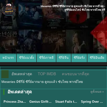
Meseries มีซีรี่ย์ ซีรี่ย์มากมาย ดูจบแล้ว ซับไทย พากย์ไทย -
ดูซีรีย์ออนไลน์ ซับไทย พากย์ไทย ฟรี
หน้าแรก
ซีรีย์แนวตั้ง
ซีรี่ย์เกาหลี
ซีรี่ย์จีน
ซีรี่ย์ฝรั่ง
ซีรี่ย์อินเดีย
อัพเดทล่าสุด
TOP IMDB
คนชอบมากที่สุด
Meseries มีซีรี่ย์ ซีรี่ย์มากมาย ดูจบแล้ว ซับไทย พากย์ไทย
พากย์ไทย/ซับ
พากย์ไทย/ซับ
อัพเดตล่าสุด
ดูทั้งหมด »
ไทย
ไทย
พากย์ไทย
ซับไทย
Princess Zhaoyang องค์หญิงเจาหยาง (2026) พากย์ไทย ซับไทย EP.1-18
Genius Girlfriend แฟนสาวอัจฉริยะ (2026) พากย์ไทย ซับไทย EP.1-28
Stuart Fails to Save the Universe สจ๊วตล่มแผนกู้จักรวาล (2026) พากย์ไทย ซับไทย EP.1-10
Spring Over Phoenix Pond (2026) หงส์คืนบัลลังก์แค้น พากย์ไทย ซับไทย EP1-21
★
8
★
9
★
9.3