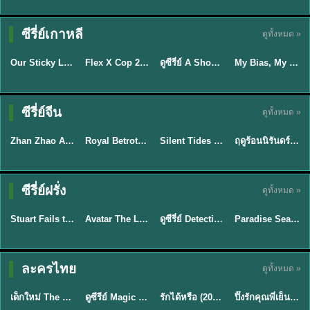
TH EP. 16
ซีรี่ย์เกาหลี
ดูทั้งหมด »
ซับไทย
ซับไทย
พากย์ไทย
ซับไทย
EP.16
Our Sticky Love รักติดหนึบ (2026) พากย์ไทย ซับไทย EP.1-12
Flex X Cop 2 คุณชายสายสืบ ซีซั่น 2 (2026) พากย์ไทย ซับไทย EP.1-14
ดูซีรี่ย์ A Shop for Killers 2 ร้านลับนักฆ่า ซีซัน 2 (2026) ซับไทย-พากย์ไทย
My Bias, My Boss เมื่อเมนฉันเป็นประธานบริษัท (2026) พากย์ไทย ซับไทย EP.1-12
★
6
★
8
★
8
ซีรี่ย์จีน
ดูทั้งหมด »
พากย์ไทย
ซับไทย
พากย์ไทย
พากย์ไทย
Zhan Zhao Adventures จั่นเจาตะลุยยุทธภพ (2026) พากย์ไทย ซับไทย EP.1-37 (จบ)
Royal Betrothal (2026) สัญญาวิวาห์แห่งราชวงศ์ พากย์ไทย ซับไทย EP1-32
Silent Tides คลื่นลมลวง (2025) พากย์ไทย ซับไทย EP.1-31
ฤดูร้อนนิรันดร์ (2026) Never-Ending Summer พากย์ไทย EP.1-29
★
5
★
9
★
9.5
★
8.8
TH EP. 7
TH EP. 9
TH EP. 8
ซีรี่ย์ฝรั่ง
ดูทั้งหมด »
พากย์ไทย
พากย์ไทย
พากย์ไทย
พากย์ไทย
EP.7
EP.9
EP.8
Stuart Fails to Save the Universe สจ๊วตล่มแผนกู้จักรวาล (2026) พากย์ไทย ซับไทย EP.1-10
Avatar The Last Airbender 2 เณรน้อยเจ้าอภินิหาร พากย์ไทย
ดูซีรี่ย์ Detective Hole (2026) พากย์ไทย HD ฟรี อัปเดตล่าสุด Netflix
Paradise Season 2 (2026) พากย์ไทย EP1-8 ดูซีรี่ย์ฝรั่ง HD ครบทุกตอน
★
9.3
★
7.8
TH EP. 6
ละครไทย
ดูทั้งหมด »
พากย์ไทย
Thai
พากย์ไทย
พากย์ไทย
EP.6
เด็กใหม่ The Reset 2026 EP1-6 พากย์ไทย ดูซีรี่ย์ Netflix ล่าสุด HD
ดูซีรีย์ Magic Move (2026) ทำนายทายรัก Thai EP.1-10 HD
รักได้หรือ (2026) YOUNG Let's Begin Again พากย์ไทย EP.1-19
ปิ๊งรักคุณพี่เย็นชา (2026) Frozen Valentine EP.1-10 (จบ)
★
8
★
8