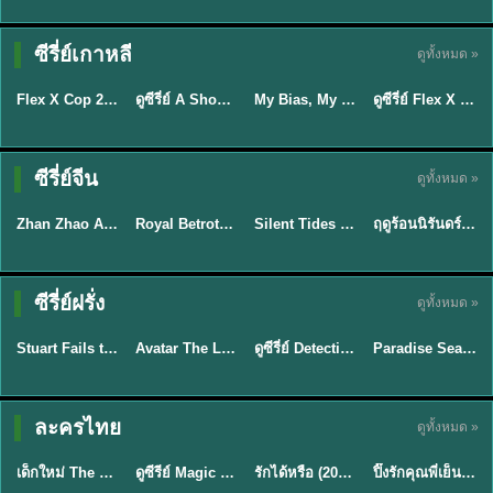
Sub EP. 16 | TH
TH EP. 16
EP. 16
ซับไทย | พากย์
ซีรี่ย์เกาหลี
ดูทั้งหมด »
ซับไทย
พากย์ไทย
ซับไทย
ไทย
EP.16
EP.16
Flex X Cop 2 คุณชายสายสืบ ซีซั่น 2 (2026) พากย์ไทย ซับไทย EP.1-14
ดูซีรี่ย์ A Shop for Killers 2 ร้านลับนักฆ่า ซีซัน 2 (2026) ซับไทย-พากย์ไทย
My Bias, My Boss เมื่อเมนฉันเป็นประธานบริษัท (2026) พากย์ไทย ซับไทย EP.1-12
ดูซีรี่ย์ Flex X Cop คุณชายสายสืบ (2024) พากย์ไทย-ซับไทย EP.1-16 (จบ)
★
8
★
8
★
8
ซีรี่ย์จีน
ดูทั้งหมด »
พากย์ไทย
ซับไทย
พากย์ไทย
พากย์ไทย
Zhan Zhao Adventures จั่นเจาตะลุยยุทธภพ (2026) พากย์ไทย ซับไทย EP.1-37 (จบ)
Royal Betrothal (2026) สัญญาวิวาห์แห่งราชวงศ์ พากย์ไทย ซับไทย EP1-32
Silent Tides คลื่นลมลวง (2025) พากย์ไทย ซับไทย EP.1-31
ฤดูร้อนนิรันดร์ (2026) Never-Ending Summer พากย์ไทย EP.1-29
★
5
★
9
★
9.5
★
8.8
TH EP. 7
TH EP. 9
TH EP. 8
ซีรี่ย์ฝรั่ง
ดูทั้งหมด »
พากย์ไทย
พากย์ไทย
พากย์ไทย
พากย์ไทย
EP.7
EP.9
EP.8
Stuart Fails to Save the Universe สจ๊วตล่มแผนกู้จักรวาล (2026) พากย์ไทย ซับไทย EP.1-10
Avatar The Last Airbender 2 เณรน้อยเจ้าอภินิหาร พากย์ไทย
ดูซีรี่ย์ Detective Hole (2026) พากย์ไทย HD ฟรี อัปเดตล่าสุด Netflix
Paradise Season 2 (2026) พากย์ไทย EP1-8 ดูซีรี่ย์ฝรั่ง HD ครบทุกตอน
★
9.3
★
7.8
TH EP. 6
ละครไทย
ดูทั้งหมด »
พากย์ไทย
Thai
พากย์ไทย
พากย์ไทย
EP.6
เด็กใหม่ The Reset 2026 EP1-6 พากย์ไทย ดูซีรี่ย์ Netflix ล่าสุด HD
ดูซีรีย์ Magic Move (2026) ทำนายทายรัก Thai EP.1-10 HD
รักได้หรือ (2026) YOUNG Let's Begin Again พากย์ไทย EP.1-19
ปิ๊งรักคุณพี่เย็นชา (2026) Frozen Valentine EP.1-10 (จบ)
★
8
★
8