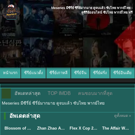
Meseries มีซีรี่ย์ ซีรี่ย์มากมาย ดูจบแล้ว ซับไทย พากย์ไทย -
ดูซีรีย์ออนไลน์ ซับไทย พากย์ไทย ฟรี
หน้าแรก
ซีรีย์แนวตั้ง
ซีรี่ย์เกาหลี
ซีรี่ย์จีน
ซีรี่ย์ฝรั่ง
ซีรี่ย์อินเดีย
อัพเดทล่าสุด
TOP IMDB
คนชอบมากที่สุด
Meseries มีซีรี่ย์ ซีรี่ย์มากมาย ดูจบแล้ว ซับไทย พากย์ไทย
อัพเดตล่าสุด
ดูทั้งหมด »
ซับไทย
พากย์ไทย
ซับไทย
ซับไทย
Blossom of Power (2026) บุหงาซ่อนคม พากย์ไทย ซับไทย EP1-36
Zhan Zhao Adventures จั่นเจาตะลุยยุทธภพ (2026) พากย์ไทย ซับไทย EP.1-37 (จบ)
Flex X Cop 2 คุณชายสายสืบ ซีซั่น 2 (2026) พากย์ไทย ซับไทย EP.1-14
The Affair Was Just The Beginning ชู้รักอำพรางเลือด (2026) พากย์ไทย ซับไทย EP.1-8
★
5
★
8
★
3.3