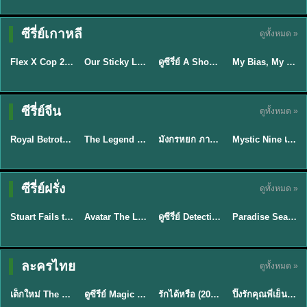
TH EP. 16
ซีรี่ย์เกาหลี
ดูทั้งหมด »
ซับไทย
ซับไทย
พากย์ไทย
ซับไทย
EP.16
Flex X Cop 2 คุณชายสายสืบ ซีซั่น 2 (2026) พากย์ไทย ซับไทย EP.1-14
Our Sticky Love รักติดหนึบ (2026) พากย์ไทย ซับไทย EP.1-12
ดูซีรี่ย์ A Shop for Killers 2 ร้านลับนักฆ่า ซีซัน 2 (2026) ซับไทย-พากย์ไทย
My Bias, My Boss เมื่อเมนฉันเป็นประธานบริษัท (2026) พากย์ไทย ซับไทย EP.1-12
★
8
★
6
★
8
พากย์ไทย/ซับ
ซีรี่ย์จีน
ดูทั้งหมด »
ซับไทย
พากย์ไทย
พากย์ไทย
ไทย
Royal Betrothal (2026) สัญญาวิวาห์แห่งราชวงศ์ พากย์ไทย ซับไทย EP1-32
The Legend of ShenLi ปฐพีไร้พ่าย (2024) พากย์ไทย ซับไทย EP.1-39
มังกรหยก ภาคมารบูรพาและพิษประจิม Duel on Mount Hua พากย์ไทย
Mystic Nine เก้าสกุล (2026) พากย์ไทย ซับไทย EP.1-30
★
9
★
8.5
★
8
★
9
TH EP. 7
TH EP. 9
TH EP. 8
ซีรี่ย์ฝรั่ง
ดูทั้งหมด »
พากย์ไทย
พากย์ไทย
พากย์ไทย
พากย์ไทย
EP.7
EP.9
EP.8
Stuart Fails to Save the Universe สจ๊วตล่มแผนกู้จักรวาล (2026) พากย์ไทย ซับไทย EP.1-10
Avatar The Last Airbender 2 เณรน้อยเจ้าอภินิหาร พากย์ไทย
ดูซีรี่ย์ Detective Hole (2026) พากย์ไทย HD ฟรี อัปเดตล่าสุด Netflix
Paradise Season 2 (2026) พากย์ไทย EP1-8 ดูซีรี่ย์ฝรั่ง HD ครบทุกตอน
★
9.3
★
7.8
TH EP. 6
ละครไทย
ดูทั้งหมด »
พากย์ไทย
Thai
พากย์ไทย
พากย์ไทย
EP.6
เด็กใหม่ The Reset 2026 EP1-6 พากย์ไทย ดูซีรี่ย์ Netflix ล่าสุด HD
ดูซีรีย์ Magic Move (2026) ทำนายทายรัก Thai EP.1-10 HD
รักได้หรือ (2026) YOUNG Let's Begin Again พากย์ไทย EP.1-19
ปิ๊งรักคุณพี่เย็นชา (2026) Frozen Valentine EP.1-10 (จบ)
★
8
★
8