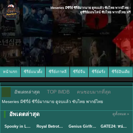
Meseries มีซีรี่ย์ ซีรี่ย์มากมาย ดูจบแล้ว ซับไทย พากย์ไทย -
ดูซีรีย์ออนไลน์ ซับไทย พากย์ไทย ฟรี
หน้าแรก
ซีรีย์แนวตั้ง
ซีรี่ย์เกาหลี
ซีรี่ย์จีน
ซีรี่ย์ฝรั่ง
ซีรี่ย์อินเดีย
อัพเดทล่าสุด
TOP IMDB
คนชอบมากที่สุด
Meseries มีซีรี่ย์ ซีรี่ย์มากมาย ดูจบแล้ว ซับไทย พากย์ไทย
พากย์ไทย/ซับ
อัพเดตล่าสุด
ดูทั้งหมด »
ซับไทย
ซับไทย
ไทย
ซับไทย
Spooky in Love (2026) สะดุดรักกุ๊กกุ๊กกู๋ พากย์ไทย ซับไทย EP1-12
Royal Betrothal (2026) สัญญาวิวาห์แห่งราชวงศ์ พากย์ไทย ซับไทย EP1-32
Genius Girlfriend แฟนสาวอัจฉริยะ (2026) พากย์ไทย ซับไทย EP.1-28
GATE24: หน่วยสกัดภัยข้ามแดน (2026) ซับไทย EP.1-10
★
9
★
9