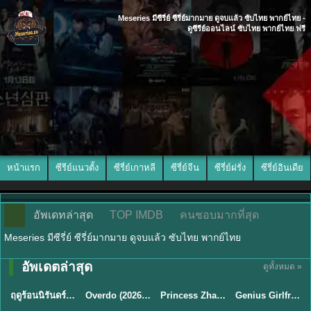
Meseries มีซีรี่ย์ ซีรี่ย์มากมาย ดูจบแล้ว ซับไทย พากย์ไทย -
ดูซีรีย์ออนไลน์ ซับไทย พากย์ไทย ฟรี
หน้าแรก
ซีรีย์แนวตั้ง
ซีรี่ย์เกาหลี
ซีรี่ย์จีน
ซีรี่ย์ฝรั่ง
ซีรี่ย์อินเดีย
อัพเดทล่าสุด
TOP IMDB
คนชอบมากที่สุด
Meseries มีซีรี่ย์ ซีรี่ย์มากมาย ดูจบแล้ว ซับไทย พากย์ไทย
พากย์ไทย/ซับ
พากย์ไทย/ซับ
อัพเดตล่าสุด
ดูทั้งหมด »
พากย์ไทย
ซับไทย
ไทย
ไทย
ฤดูร้อนนิรันดร์ (2026) Never-Ending Summer พากย์ไทย EP.1-29
Overdo (2026) รักเกินแค้น พากย์ไทย ซับไทย EP1-33 (จบ)
Princess Zhaoyang องค์หญิงเจาหยาง (2026) พากย์ไทย ซับไทย EP.1-18
Genius Girlfriend แฟนสาวอัจฉริยะ (2026) พากย์ไทย ซับไทย EP.1-28
★
8.8
★
8
★
9