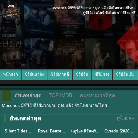
Meseries มีซีรี่ย์ ซีรี่ย์มากมาย ดูจบแล้ว ซับไทย พากย์ไทย -
ดูซีรีย์ออนไลน์ ซับไทย พากย์ไทย ฟรี
หน้าแรก
ซีรีย์แนวตั้ง
ซีรี่ย์เกาหลี
ซีรี่ย์จีน
ซีรี่ย์ฝรั่ง
ซีรี่ย์อินเดีย
อัพเดทล่าสุด
TOP IMDB
คนชอบมากที่สุด
Meseries มีซีรี่ย์ ซีรี่ย์มากมาย ดูจบแล้ว ซับไทย พากย์ไทย
อัพเดตล่าสุด
ดูทั้งหมด »
พากย์ไทย
ซับไทย
พากย์ไทย
ซับไทย
Silent Tides คลื่นลมลวง (2025) พากย์ไทย ซับไทย EP.1-31
Royal Betrothal (2026) สัญญาวิวาห์แห่งราชวงศ์ พากย์ไทย ซับไทย EP1-32
ฤดูร้อนนิรันดร์ (2026) Never-Ending Summer พากย์ไทย EP.1-29
Overdo (2026) รักเกินแค้น พากย์ไทย ซับไทย EP1-33 (จบ)
★
9.5
★
9
★
8.8