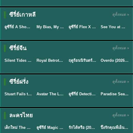
Sub EP. 16 | TH
Sub EP. 8 | TH
TH EP. 16
EP. 16
EP. 8
ซับไทย | พากย์
ซับไทย | พากย์
ซีรี่ย์เกาหลี
ดูทั้งหมด »
พากย์ไทย
ซับไทย
ไทย
ไทย
EP.16
EP.16
EP.8
ดูซีรี่ย์ A Shop for Killers 2 ร้านลับนักฆ่า ซีซัน 2 (2026) ซับไทย-พากย์ไทย
My Bias, My Boss เมื่อเมนฉันเป็นประธานบริษัท (2026) พากย์ไทย ซับไทย EP.1-12
ดูซีรี่ย์ Flex X Cop คุณชายสายสืบ (2024) พากย์ไทย-ซับไทย EP.1-16 (จบ)
See You at Work Tomorrow! เจอกันที่ออฟฟิศพรุ่งนี้นะ พากย์ไทย
★
8
★
8
★
9
ซีรี่ย์จีน
ดูทั้งหมด »
พากย์ไทย
ซับไทย
พากย์ไทย
ซับไทย
Silent Tides คลื่นลมลวง (2025) พากย์ไทย ซับไทย EP.1-31
Royal Betrothal (2026) สัญญาวิวาห์แห่งราชวงศ์ พากย์ไทย ซับไทย EP1-32
ฤดูร้อนนิรันดร์ (2026) Never-Ending Summer พากย์ไทย EP.1-29
Overdo (2026) รักเกินแค้น พากย์ไทย ซับไทย EP1-33 (จบ)
★
9.5
★
9
★
8.8
TH EP. 2
TH EP. 7
TH EP. 9
TH EP. 8
ซีรี่ย์ฝรั่ง
ดูทั้งหมด »
พากย์ไทย
พากย์ไทย
พากย์ไทย
พากย์ไทย
EP.2
EP.7
EP.9
EP.8
Stuart Fails to Save the Universe (2026) สจ๊วตล่มแผนกู้จักรวาล พากย์ไทย EP1-10
Avatar The Last Airbender 2 เณรน้อยเจ้าอภินิหาร พากย์ไทย
ดูซีรี่ย์ Detective Hole (2026) พากย์ไทย HD ฟรี อัปเดตล่าสุด Netflix
Paradise Season 2 (2026) พากย์ไทย EP1-8 ดูซีรี่ย์ฝรั่ง HD ครบทุกตอน
★
8.8
★
7.8
TH EP. 6
ละครไทย
ดูทั้งหมด »
พากย์ไทย
Thai
พากย์ไทย
พากย์ไทย
EP.6
เด็กใหม่ The Reset 2026 EP1-6 พากย์ไทย ดูซีรี่ย์ Netflix ล่าสุด HD
ดูซีรีย์ Magic Move (2026) ทำนายทายรัก Thai EP.1-10 HD
รักได้หรือ (2026) YOUNG Let's Begin Again พากย์ไทย EP.1-19
ปิ๊งรักคุณพี่เย็นชา (2026) Frozen Valentine EP.1-10 (จบ)
★
8
★
8