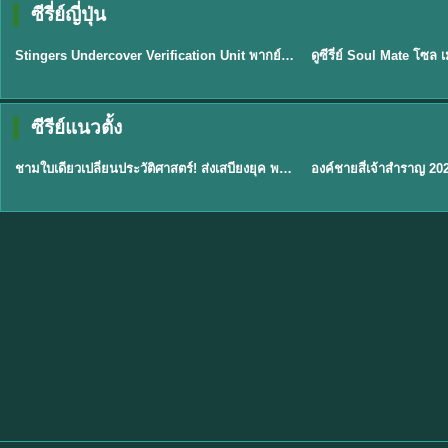
ซีรี่ย์ญี่ปุ่น
พากย์ไทย
พากย์ไทย
EP.11
Stingers Undercover Verification Unit พากย์ไทย EP1-11 HD ฟรี
★
8
TH EP. 1
TH 
ซีรีย์แนวตั้ง
พากย์ไทย
พากย์ไทย
EP.1
ชามใบเดียวเปลี่ยนประวัติศาสตร์! ส่งเสบียงยุค พากย์ไทย