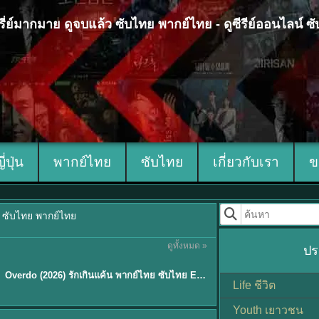
 ซีรี่ย์มากมาย ดูจบแล้ว ซับไทย พากย์ไทย - ดูซีรีย์ออนไลน์ 
ญี่ปุ่น
พากย์ไทย
ซับไทย
เกี่ยวกับเรา
ข
้ว ซับไทย พากย์ไทย
ดูทั้งหมด »
ปร
ซับไทย
Overdo (2026) รักเกินแค้น พากย์ไทย ซับไทย EP1-33 (จบ)
Life ชีวิต
Youth เยาวชน
Sub EP. 8 | TH EP. 8