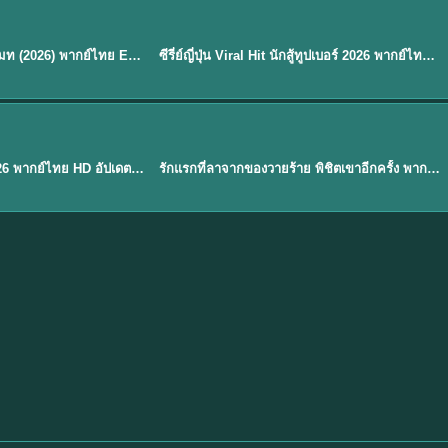
พากย์ไทย
EP.8
EP.6
ดูซีรี่ย์ Soul Mate โซล เมท (2026) พากย์ไทย EP.1-8 (จบ)
ซีรี่ย์ญี่ปุ่น Viral Hit นักสู้ทูปเบอร์ 2026 พากย์ไทย EP.1-6
★
7.9
EP. 1
TH EP. 1
พากย์ไทย
EP.1
EP.1
องค์ชายสี่เจ้าสำราญ 2026 พากย์ไทย HD อัปเดตล่าสุด ดูออนไลน์
รักแรกที่ลาจากของวายร้าย พิชิตเขาอีกครั้ง พากย์ไทย