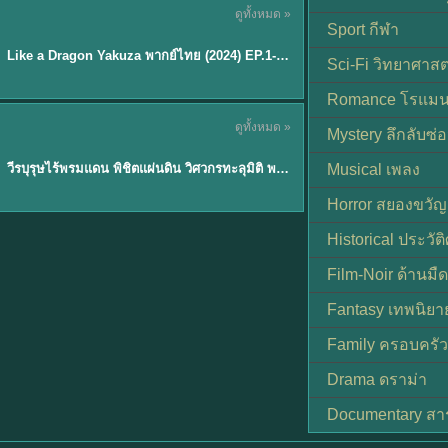
ดูทั้งหมด »
พากย์ไทย
Sport กีฬา
EP.6
Like a Dragon Yakuza พากย์ไทย (2024) EP.1-6 (จบ)
★
7
Sci-Fi วิทยาศาสต
Romance โรแมน
TH EP. 1
ดูทั้งหมด »
Mystery ลึกลับซ่อ
พากย์ไทย
EP.1
วีรบุรุษไร้พรมแดน พิชิตแผ่นดิน วิศวกรทะลุมิติ พลิกแผ่นดิน
Musical เพลง
Horror สยองขวัญ
Historical ประวัต
Film-Noir ด้านม
Fantasy เทพนิยา
Family ครอบครัว
Drama ดราม่า
Documentary สา