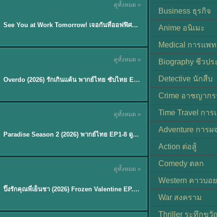
ดูทั้งหมด »
ซับไทย | พากย์ไทย
Business ธุรกิจ
EP.8
See You at Work Tomorrow! เจอกันที่ออฟฟิศพรุ่งนี้นะ พากย์ไทย
★
9
Anime อนิเมะ
Medical การแพทย
ดูทั้งหมด »
Biography ชีวประ
ซับไทย
Detective นักสืบ
Overdo (2026) รักเกินแค้น พากย์ไทย ซับไทย EP1-33 (จบ)
Crime อาชญากร
TH EP. 8
Time Travel การ
ดูทั้งหมด »
พากย์ไทย
Adventure การผ
EP.8
Paradise Season 2 (2026) พากย์ไทย EP1-8 ดูซีรี่ย์ฝรั่ง HD ครบทุกตอน
Action ต่อสู้
Comedy ตลก
ดูทั้งหมด »
พากย์ไทย
Western คาวบอย
ปิ๊งรักคุณพี่เย็นชา (2026) Frozen Valentine EP.1-10 (จบ)
★
8
War สงคราม
Thriller ระทึกขวั
TH EP. 6