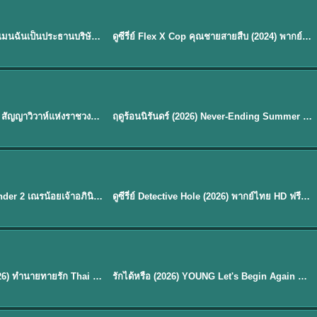
ซับไทย | พากย์ไทย
EP.16
My Bias, My Boss เมื่อเมนฉันเป็นประธานบริษัท (2026) พากย์ไทย ซับไทย EP.1-12
ดูซีรี่ย์ Flex X Cop คุณชายสายสืบ (2024) พากย์ไทย-ซับไทย EP.1-16 (จบ)
★
8
พากย์ไทย
Royal Betrothal (2026) สัญญาวิวาห์แห่งราชวงศ์ พากย์ไทย ซับไทย EP1-32
ฤดูร้อนนิรันดร์ (2026) Never-Ending Summer พากย์ไทย EP.1-29
★
8.8
EP. 7
TH EP. 9
พากย์ไทย
EP.7
EP.9
Avatar The Last Airbender 2 เณรน้อยเจ้าอภินิหาร พากย์ไทย
ดูซีรี่ย์ Detective Hole (2026) พากย์ไทย HD ฟรี อัปเดตล่าสุด Netflix
พากย์ไทย
ดูซีรีย์ Magic Move (2026) ทำนายทายรัก Thai EP.1-10 HD
รักได้หรือ (2026) YOUNG Let's Begin Again พากย์ไทย EP.1-19
EP. 8
TH EP. 6