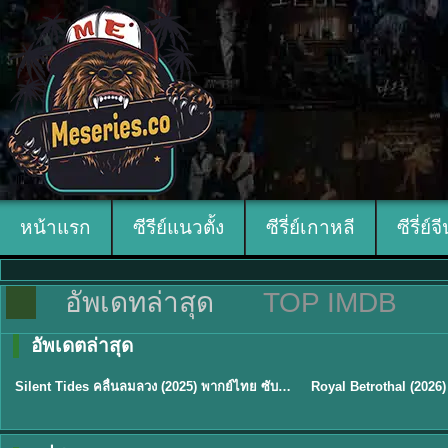
หน้าแรก
ซีรีย์แนวตั้ง
ซีรี่ย์เกาหลี
ซีรี่ย์จ
อัพเดทล่าสุด
TOP IMDB
อัพเดตล่าสุด
พากย์ไทย
ซับไทย
Silent Tides คลื่นลมลวง (2025) พากย์ไทย ซับไทย EP.1-31
★
9.5
★
9
TH EP. 16